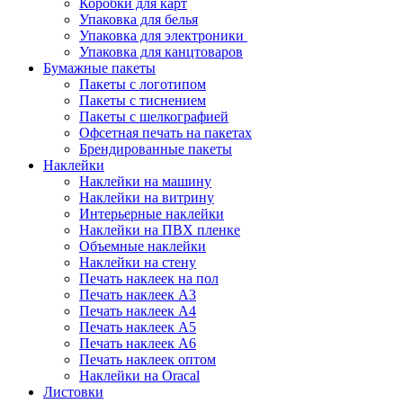
Коробки для карт
Упаковка для белья
Упаковка для электроники
Упаковка для канцтоваров
Бумажные пакеты
Пакеты с логотипом
Пакеты с тиснением
Пакеты с шелкографией
Офсетная печать на пакетах
Брендированные пакеты
Наклейки
Наклейки на машину
Наклейки на витрину
Интерьерные наклейки
Наклейки на ПВХ пленке
Объемные наклейки
Наклейки на стену
Печать наклеек на пол
Печать наклеек А3
Печать наклеек А4
Печать наклеек А5
Печать наклеек А6
Печать наклеек оптом
Наклейки на Oracal
Листовки