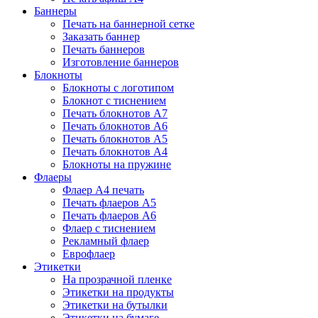
Баннеры
Печать на баннерной сетке
Заказать баннер
Печать баннеров
Изготовление баннеров
Блокноты
Блокноты с логотипом
Блокнот с тиснением
Печать блокнотов А7
Печать блокнотов А6
Печать блокнотов А5
Печать блокнотов А4
Блокноты на пружине
Флаеры
Флаер А4 печать
Печать флаеров А5
Печать флаеров А6
Флаер с тиснением
Рекламный флаер
Еврофлаер
Этикетки
На прозрачной пленке
Этикетки на продукты
Этикетки на бутылки
Этикетки на бумаге