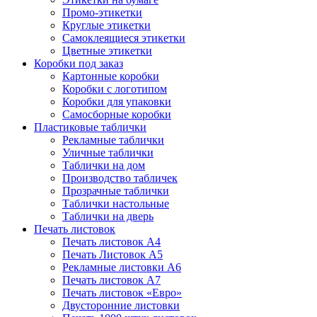
Промо-этикетки
Круглые этикетки
Самоклеящиеся этикетки
Цветные этикетки
Коробки под заказ
Картонные коробки
Коробки с логотипом
Коробки для упаковки
Самосборные коробки
Пластиковые таблички
Рекламные таблички
Уличные таблички
Таблички на дом
Производство табличек
Прозрачные таблички
Таблички настольные
Таблички на дверь
Печать листовок
Печать листовок А4
Печать Листовок А5
Рекламные листовки А6
Печать листовок А7
Печать листовок «Евро»
Двусторонние листовки