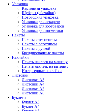
Упаковка
Картонная упаковка
Шуберы (обечайки)
Новогодняя упаковка
Упаковка для лекарств
Упаковка для зоотоваров
Упаковка для косметики
Пакеты
Пакеты с тиснением
Пакеты с логотипом
Пакеты с ручкой
Брендированные пакеты
Наклейки
Печать наклеек на машину
Печать наклеек на витрину
Интерьерные наклейки
Листовки
Листовки А3
Листовки А4
Листовки А5
Листовки А6
Буклеты
Буклет А3
Буклет А4
Буклет А5