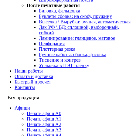
После печатные работы
Биговка, фальцовка
Буклеты сборка: на скобу, пружину
Высечка \ Вырубка: ручная, автоматическая
Лак УФ \ ВД: сплошной, выборочный,
гибкий
Ламинирование: глянцевое, матовое
Перфорация
Плоттерная резка
Ручные работы: сборка, фасовка
Тиснение и конгрев
Упаковка в ПЭТ пленку
Наши работы
Оплата и доставка
Быстрый просчет
Контакты
Вся продукция
Афиши
Печать афиш А0
Печать афиш А1
Печать афиш А2
Печать афиш А3
Печать афиш А4