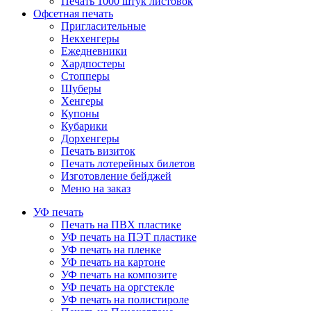
Печать 1000 штук листовок
Офсетная печать
Пригласительные
Некхенгеры
Ежедневники
Хардпостеры
Стопперы
Шуберы
Хенгеры
Купоны
Кубарики
Дорхенгеры
Печать визиток
Печать лотерейных билетов
Изготовление бейджей
Меню на заказ
УФ печать
Печать на ПВХ пластике
УФ печать на ПЭТ пластике
УФ печать на пленке
УФ печать на картоне
УФ печать на композите
УФ печать на оргстекле
УФ печать на полистироле