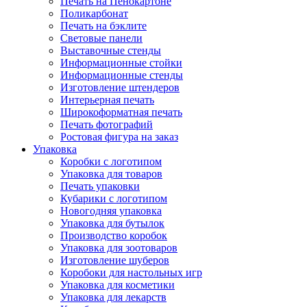
Печать на Пенокартоне
Поликарбонат
Печать на бэклите
Световые панели
Выставочные стенды
Информационные стойки
Информационные стенды
Изготовление штендеров
Интерьерная печать
Широкоформатная печать
Печать фотографий
Ростовая фигура на заказ
Упаковка
Коробки с логотипом
Упаковка для товаров
Печать упаковки
Кубарики с логотипом
Новогодняя упаковка
Упаковка для бутылок
Производство коробок
Упаковка для зоотоваров
Изготовление шуберов
Коробоки для настольных игр
Упаковка для косметики
Упаковка для лекарств