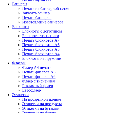
Баннеры
Печать на баннерной сетке
Заказать баннер
Печать баннеров
Изготовление баннеров
Блокноты
Блокноты с логотипом
Блокнот с тиснением
Печать блокнотов А7
Печать блокнотов А6
Печать блокнотов А5
Печать блокнотов А4
Блокноты на пружине
Флаеры
Флаер А4 печать
Печать флаеров А5
Печать флаеров А6
Флаер с тиснением
Рекламный флаер
Еврофлаер
Этикетки
На прозрачной пленке
Этикетки на продукты
Этикетки на бутылки
Этикетки на бумаге