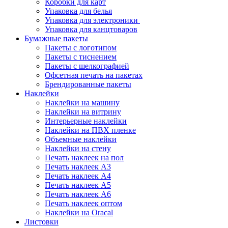
Коробки для карт
Упаковка для белья
Упаковка для электроники
Упаковка для канцтоваров
Бумажные пакеты
Пакеты с логотипом
Пакеты с тиснением
Пакеты с шелкографией
Офсетная печать на пакетах
Брендированные пакеты
Наклейки
Наклейки на машину
Наклейки на витрину
Интерьерные наклейки
Наклейки на ПВХ пленке
Объемные наклейки
Наклейки на стену
Печать наклеек на пол
Печать наклеек А3
Печать наклеек А4
Печать наклеек А5
Печать наклеек А6
Печать наклеек оптом
Наклейки на Oracal
Листовки