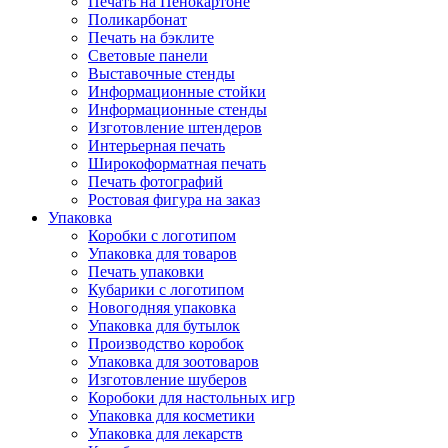
Печать на Пенокартоне
Поликарбонат
Печать на бэклите
Световые панели
Выставочные стенды
Информационные стойки
Информационные стенды
Изготовление штендеров
Интерьерная печать
Широкоформатная печать
Печать фотографий
Ростовая фигура на заказ
Упаковка
Коробки с логотипом
Упаковка для товаров
Печать упаковки
Кубарики с логотипом
Новогодняя упаковка
Упаковка для бутылок
Производство коробок
Упаковка для зоотоваров
Изготовление шуберов
Коробоки для настольных игр
Упаковка для косметики
Упаковка для лекарств