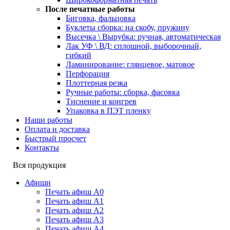
После печатные работы
Биговка, фальцовка
Буклеты сборка: на скобу, пружину
Высечка \ Вырубка: ручная, автоматическая
Лак УФ \ ВД: сплошной, выборочный,
гибкий
Ламинирование: глянцевое, матовое
Перфорация
Плоттерная резка
Ручные работы: сборка, фасовка
Тиснение и конгрев
Упаковка в ПЭТ пленку
Наши работы
Оплата и доставка
Быстрый просчет
Контакты
Вся продукция
Афиши
Печать афиш А0
Печать афиш А1
Печать афиш А2
Печать афиш А3
Печать афиш А4