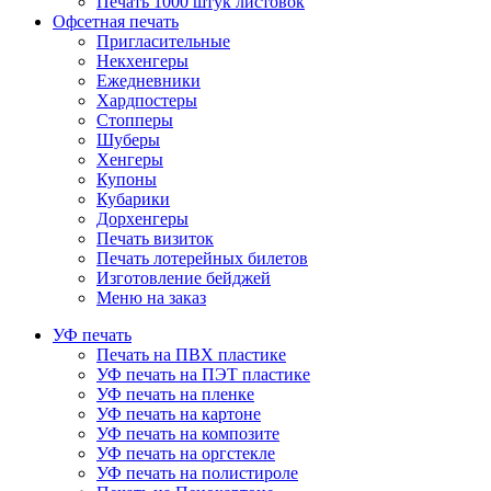
Печать 1000 штук листовок
Офсетная печать
Пригласительные
Некхенгеры
Ежедневники
Хардпостеры
Стопперы
Шуберы
Хенгеры
Купоны
Кубарики
Дорхенгеры
Печать визиток
Печать лотерейных билетов
Изготовление бейджей
Меню на заказ
УФ печать
Печать на ПВХ пластике
УФ печать на ПЭТ пластике
УФ печать на пленке
УФ печать на картоне
УФ печать на композите
УФ печать на оргстекле
УФ печать на полистироле