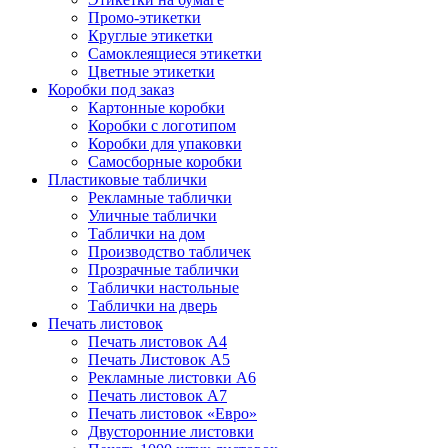
Промо-этикетки
Круглые этикетки
Самоклеящиеся этикетки
Цветные этикетки
Коробки под заказ
Картонные коробки
Коробки с логотипом
Коробки для упаковки
Самосборные коробки
Пластиковые таблички
Рекламные таблички
Уличные таблички
Таблички на дом
Производство табличек
Прозрачные таблички
Таблички настольные
Таблички на дверь
Печать листовок
Печать листовок А4
Печать Листовок А5
Рекламные листовки А6
Печать листовок А7
Печать листовок «Евро»
Двусторонние листовки