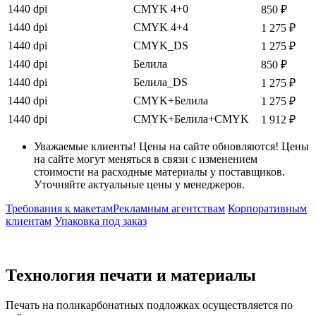
1440 dpi
CMYK 4+0
850 ₽
1440 dpi
CMYK 4+4
1 275 ₽
1440 dpi
CMYK_DS
1 275 ₽
1440 dpi
Белила
850 ₽
1440 dpi
Белила_DS
1 275 ₽
1440 dpi
CMYK+Белила
1 275 ₽
1440 dpi
CMYK+Белила+CMYK
1 912 ₽
Уважаемые клиенты! Цены на сайте обновляются! Цены
на сайте могут меняться в связи с изменением
стоимости на расходные материалы у поставщиков.
Уточняйте актуальные цены у менеджеров.
Требования к макетам
Рекламным агентствам
Корпоративным
клиентам
Упаковка под заказ
Технология печати и материалы
Печать на поликарбонатных подложках осуществляется по