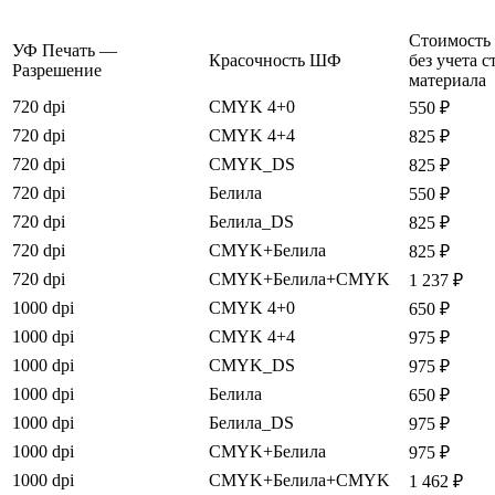
Стоимость 
УФ Печать —
Красочность ШФ
без учета 
Разрешение
материала
720 dpi
CMYK 4+0
550 ₽
720 dpi
CMYK 4+4
825 ₽
720 dpi
CMYK_DS
825 ₽
720 dpi
Белила
550 ₽
720 dpi
Белила_DS
825 ₽
720 dpi
CMYK+Белила
825 ₽
720 dpi
CMYK+Белила+CMYK
1 237 ₽
1000 dpi
CMYK 4+0
650 ₽
1000 dpi
CMYK 4+4
975 ₽
1000 dpi
CMYK_DS
975 ₽
1000 dpi
Белила
650 ₽
1000 dpi
Белила_DS
975 ₽
1000 dpi
CMYK+Белила
975 ₽
1000 dpi
CMYK+Белила+CMYK
1 462 ₽