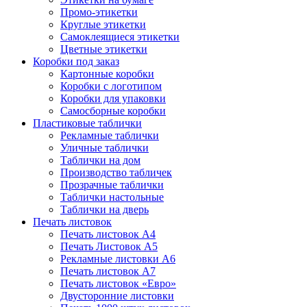
Промо-этикетки
Круглые этикетки
Самоклеящиеся этикетки
Цветные этикетки
Коробки под заказ
Картонные коробки
Коробки с логотипом
Коробки для упаковки
Самосборные коробки
Пластиковые таблички
Рекламные таблички
Уличные таблички
Таблички на дом
Производство табличек
Прозрачные таблички
Таблички настольные
Таблички на дверь
Печать листовок
Печать листовок А4
Печать Листовок А5
Рекламные листовки А6
Печать листовок А7
Печать листовок «Евро»
Двусторонние листовки