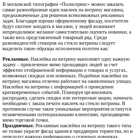
В московской типографии «Полисервис» можно заказать
самые разнообразные идеи наклеек на витрину магазина,
предназначенные для решения всевозможных рекламных
задач. Благодаря хорошо оформленному фасаду, посетители
будут охотнее заходить в магазин, у людей возникнет
непреодолимое желание самостоятельно оценить новинки, а
также весь представленный товарный ряд. Среди
разновидностей стикеров на стекло витрины следует
выделить такие образцы исполнения полотен как:
Рекламные.
Наклейка на витрину выполняет одну важную
задачу – привлечение мимо проходящих людей за счет
эффектно отображенной информации о товарах и услугах,
возможных скидках или новинках. Подобные наклейки на
витрину магазина отлично работают на оживленных улицах.
Наклейки на витрины с информацией о проведении
кратковременных событий. Планируя организовать
распродажу, сделать скидки или интересные акции, начинать
необходимо с заказа печати наклеек на стекло витрины. В
противном случае такие уникальные мероприятия останутся
незамеченными потенциальными клиентами, проходящими
мимо торговой точки.
Праздничные.
Рекламные наклейки на витрину такого типа
не только украсят фасад здания в преддверии торжества, но и
передадут важную информацию о сезонных новинках.