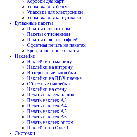
Коробки для карт
Упаковка для белья
Упаковка для электроники
Упаковка для канцтоваров
Бумажные пакеты
Пакеты с логотипом
Пакеты с тиснением
Пакеты с шелкографией
Офсетная печать на пакетах
Брендированные пакеты
Наклейки
Наклейки на машину
Наклейки на витрину
Интерьерные наклейки
Наклейки на ПВХ пленке
Объемные наклейки
Наклейки на стену
Печать наклеек на пол
Печать наклеек А3
Печать наклеек А4
Печать наклеек А5
Печать наклеек А6
Печать наклеек оптом
Наклейки на Oracal
Листовки