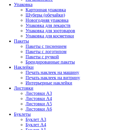
Упаковка
Картонная упаковка
Шуберы (обечайки)
Новогодняя упаковка
Упаковка для лекарств
Упаковка для зоотоваров
Упаковка для косметики
Пакеты
Пакеты с тиснением
Пакеты с логотипом
Пакеты с ручкой
Брендированные пакеты
Наклейки
Печать наклеек на машину
Печать наклеек на витрину
Интерьерные наклейки
Листовки
Листовки А3
Листовки А4
Листовки А5
Листовки А6
Буклеты
Буклет А3
Буклет А4
Буклет А5