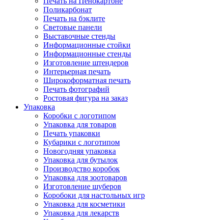
Печать на Пенокартоне
Поликарбонат
Печать на бэклите
Световые панели
Выставочные стенды
Информационные стойки
Информационные стенды
Изготовление штендеров
Интерьерная печать
Широкоформатная печать
Печать фотографий
Ростовая фигура на заказ
Упаковка
Коробки с логотипом
Упаковка для товаров
Печать упаковки
Кубарики с логотипом
Новогодняя упаковка
Упаковка для бутылок
Производство коробок
Упаковка для зоотоваров
Изготовление шуберов
Коробоки для настольных игр
Упаковка для косметики
Упаковка для лекарств