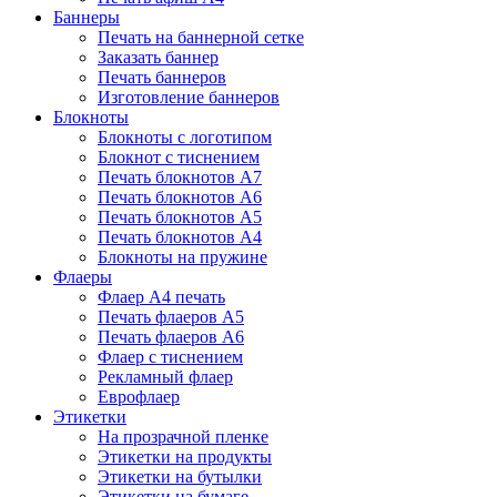
Баннеры
Печать на баннерной сетке
Заказать баннер
Печать баннеров
Изготовление баннеров
Блокноты
Блокноты с логотипом
Блокнот с тиснением
Печать блокнотов А7
Печать блокнотов А6
Печать блокнотов А5
Печать блокнотов А4
Блокноты на пружине
Флаеры
Флаер А4 печать
Печать флаеров А5
Печать флаеров А6
Флаер с тиснением
Рекламный флаер
Еврофлаер
Этикетки
На прозрачной пленке
Этикетки на продукты
Этикетки на бутылки
Этикетки на бумаге