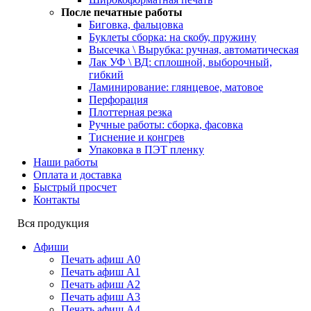
После печатные работы
Биговка, фальцовка
Буклеты сборка: на скобу, пружину
Высечка \ Вырубка: ручная, автоматическая
Лак УФ \ ВД: сплошной, выборочный,
гибкий
Ламинирование: глянцевое, матовое
Перфорация
Плоттерная резка
Ручные работы: сборка, фасовка
Тиснение и конгрев
Упаковка в ПЭТ пленку
Наши работы
Оплата и доставка
Быстрый просчет
Контакты
Вся продукция
Афиши
Печать афиш А0
Печать афиш А1
Печать афиш А2
Печать афиш А3
Печать афиш А4