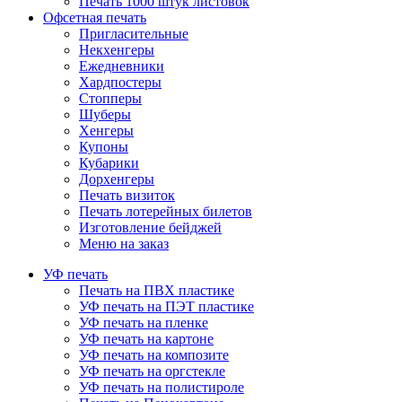
Печать 1000 штук листовок
Офсетная печать
Пригласительные
Некхенгеры
Ежедневники
Хардпостеры
Стопперы
Шуберы
Хенгеры
Купоны
Кубарики
Дорхенгеры
Печать визиток
Печать лотерейных билетов
Изготовление бейджей
Меню на заказ
УФ печать
Печать на ПВХ пластике
УФ печать на ПЭТ пластике
УФ печать на пленке
УФ печать на картоне
УФ печать на композите
УФ печать на оргстекле
УФ печать на полистироле