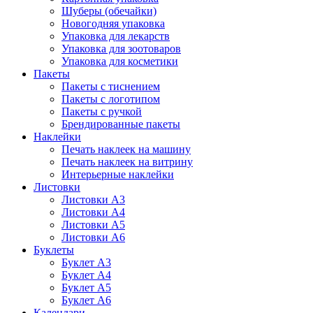
Шуберы (обечайки)
Новогодняя упаковка
Упаковка для лекарств
Упаковка для зоотоваров
Упаковка для косметики
Пакеты
Пакеты с тиснением
Пакеты с логотипом
Пакеты с ручкой
Брендированные пакеты
Наклейки
Печать наклеек на машину
Печать наклеек на витрину
Интерьерные наклейки
Листовки
Листовки А3
Листовки А4
Листовки А5
Листовки А6
Буклеты
Буклет А3
Буклет А4
Буклет А5
Буклет А6
Календари