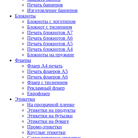
Печать баннеров
Изготовление баннеров
Блокноты
Блокноты с логотипом
Блокнот с тиснением
Печать блокнотов А7
Печать блокнотов А6
Печать блокнотов А5
Печать блокнотов А4
Блокноты на пружине
Флаеры
Флаер А4 печать
Печать флаеров А5
Печать флаеров А6
Флаер с тиснением
Рекламный флаер
Еврофлаер
Этикетки
На прозрачной пленке
Этикетки на продукты
Этикетки на бутылки
Этикетки на бумаге
Промо-этикетки
Круглые этикетки
Самоклеящиеся этикетки