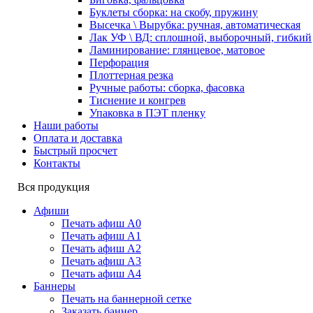
Буклеты сборка: на скобу, пружину
Высечка \ Вырубка: ручная, автоматическая
Лак УФ \ ВД: сплошной, выборочный, гибкий
Ламинирование: глянцевое, матовое
Перфорация
Плоттерная резка
Ручные работы: сборка, фасовка
Тиснение и конгрев
Упаковка в ПЭТ пленку
Наши работы
Оплата и доставка
Быстрый просчет
Контакты
Вся продукция
Афиши
Печать афиш А0
Печать афиш А1
Печать афиш А2
Печать афиш А3
Печать афиш А4
Баннеры
Печать на баннерной сетке
Заказать баннер