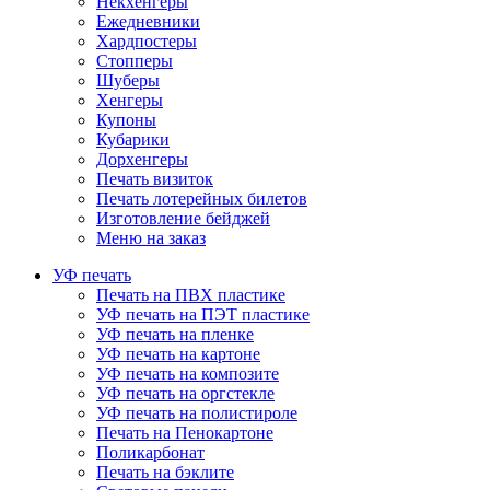
Некхенгеры
Ежедневники
Хардпостеры
Стопперы
Шуберы
Хенгеры
Купоны
Кубарики
Дорхенгеры
Печать визиток
Печать лотерейных билетов
Изготовление бейджей
Меню на заказ
УФ печать
Печать на ПВХ пластике
УФ печать на ПЭТ пластике
УФ печать на пленке
УФ печать на картоне
УФ печать на композите
УФ печать на оргстекле
УФ печать на полистироле
Печать на Пенокартоне
Поликарбонат
Печать на бэклите