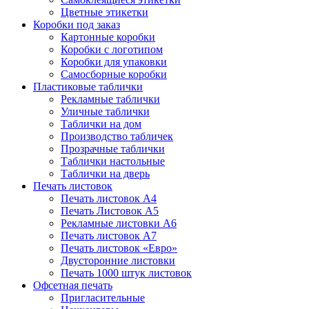
Цветные этикетки
Коробки под заказ
Картонные коробки
Коробки с логотипом
Коробки для упаковки
Самосборные коробки
Пластиковые таблички
Рекламные таблички
Уличные таблички
Таблички на дом
Производство табличек
Прозрачные таблички
Таблички настольные
Таблички на дверь
Печать листовок
Печать листовок А4
Печать Листовок А5
Рекламные листовки А6
Печать листовок А7
Печать листовок «Евро»
Двусторонние листовки
Печать 1000 штук листовок
Офсетная печать
Пригласительные