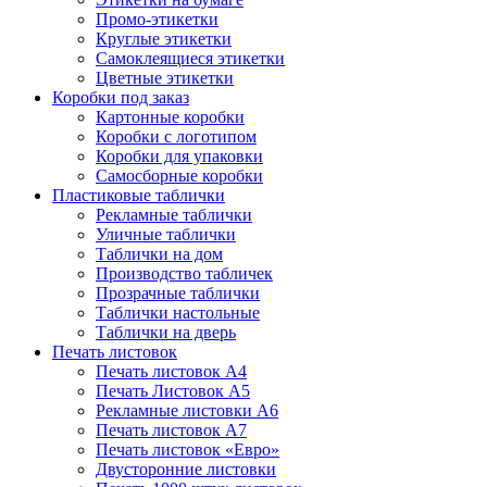
Промо-этикетки
Круглые этикетки
Самоклеящиеся этикетки
Цветные этикетки
Коробки под заказ
Картонные коробки
Коробки с логотипом
Коробки для упаковки
Самосборные коробки
Пластиковые таблички
Рекламные таблички
Уличные таблички
Таблички на дом
Производство табличек
Прозрачные таблички
Таблички настольные
Таблички на дверь
Печать листовок
Печать листовок А4
Печать Листовок А5
Рекламные листовки А6
Печать листовок А7
Печать листовок «Евро»
Двусторонние листовки