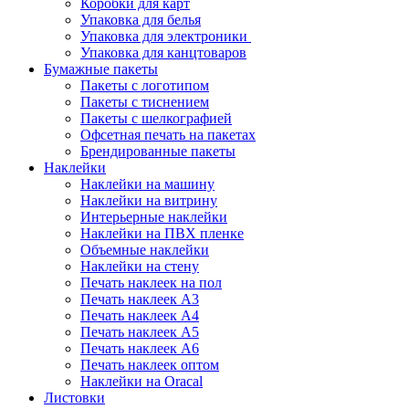
Коробки для карт
Упаковка для белья
Упаковка для электроники
Упаковка для канцтоваров
Бумажные пакеты
Пакеты с логотипом
Пакеты с тиснением
Пакеты с шелкографией
Офсетная печать на пакетах
Брендированные пакеты
Наклейки
Наклейки на машину
Наклейки на витрину
Интерьерные наклейки
Наклейки на ПВХ пленке
Объемные наклейки
Наклейки на стену
Печать наклеек на пол
Печать наклеек А3
Печать наклеек А4
Печать наклеек А5
Печать наклеек А6
Печать наклеек оптом
Наклейки на Oracal
Листовки