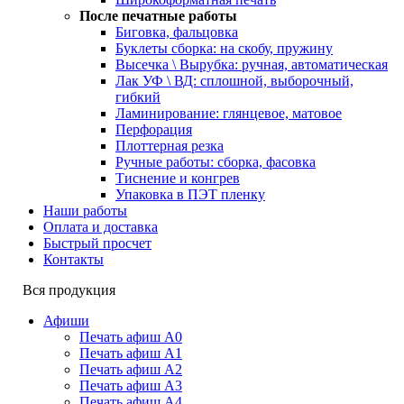
После печатные работы
Биговка, фальцовка
Буклеты сборка: на скобу, пружину
Высечка \ Вырубка: ручная, автоматическая
Лак УФ \ ВД: сплошной, выборочный,
гибкий
Ламинирование: глянцевое, матовое
Перфорация
Плоттерная резка
Ручные работы: сборка, фасовка
Тиснение и конгрев
Упаковка в ПЭТ пленку
Наши работы
Оплата и доставка
Быстрый просчет
Контакты
Вся продукция
Афиши
Печать афиш А0
Печать афиш А1
Печать афиш А2
Печать афиш А3
Печать афиш А4