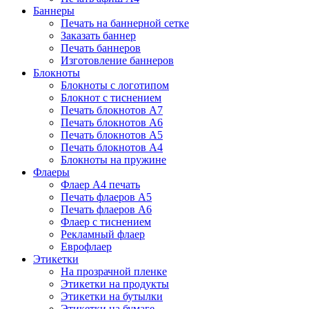
Баннеры
Печать на баннерной сетке
Заказать баннер
Печать баннеров
Изготовление баннеров
Блокноты
Блокноты с логотипом
Блокнот с тиснением
Печать блокнотов А7
Печать блокнотов А6
Печать блокнотов А5
Печать блокнотов А4
Блокноты на пружине
Флаеры
Флаер А4 печать
Печать флаеров А5
Печать флаеров А6
Флаер с тиснением
Рекламный флаер
Еврофлаер
Этикетки
На прозрачной пленке
Этикетки на продукты
Этикетки на бутылки
Этикетки на бумаге