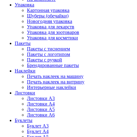
Упаковка
Картонная упаковка
Шуберы (обечайки)
Новогодняя упаковка
Упаковка для лекарств
Упаковка для зоотоваров
Упаковка для косметики
Пакеты
Пакеты с тиснением
Пакеты с логотипом
Пакеты с ручкой
Брендированные пакеты
Наклейки
Печать наклеек на машину
Печать наклеек на витрину
Интерьерные наклейки
Листовки
Листовки А3
Листовки А4
Листовки А5
Листовки А6
Буклеты
Буклет А3
Буклет А4
Буклет А5