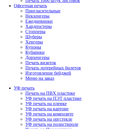
Печать 1000 штук листовок
Офсетная печать
Пригласительные
Некхенгеры
Ежедневники
Хардпостеры
Стопперы
Шуберы
Хенгеры
Купоны
Кубарики
Дорхенгеры
Печать визиток
Печать лотерейных билетов
Изготовление бейджей
Меню на заказ
УФ печать
Печать на ПВХ пластике
УФ печать на ПЭТ пластике
УФ печать на пленке
УФ печать на картоне
УФ печать на композите
УФ печать на оргстекле
УФ печать на полистироле