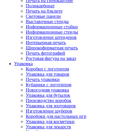
Печать на Пенокартоне
Поликарбонат
Печать на бэклите
Световые панели
Выставочные стенды
Информационные стойки
Информационные стенды
Изготовление штендеров
Интерьерная печать
Широкоформатная печать
Печать фотографий
Ростовая фигура на заказ
Упаковка
Коробки с логотипом
Упаковка для товаров
Печать упаковки
Кубарики с логотипом
Новогодняя упаковка
Упаковка для бутылок
Производство коробок
Упаковка для зоотоваров
Изготовление шуберов
Коробоки для настольных игр
Упаковка для косметики
Упаковка для лекарств