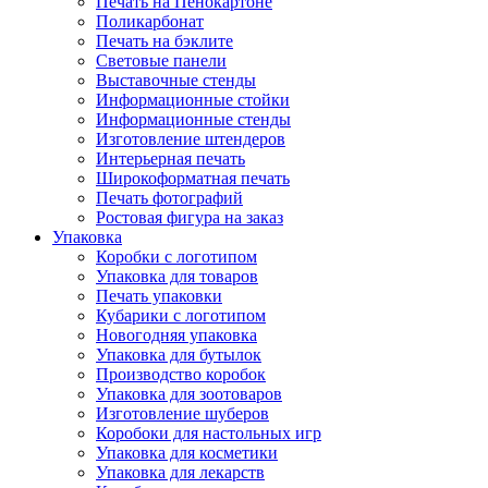
Печать на Пенокартоне
Поликарбонат
Печать на бэклите
Световые панели
Выставочные стенды
Информационные стойки
Информационные стенды
Изготовление штендеров
Интерьерная печать
Широкоформатная печать
Печать фотографий
Ростовая фигура на заказ
Упаковка
Коробки с логотипом
Упаковка для товаров
Печать упаковки
Кубарики с логотипом
Новогодняя упаковка
Упаковка для бутылок
Производство коробок
Упаковка для зоотоваров
Изготовление шуберов
Коробоки для настольных игр
Упаковка для косметики
Упаковка для лекарств