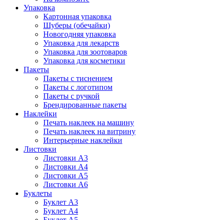
Упаковка
Картонная упаковка
Шуберы (обечайки)
Новогодняя упаковка
Упаковка для лекарств
Упаковка для зоотоваров
Упаковка для косметики
Пакеты
Пакеты с тиснением
Пакеты с логотипом
Пакеты с ручкой
Брендированные пакеты
Наклейки
Печать наклеек на машину
Печать наклеек на витрину
Интерьерные наклейки
Листовки
Листовки А3
Листовки А4
Листовки А5
Листовки А6
Буклеты
Буклет А3
Буклет А4
Буклет А5