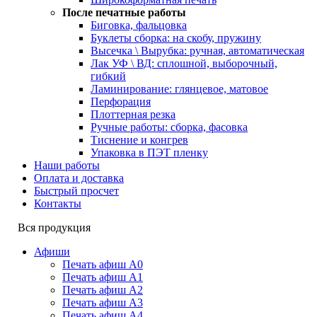
После печатные работы
Биговка, фальцовка
Буклеты сборка: на скобу, пружину
Высечка \ Вырубка: ручная, автоматическая
Лак УФ \ ВД: сплошной, выборочный,
гибкий
Ламинирование: глянцевое, матовое
Перфорация
Плоттерная резка
Ручные работы: сборка, фасовка
Тиснение и конгрев
Упаковка в ПЭТ пленку
Наши работы
Оплата и доставка
Быстрый просчет
Контакты
Вся продукция
Афиши
Печать афиш А0
Печать афиш А1
Печать афиш А2
Печать афиш А3
Печать афиш А4