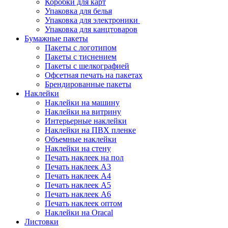
Коробки для карт
Упаковка для белья
Упаковка для электроники
Упаковка для канцтоваров
Бумажные пакеты
Пакеты с логотипом
Пакеты с тиснением
Пакеты с шелкографией
Офсетная печать на пакетах
Брендированные пакеты
Наклейки
Наклейки на машину
Наклейки на витрину
Интерьерные наклейки
Наклейки на ПВХ пленке
Объемные наклейки
Наклейки на стену
Печать наклеек на пол
Печать наклеек А3
Печать наклеек А4
Печать наклеек А5
Печать наклеек А6
Печать наклеек оптом
Наклейки на Oracal
Листовки