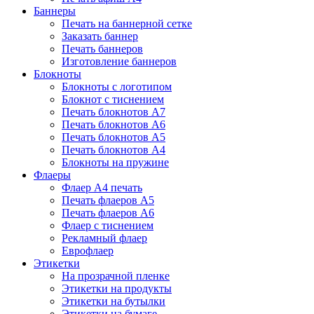
Баннеры
Печать на баннерной сетке
Заказать баннер
Печать баннеров
Изготовление баннеров
Блокноты
Блокноты с логотипом
Блокнот с тиснением
Печать блокнотов А7
Печать блокнотов А6
Печать блокнотов А5
Печать блокнотов А4
Блокноты на пружине
Флаеры
Флаер А4 печать
Печать флаеров А5
Печать флаеров А6
Флаер с тиснением
Рекламный флаер
Еврофлаер
Этикетки
На прозрачной пленке
Этикетки на продукты
Этикетки на бутылки
Этикетки на бумаге