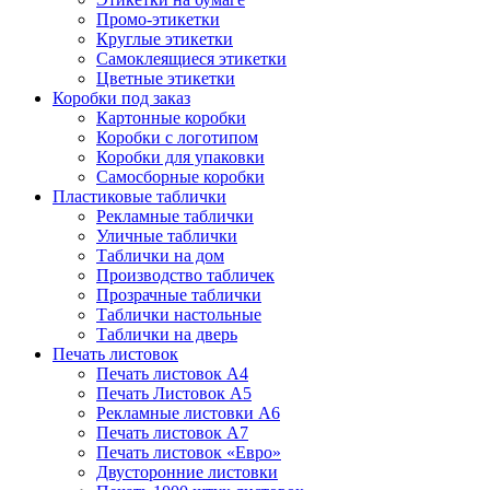
Промо-этикетки
Круглые этикетки
Самоклеящиеся этикетки
Цветные этикетки
Коробки под заказ
Картонные коробки
Коробки с логотипом
Коробки для упаковки
Самосборные коробки
Пластиковые таблички
Рекламные таблички
Уличные таблички
Таблички на дом
Производство табличек
Прозрачные таблички
Таблички настольные
Таблички на дверь
Печать листовок
Печать листовок А4
Печать Листовок А5
Рекламные листовки А6
Печать листовок А7
Печать листовок «Евро»
Двусторонние листовки