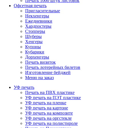
Печать 1000 штук листовок
Офсетная печать
Пригласительные
Некхенгеры
Ежедневники
Хардпостеры
Стопперы
Шуберы
Хенгеры
Купоны
Кубарики
Дорхенгеры
Печать визиток
Печать лотерейных билетов
Изготовление бейджей
Меню на заказ
УФ печать
Печать на ПВХ пластике
УФ печать на ПЭТ пластике
УФ печать на пленке
УФ печать на картоне
УФ печать на композите
УФ печать на оргстекле
УФ печать на полистироле