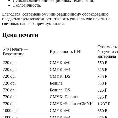
Использование инновационных технологий;
Экологичность.
Благодаря современному инновационному оборудованию,
предоставляем возможность заказать уникальную печать на
световых панелях премиум класса.
Цена печати
Стоимость 
УФ Печать —
Красочность ШФ
без учета 
Разрешение
материала
720 dpi
CMYK 4+0
550 ₽
720 dpi
CMYK 4+4
825 ₽
720 dpi
CMYK_DS
825 ₽
720 dpi
Белила
550 ₽
720 dpi
Белила_DS
825 ₽
720 dpi
CMYK+Белила
825 ₽
720 dpi
CMYK+Белила+CMYK
1 237 ₽
1000 dpi
CMYK 4+0
650 ₽
1000 dpi
CMYK 4+4
975 ₽