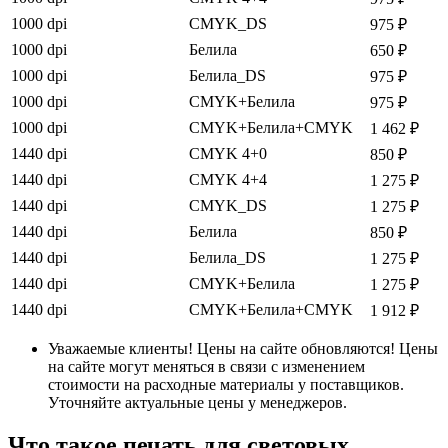
1000 dpi
CMYK_DS
975 ₽
1000 dpi
Белила
650 ₽
1000 dpi
Белила_DS
975 ₽
1000 dpi
CMYK+Белила
975 ₽
1000 dpi
CMYK+Белила+CMYK
1 462 ₽
1440 dpi
CMYK 4+0
850 ₽
1440 dpi
CMYK 4+4
1 275 ₽
1440 dpi
CMYK_DS
1 275 ₽
1440 dpi
Белила
850 ₽
1440 dpi
Белила_DS
1 275 ₽
1440 dpi
CMYK+Белила
1 275 ₽
1440 dpi
CMYK+Белила+CMYK
1 912 ₽
Уважаемые клиенты! Цены на сайте обновляются! Цены
на сайте могут меняться в связи с изменением
стоимости на расходные материалы у поставщиков.
Уточняйте актуальные цены у менеджеров.
Что такое печать для световых