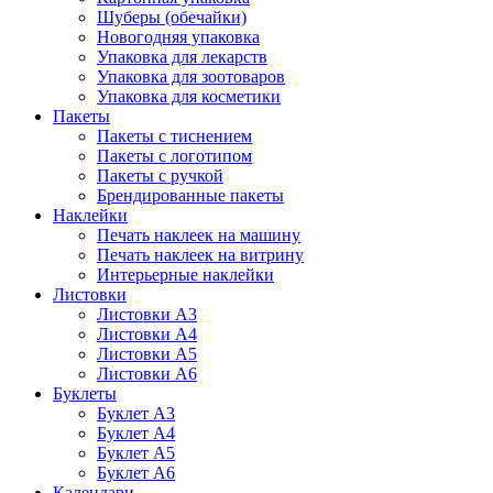
Шуберы (обечайки)
Новогодняя упаковка
Упаковка для лекарств
Упаковка для зоотоваров
Упаковка для косметики
Пакеты
Пакеты с тиснением
Пакеты с логотипом
Пакеты с ручкой
Брендированные пакеты
Наклейки
Печать наклеек на машину
Печать наклеек на витрину
Интерьерные наклейки
Листовки
Листовки А3
Листовки А4
Листовки А5
Листовки А6
Буклеты
Буклет А3
Буклет А4
Буклет А5
Буклет А6
Календари