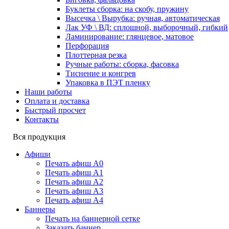
Буклеты сборка: на скобу, пружину
Высечка \ Вырубка: ручная, автоматическая
Лак УФ \ ВД: сплошной, выборочный, гибкий
Ламинирование: глянцевое, матовое
Перфорация
Плоттерная резка
Ручные работы: сборка, фасовка
Тиснение и конгрев
Упаковка в ПЭТ пленку
Наши работы
Оплата и доставка
Быстрый просчет
Контакты
Вся продукция
Афиши
Печать афиш А0
Печать афиш А1
Печать афиш А2
Печать афиш А3
Печать афиш А4
Баннеры
Печать на баннерной сетке
Заказать баннер