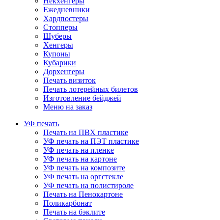
Некхенгеры
Ежедневники
Хардпостеры
Стопперы
Шуберы
Хенгеры
Купоны
Кубарики
Дорхенгеры
Печать визиток
Печать лотерейных билетов
Изготовление бейджей
Меню на заказ
УФ печать
Печать на ПВХ пластике
УФ печать на ПЭТ пластике
УФ печать на пленке
УФ печать на картоне
УФ печать на композите
УФ печать на оргстекле
УФ печать на полистироле
Печать на Пенокартоне
Поликарбонат
Печать на бэклите