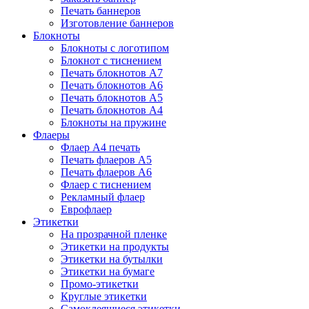
Печать баннеров
Изготовление баннеров
Блокноты
Блокноты с логотипом
Блокнот с тиснением
Печать блокнотов А7
Печать блокнотов А6
Печать блокнотов А5
Печать блокнотов А4
Блокноты на пружине
Флаеры
Флаер А4 печать
Печать флаеров А5
Печать флаеров А6
Флаер с тиснением
Рекламный флаер
Еврофлаер
Этикетки
На прозрачной пленке
Этикетки на продукты
Этикетки на бутылки
Этикетки на бумаге
Промо-этикетки
Круглые этикетки
Самоклеящиеся этикетки