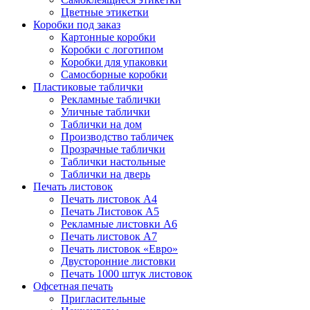
Цветные этикетки
Коробки под заказ
Картонные коробки
Коробки с логотипом
Коробки для упаковки
Самосборные коробки
Пластиковые таблички
Рекламные таблички
Уличные таблички
Таблички на дом
Производство табличек
Прозрачные таблички
Таблички настольные
Таблички на дверь
Печать листовок
Печать листовок А4
Печать Листовок А5
Рекламные листовки А6
Печать листовок А7
Печать листовок «Евро»
Двусторонние листовки
Печать 1000 штук листовок
Офсетная печать
Пригласительные