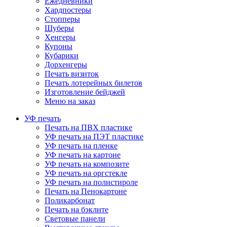
Ежедневники
Хардпостеры
Стопперы
Шуберы
Хенгеры
Купоны
Кубарики
Дорхенгеры
Печать визиток
Печать лотерейных билетов
Изготовление бейджей
Меню на заказ
УФ печать
Печать на ПВХ пластике
УФ печать на ПЭТ пластике
УФ печать на пленке
УФ печать на картоне
УФ печать на композите
УФ печать на оргстекле
УФ печать на полистироле
Печать на Пенокартоне
Поликарбонат
Печать на бэклите
Световые панели