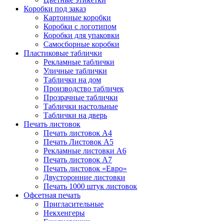
Коробки под заказ
Картонные коробки
Коробки с логотипом
Коробки для упаковки
Самосборные коробки
Пластиковые таблички
Рекламные таблички
Уличные таблички
Таблички на дом
Производство табличек
Прозрачные таблички
Таблички настольные
Таблички на дверь
Печать листовок
Печать листовок А4
Печать Листовок А5
Рекламные листовки А6
Печать листовок А7
Печать листовок «Евро»
Двусторонние листовки
Печать 1000 штук листовок
Офсетная печать
Пригласительные
Некхенгеры