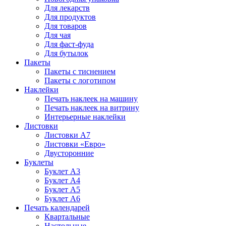
Для лекарств
Для продуктов
Для товаров
Для чая
Для фаст-фуда
Для бутылок
Пакеты
Пакеты с тиснением
Пакеты с логотипом
Наклейки
Печать наклеек на машину
Печать наклеек на витрину
Интерьерные наклейки
Листовки
Листовки А7
Листовки «Евро»
Двусторонние
Буклеты
Буклет А3
Буклет А4
Буклет А5
Буклет А6
Печать календарей
Квартальные
Настольные