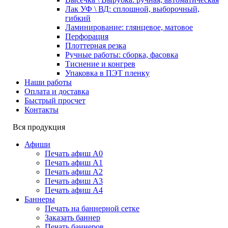
Лак УФ \ ВД: сплошной, выборочный,
гибкий
Ламинирование: глянцевое, матовое
Перфорация
Плоттерная резка
Ручные работы: сборка, фасовка
Тиснение и конгрев
Упаковка в ПЭТ пленку
Наши работы
Оплата и доставка
Быстрый просчет
Контакты
Вся продукция
Афиши
Печать афиш А0
Печать афиш А1
Печать афиш А2
Печать афиш А3
Печать афиш А4
Баннеры
Печать на баннерной сетке
Заказать баннер
Печать баннеров