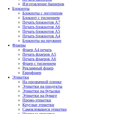
Изготовление баннеров
Блокноты
Блокноты с логотипом
Блокнот с тиснением
Печать блокнотов А7
Печать блокнотов А6
Печать блокнотов А5
Печать блокнотов А4
Блокноты на пружине
Флаеры
Флаер А4 печать
Печать флаеров А5
Печать флаеров А6
Флаер с тиснением
Рекламный флаер
Еврофлаер
Этикетки
На прозрачной пленке
Этикетки на продукты
Этикетки на бутылки
Этикетки на бумаге
Промо-этикетки
Круглые этикетки
Самоклеящиеся этикетки
Цветные этикетки