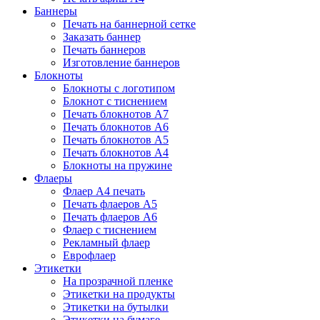
Баннеры
Печать на баннерной сетке
Заказать баннер
Печать баннеров
Изготовление баннеров
Блокноты
Блокноты с логотипом
Блокнот с тиснением
Печать блокнотов А7
Печать блокнотов А6
Печать блокнотов А5
Печать блокнотов А4
Блокноты на пружине
Флаеры
Флаер А4 печать
Печать флаеров А5
Печать флаеров А6
Флаер с тиснением
Рекламный флаер
Еврофлаер
Этикетки
На прозрачной пленке
Этикетки на продукты
Этикетки на бутылки
Этикетки на бумаге