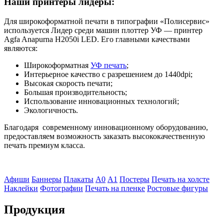
Наши принтеры лидеры:
Для широкоформатной печати в типографии «Полисервис»
используется Лидер среди машин плоттер УФ ― принтер
Agfa Anapurna H2050i LED. Его главными качествами
являются:
Широкоформатная
УФ печать
;
Интерьерное качество с разрешением до 1440dpi;
Высокая скорость печати;
Большая производительность;
Использование инновационных технологий;
Экологичность.
Благодаря современному инновационному оборудованию,
предоставляем возможность заказать высококачественную
печать премиум класса.
Афиши
Баннеры
Плакаты
А0
А1
Постеры
Печать на холсте
Наклейки
Фотографии
Печать на пленке
Ростовые фигуры
Продукция