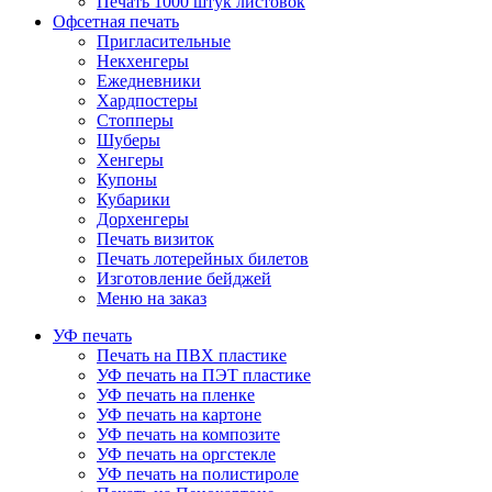
Печать 1000 штук листовок
Офсетная печать
Пригласительные
Некхенгеры
Ежедневники
Хардпостеры
Стопперы
Шуберы
Хенгеры
Купоны
Кубарики
Дорхенгеры
Печать визиток
Печать лотерейных билетов
Изготовление бейджей
Меню на заказ
УФ печать
Печать на ПВХ пластике
УФ печать на ПЭТ пластике
УФ печать на пленке
УФ печать на картоне
УФ печать на композите
УФ печать на оргстекле
УФ печать на полистироле