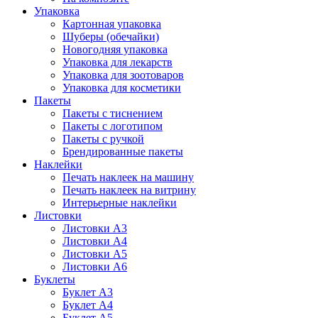
Упаковка
Картонная упаковка
Шуберы (обечайки)
Новогодняя упаковка
Упаковка для лекарств
Упаковка для зоотоваров
Упаковка для косметики
Пакеты
Пакеты с тиснением
Пакеты с логотипом
Пакеты с ручкой
Брендированные пакеты
Наклейки
Печать наклеек на машину
Печать наклеек на витрину
Интерьерные наклейки
Листовки
Листовки А3
Листовки А4
Листовки А5
Листовки А6
Буклеты
Буклет А3
Буклет А4
Буклет А5