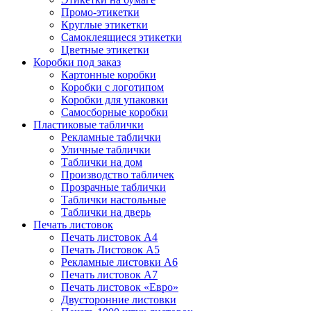
Промо-этикетки
Круглые этикетки
Самоклеящиеся этикетки
Цветные этикетки
Коробки под заказ
Картонные коробки
Коробки с логотипом
Коробки для упаковки
Самосборные коробки
Пластиковые таблички
Рекламные таблички
Уличные таблички
Таблички на дом
Производство табличек
Прозрачные таблички
Таблички настольные
Таблички на дверь
Печать листовок
Печать листовок А4
Печать Листовок А5
Рекламные листовки А6
Печать листовок А7
Печать листовок «Евро»
Двусторонние листовки