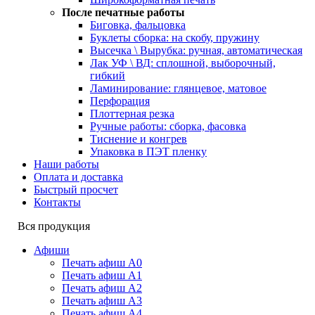
После печатные работы
Биговка, фальцовка
Буклеты сборка: на скобу, пружину
Высечка \ Вырубка: ручная, автоматическая
Лак УФ \ ВД: сплошной, выборочный,
гибкий
Ламинирование: глянцевое, матовое
Перфорация
Плоттерная резка
Ручные работы: сборка, фасовка
Тиснение и конгрев
Упаковка в ПЭТ пленку
Наши работы
Оплата и доставка
Быстрый просчет
Контакты
Вся продукция
Афиши
Печать афиш А0
Печать афиш А1
Печать афиш А2
Печать афиш А3
Печать афиш А4