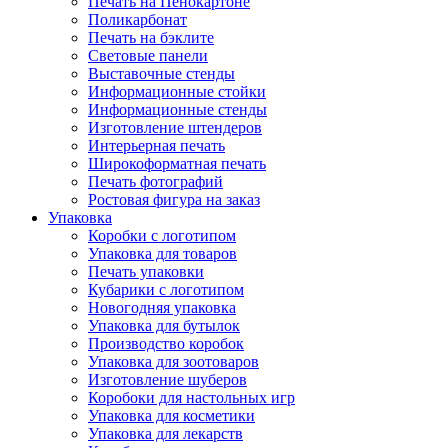
Печать на Пенокартоне
Поликарбонат
Печать на бэклите
Световые панели
Выставочные стенды
Информационные стойки
Информационные стенды
Изготовление штендеров
Интерьерная печать
Широкоформатная печать
Печать фотографий
Ростовая фигура на заказ
Упаковка
Коробки с логотипом
Упаковка для товаров
Печать упаковки
Кубарики с логотипом
Новогодняя упаковка
Упаковка для бутылок
Производство коробок
Упаковка для зоотоваров
Изготовление шуберов
Коробоки для настольных игр
Упаковка для косметики
Упаковка для лекарств