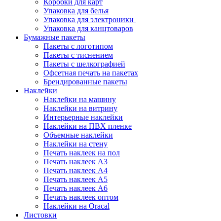
Коробки для карт
Упаковка для белья
Упаковка для электроники
Упаковка для канцтоваров
Бумажные пакеты
Пакеты с логотипом
Пакеты с тиснением
Пакеты с шелкографией
Офсетная печать на пакетах
Брендированные пакеты
Наклейки
Наклейки на машину
Наклейки на витрину
Интерьерные наклейки
Наклейки на ПВХ пленке
Объемные наклейки
Наклейки на стену
Печать наклеек на пол
Печать наклеек А3
Печать наклеек А4
Печать наклеек А5
Печать наклеек А6
Печать наклеек оптом
Наклейки на Oracal
Листовки