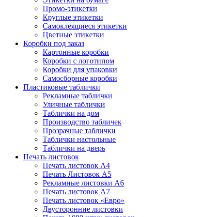
Промо-этикетки
Круглые этикетки
Самоклеящиеся этикетки
Цветные этикетки
Коробки под заказ
Картонные коробки
Коробки с логотипом
Коробки для упаковки
Самосборные коробки
Пластиковые таблички
Рекламные таблички
Уличные таблички
Таблички на дом
Производство табличек
Прозрачные таблички
Таблички настольные
Таблички на дверь
Печать листовок
Печать листовок А4
Печать Листовок А5
Рекламные листовки А6
Печать листовок А7
Печать листовок «Евро»
Двусторонние листовки