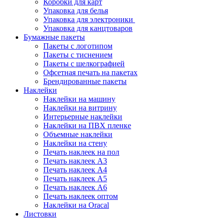
Коробки для карт
Упаковка для белья
Упаковка для электроники
Упаковка для канцтоваров
Бумажные пакеты
Пакеты с логотипом
Пакеты с тиснением
Пакеты с шелкографией
Офсетная печать на пакетах
Брендированные пакеты
Наклейки
Наклейки на машину
Наклейки на витрину
Интерьерные наклейки
Наклейки на ПВХ пленке
Объемные наклейки
Наклейки на стену
Печать наклеек на пол
Печать наклеек А3
Печать наклеек А4
Печать наклеек А5
Печать наклеек А6
Печать наклеек оптом
Наклейки на Oracal
Листовки