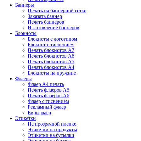
Баннеры
Печать на баннерной сетке
Заказать баннер
Печать баннеров
Изготовление баннеров
Блокноты
Блокноты с логотипом
Блокнот с тиснением
Печать блокнотов А7
Печать блокнотов А6
Печать блокнотов А5
Печать блокнотов А4
Блокноты на пружине
Флаеры
Флаер А4 печать
Печать флаеров А5
Печать флаеров А6
Флаер с тиснением
Рекламный флаер
Еврофлаер
Этикетки
На прозрачной пленке
Этикетки на продукты
Этикетки на бутылки
Этикетки на бумаге