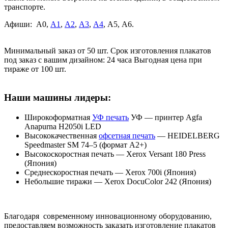
транспорте.
Афиши: А0,
А1
,
А2
,
А3
,
А4
, А5, А6.
Минимальный заказ от 50 шт. Срок изготовления плакатов
под заказ с вашим дизайном: 24 часа Выгодная цена при
тираже от 100 шт.
Наши машины лидеры:
Широкоформатная
УФ печать
УФ ― принтер Agfa
Anapurna H2050i LED
Высококачественная
офсетная печать
— HEIDELBERG
Speedmaster SM 74–5 (формат А2+)
Высокоскоростная печать — Xerox Versant 180 Press
(Япония)
Среднескоростная печать — Xerox 700i (Япония)
Небольшие тиражи — Xerox DocuColor 242 (Япония)
Благодаря современному инновационному оборудованию,
предоставляем возможность заказать изготовление плакатов