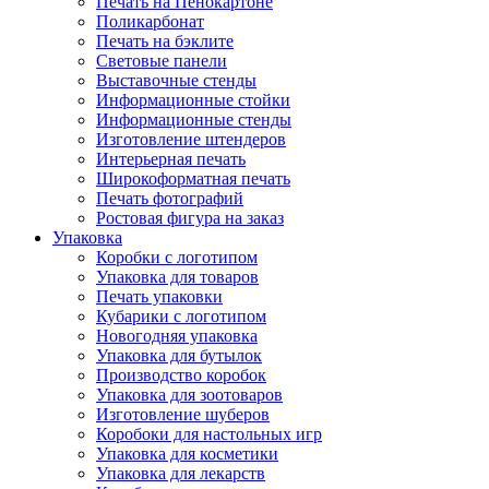
Печать на Пенокартоне
Поликарбонат
Печать на бэклите
Световые панели
Выставочные стенды
Информационные стойки
Информационные стенды
Изготовление штендеров
Интерьерная печать
Широкоформатная печать
Печать фотографий
Ростовая фигура на заказ
Упаковка
Коробки с логотипом
Упаковка для товаров
Печать упаковки
Кубарики с логотипом
Новогодняя упаковка
Упаковка для бутылок
Производство коробок
Упаковка для зоотоваров
Изготовление шуберов
Коробоки для настольных игр
Упаковка для косметики
Упаковка для лекарств