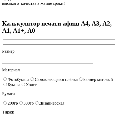
высокого качества в жатые сроки!
Калькулятор печати афиш А4, А3, А2,
А1, А1+, А0
Размер
Материал
Фотобумага
Самоклеющаяся плёнка
Баннер матовый
Бумага
Холст
Бумага
200гр
300гр
Дизайнерская
Тираж