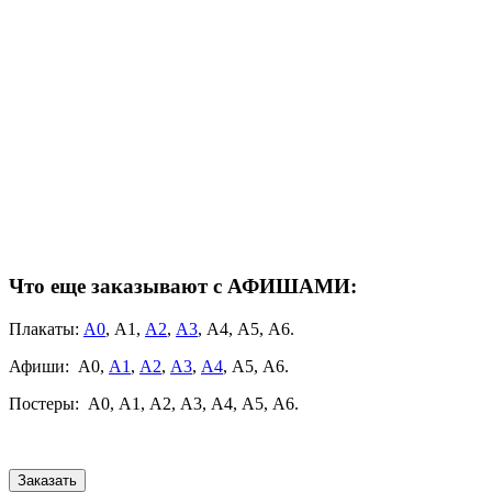
Что еще заказывают с АФИШАМИ:
Плакаты:
А0
, А1,
А2
,
А3
, А4, А5, А6.
Афиши: А0,
А1
,
А2
,
А3
,
А4
, А5, А6.
Постеры: А0, А1, А2, А3, А4, А5, А6.
Заказать