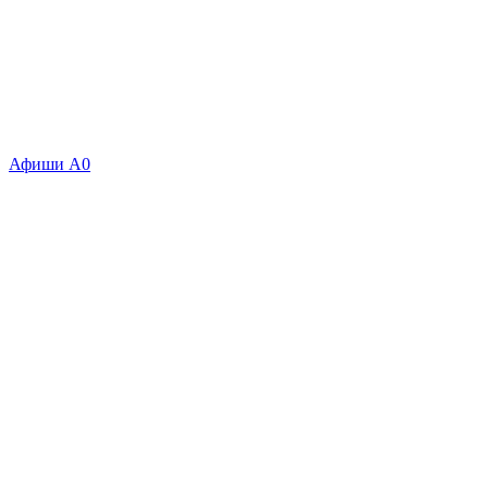
Афиши А0