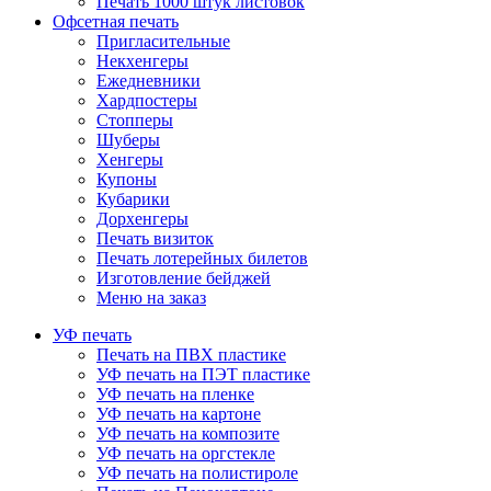
Печать 1000 штук листовок
Офсетная печать
Пригласительные
Некхенгеры
Ежедневники
Хардпостеры
Стопперы
Шуберы
Хенгеры
Купоны
Кубарики
Дорхенгеры
Печать визиток
Печать лотерейных билетов
Изготовление бейджей
Меню на заказ
УФ печать
Печать на ПВХ пластике
УФ печать на ПЭТ пластике
УФ печать на пленке
УФ печать на картоне
УФ печать на композите
УФ печать на оргстекле
УФ печать на полистироле