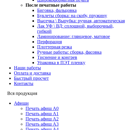
После печатные работы
Биговка, фальцовка
Буклеты сборка: на скобу, пружину
Высечка \ Вырубка: ручная, автоматическая
Лак УФ \ ВД: сплошной, выборочный,
гибкий
Ламинирование: глянцевое, матовое
Перфорация
Плоттерная резка
Ручные работы: сборка, фасовка
Тиснение и конгрев
Упаковка в ПЭТ пленку
Наши работы
Оплата и доставка
Быстрый просчет
Контакты
Вся продукция
Афиши
Печать афиш А0
Печать афиш А1
Печать афиш А2
Печать афиш А3
Печать афиш А4