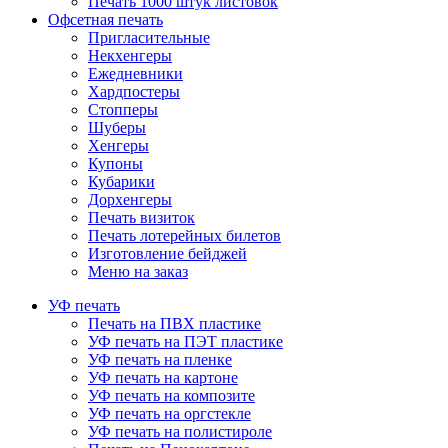
Печать 1000 штук листовок
Офсетная печать
Пригласительные
Некхенгеры
Ежедневники
Хардпостеры
Стопперы
Шуберы
Хенгеры
Купоны
Кубарики
Дорхенгеры
Печать визиток
Печать лотерейных билетов
Изготовление бейджей
Меню на заказ
УФ печать
Печать на ПВХ пластике
УФ печать на ПЭТ пластике
УФ печать на пленке
УФ печать на картоне
УФ печать на композите
УФ печать на оргстекле
УФ печать на полистироле