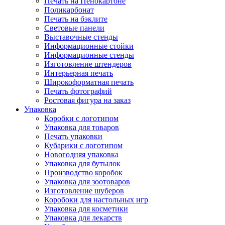
Печать на Пенокартоне
Поликарбонат
Печать на бэклите
Световые панели
Выставочные стенды
Информационные стойки
Информационные стенды
Изготовление штендеров
Интерьерная печать
Широкоформатная печать
Печать фотографий
Ростовая фигура на заказ
Упаковка
Коробки с логотипом
Упаковка для товаров
Печать упаковки
Кубарики с логотипом
Новогодняя упаковка
Упаковка для бутылок
Производство коробок
Упаковка для зоотоваров
Изготовление шуберов
Коробоки для настольных игр
Упаковка для косметики
Упаковка для лекарств