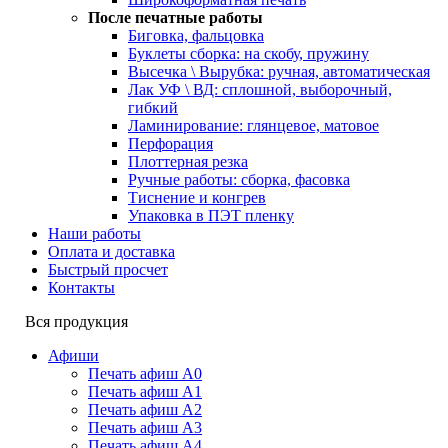
После печатные работы
Биговка, фальцовка
Буклеты сборка: на скобу, пружину
Высечка \ Вырубка: ручная, автоматическая
Лак УФ \ ВД: сплошной, выборочный,
гибкий
Ламинирование: глянцевое, матовое
Перфорация
Плоттерная резка
Ручные работы: сборка, фасовка
Тиснение и конгрев
Упаковка в ПЭТ пленку
Наши работы
Оплата и доставка
Быстрый просчет
Контакты
Вся продукция
Афиши
Печать афиш А0
Печать афиш А1
Печать афиш А2
Печать афиш А3
Печать афиш А4