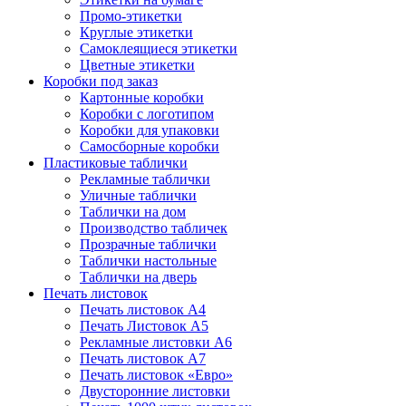
Промо-этикетки
Круглые этикетки
Самоклеящиеся этикетки
Цветные этикетки
Коробки под заказ
Картонные коробки
Коробки с логотипом
Коробки для упаковки
Самосборные коробки
Пластиковые таблички
Рекламные таблички
Уличные таблички
Таблички на дом
Производство табличек
Прозрачные таблички
Таблички настольные
Таблички на дверь
Печать листовок
Печать листовок А4
Печать Листовок А5
Рекламные листовки А6
Печать листовок А7
Печать листовок «Евро»
Двусторонние листовки