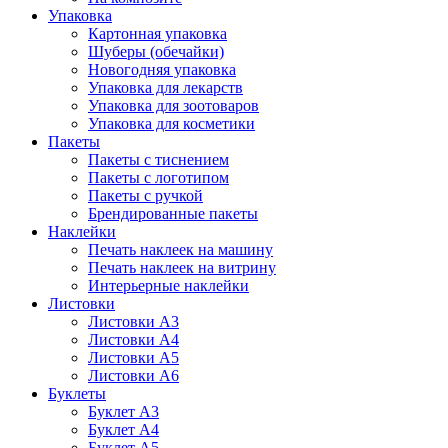
Упаковка
Картонная упаковка
Шуберы (обечайки)
Новогодняя упаковка
Упаковка для лекарств
Упаковка для зоотоваров
Упаковка для косметики
Пакеты
Пакеты с тиснением
Пакеты с логотипом
Пакеты с ручкой
Брендированные пакеты
Наклейки
Печать наклеек на машину
Печать наклеек на витрину
Интерьерные наклейки
Листовки
Листовки А3
Листовки А4
Листовки А5
Листовки А6
Буклеты
Буклет А3
Буклет А4
Буклет А5