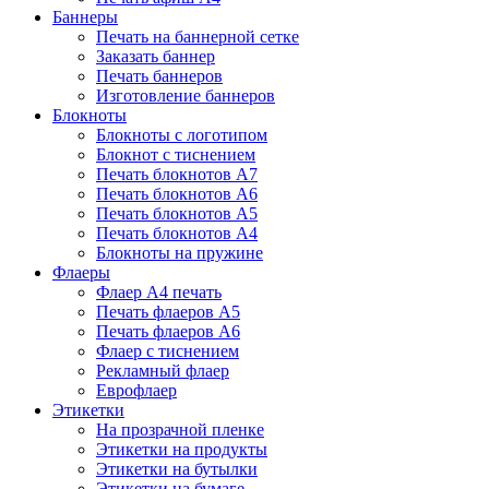
Баннеры
Печать на баннерной сетке
Заказать баннер
Печать баннеров
Изготовление баннеров
Блокноты
Блокноты с логотипом
Блокнот с тиснением
Печать блокнотов А7
Печать блокнотов А6
Печать блокнотов А5
Печать блокнотов А4
Блокноты на пружине
Флаеры
Флаер А4 печать
Печать флаеров А5
Печать флаеров А6
Флаер с тиснением
Рекламный флаер
Еврофлаер
Этикетки
На прозрачной пленке
Этикетки на продукты
Этикетки на бутылки
Этикетки на бумаге