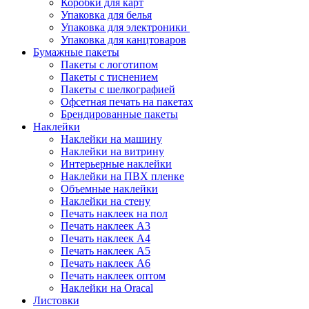
Коробки для карт
Упаковка для белья
Упаковка для электроники
Упаковка для канцтоваров
Бумажные пакеты
Пакеты с логотипом
Пакеты с тиснением
Пакеты с шелкографией
Офсетная печать на пакетах
Брендированные пакеты
Наклейки
Наклейки на машину
Наклейки на витрину
Интерьерные наклейки
Наклейки на ПВХ пленке
Объемные наклейки
Наклейки на стену
Печать наклеек на пол
Печать наклеек А3
Печать наклеек А4
Печать наклеек А5
Печать наклеек А6
Печать наклеек оптом
Наклейки на Oracal
Листовки