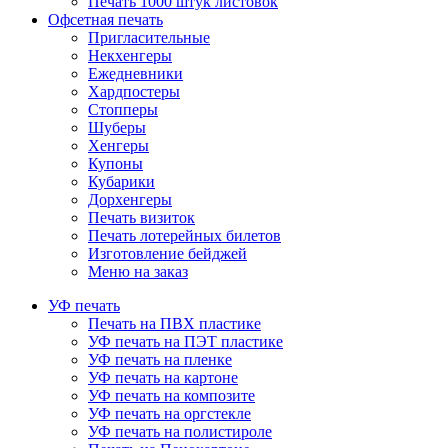
Печать 1000 штук листовок
Офсетная печать
Пригласительные
Некхенгеры
Ежедневники
Хардпостеры
Стопперы
Шуберы
Хенгеры
Купоны
Кубарики
Дорхенгеры
Печать визиток
Печать лотерейных билетов
Изготовление бейджей
Меню на заказ
УФ печать
Печать на ПВХ пластике
УФ печать на ПЭТ пластике
УФ печать на пленке
УФ печать на картоне
УФ печать на композите
УФ печать на оргстекле
УФ печать на полистироле