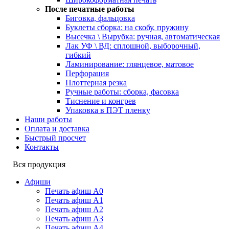
После печатные работы
Биговка, фальцовка
Буклеты сборка: на скобу, пружину
Высечка \ Вырубка: ручная, автоматическая
Лак УФ \ ВД: сплошной, выборочный,
гибкий
Ламинирование: глянцевое, матовое
Перфорация
Плоттерная резка
Ручные работы: сборка, фасовка
Тиснение и конгрев
Упаковка в ПЭТ пленку
Наши работы
Оплата и доставка
Быстрый просчет
Контакты
Вся продукция
Афиши
Печать афиш А0
Печать афиш А1
Печать афиш А2
Печать афиш А3
Печать афиш А4