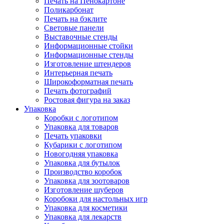
Печать на Пенокартоне
Поликарбонат
Печать на бэклите
Световые панели
Выставочные стенды
Информационные стойки
Информационные стенды
Изготовление штендеров
Интерьерная печать
Широкоформатная печать
Печать фотографий
Ростовая фигура на заказ
Упаковка
Коробки с логотипом
Упаковка для товаров
Печать упаковки
Кубарики с логотипом
Новогодняя упаковка
Упаковка для бутылок
Производство коробок
Упаковка для зоотоваров
Изготовление шуберов
Коробоки для настольных игр
Упаковка для косметики
Упаковка для лекарств