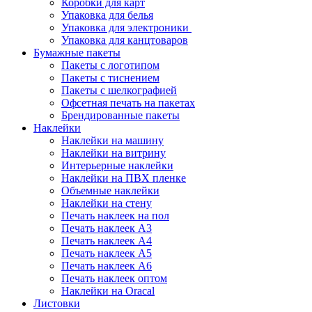
Коробки для карт
Упаковка для белья
Упаковка для электроники
Упаковка для канцтоваров
Бумажные пакеты
Пакеты с логотипом
Пакеты с тиснением
Пакеты с шелкографией
Офсетная печать на пакетах
Брендированные пакеты
Наклейки
Наклейки на машину
Наклейки на витрину
Интерьерные наклейки
Наклейки на ПВХ пленке
Объемные наклейки
Наклейки на стену
Печать наклеек на пол
Печать наклеек А3
Печать наклеек А4
Печать наклеек А5
Печать наклеек А6
Печать наклеек оптом
Наклейки на Oracal
Листовки