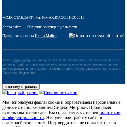
«СМК СТАНДАРТ» Рег. №MAK.RU.OC.01.CC0015
Карта сайта
Политика конфиденциальности
Продвижение сайта
Ирина Майер
© 2026
Типография
полного цикла компания "Полисервис". Все права защищены,
полное и (или) частичное копирование, воспроизведение, использование в любом
виде запрещены и преследуются в соответствии с действующим законодательством
Российской Федерации.
К началу страницы
Быстрый расчет
Перезвонить мне
Мы используем файлы сookie и обрабатываем персональные
данные с использованием Яндекс Метрики. Продолжая
использовать наш сайт, Вы соглашаетесь с нашей
политикой
конфиденциальности
. Это улучшает работу сайта и
взаимодействие с ним. Подтвердите ваше согласие, нажав