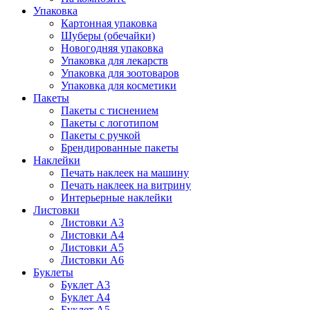
Упаковка
Картонная упаковка
Шуберы (обечайки)
Новогодняя упаковка
Упаковка для лекарств
Упаковка для зоотоваров
Упаковка для косметики
Пакеты
Пакеты с тиснением
Пакеты с логотипом
Пакеты с ручкой
Брендированные пакеты
Наклейки
Печать наклеек на машину
Печать наклеек на витрину
Интерьерные наклейки
Листовки
Листовки А3
Листовки А4
Листовки А5
Листовки А6
Буклеты
Буклет А3
Буклет А4
Буклет А5