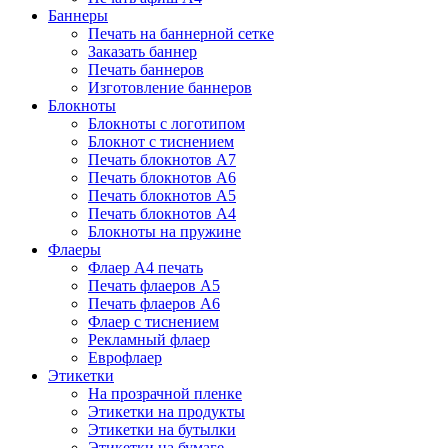
Баннеры
Печать на баннерной сетке
Заказать баннер
Печать баннеров
Изготовление баннеров
Блокноты
Блокноты с логотипом
Блокнот с тиснением
Печать блокнотов А7
Печать блокнотов А6
Печать блокнотов А5
Печать блокнотов А4
Блокноты на пружине
Флаеры
Флаер А4 печать
Печать флаеров А5
Печать флаеров А6
Флаер с тиснением
Рекламный флаер
Еврофлаер
Этикетки
На прозрачной пленке
Этикетки на продукты
Этикетки на бутылки
Этикетки на бумаге