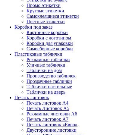
Промо-этикетки
Круглые этикетки
Самоклеящиеся этикетки
Цветные этикетки
Коробки под заказ
Картонные коробки
Коробки с логотипом
Коробки для упаковки
Самосборные коробки
Пластиковые таблички
Рекламные таблички
Уличные таблички
Таблички на дом
Производство табличек
Прозрачные таблички
Таблички настольные
Таблички на дверь
Печать листовок
Печать листовок А4
Печать Листовок А5
Рекламные листовки А6
Печать листовок А7
Печать листовок «Евро»
Двусторонние листовки