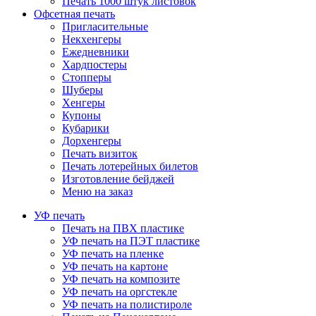
Печать 1000 штук листовок
Офсетная печать
Пригласительные
Некхенгеры
Ежедневники
Хардпостеры
Стопперы
Шуберы
Хенгеры
Купоны
Кубарики
Дорхенгеры
Печать визиток
Печать лотерейных билетов
Изготовление бейджей
Меню на заказ
УФ печать
Печать на ПВХ пластике
УФ печать на ПЭТ пластике
УФ печать на пленке
УФ печать на картоне
УФ печать на композите
УФ печать на оргстекле
УФ печать на полистироле