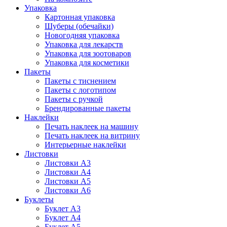
Упаковка
Картонная упаковка
Шуберы (обечайки)
Новогодняя упаковка
Упаковка для лекарств
Упаковка для зоотоваров
Упаковка для косметики
Пакеты
Пакеты с тиснением
Пакеты с логотипом
Пакеты с ручкой
Брендированные пакеты
Наклейки
Печать наклеек на машину
Печать наклеек на витрину
Интерьерные наклейки
Листовки
Листовки А3
Листовки А4
Листовки А5
Листовки А6
Буклеты
Буклет А3
Буклет А4
Буклет А5