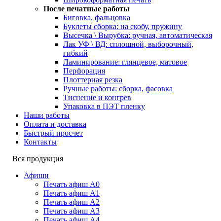
После печатные работы
Биговка, фальцовка
Буклеты сборка: на скобу, пружину
Высечка \ Вырубка: ручная, автоматическая
Лак УФ \ ВД: сплошной, выборочный,
гибкий
Ламинирование: глянцевое, матовое
Перфорация
Плоттерная резка
Ручные работы: сборка, фасовка
Тиснение и конгрев
Упаковка в ПЭТ пленку
Наши работы
Оплата и доставка
Быстрый просчет
Контакты
Вся продукция
Афиши
Печать афиш А0
Печать афиш А1
Печать афиш А2
Печать афиш А3
Печать афиш А4