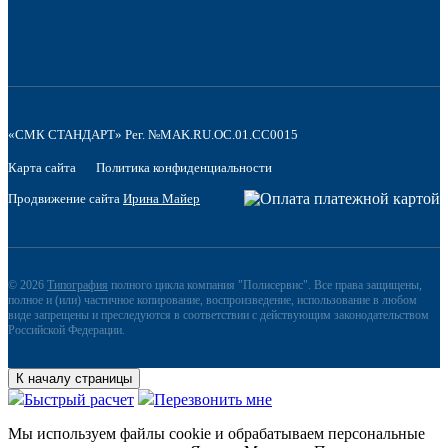
«СМК СТАНДАРТ» Рег. №MAK.RU.OC.01.CC0015
Карта сайта
Политика конфиденциальности
Продвижение сайта
Ирина Майер
© 2026
Типография
полного цикла компания "Полисервис". Все права защищены,
полное и (или) частичное копирование, воспроизведение, использование в любом
виде запрещены и преследуются в соответствии с действующим законодательством
Российской Федерации.
К началу страницы
Быстрый расчет
Перезвонить мне
Мы используем файлы сookie и обрабатываем персональные