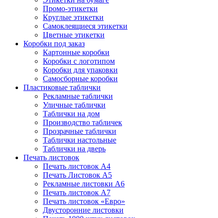
Промо-этикетки
Круглые этикетки
Самоклеящиеся этикетки
Цветные этикетки
Коробки под заказ
Картонные коробки
Коробки с логотипом
Коробки для упаковки
Самосборные коробки
Пластиковые таблички
Рекламные таблички
Уличные таблички
Таблички на дом
Производство табличек
Прозрачные таблички
Таблички настольные
Таблички на дверь
Печать листовок
Печать листовок А4
Печать Листовок А5
Рекламные листовки А6
Печать листовок А7
Печать листовок «Евро»
Двусторонние листовки