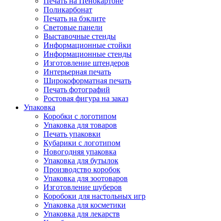
Печать на Пенокартоне
Поликарбонат
Печать на бэклите
Световые панели
Выставочные стенды
Информационные стойки
Информационные стенды
Изготовление штендеров
Интерьерная печать
Широкоформатная печать
Печать фотографий
Ростовая фигура на заказ
Упаковка
Коробки с логотипом
Упаковка для товаров
Печать упаковки
Кубарики с логотипом
Новогодняя упаковка
Упаковка для бутылок
Производство коробок
Упаковка для зоотоваров
Изготовление шуберов
Коробоки для настольных игр
Упаковка для косметики
Упаковка для лекарств