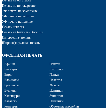
Печать на оргстекле
Печать на пенокартоне
УФ печать на композите
УФ печать на картоне
УФ печать на пленке
Печать наклеек
Печать на бэклите (BackLit)
Интерьерная печать
Широкоформатная печать
ОФСЕТНАЯ ПЕЧАТЬ
Афиши
Пакеты
Баннеры
Листовки
Бирки
Папки
Блокноты
Плакаты
Брошюры
Флаера
Буклеты
Ценники
Календари
Этикетки
Каталоги
Наклейки
Конверты
Объемные наклейки