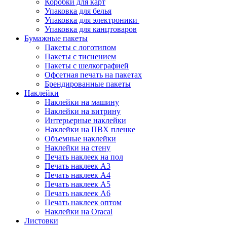
Коробки для карт
Упаковка для белья
Упаковка для электроники
Упаковка для канцтоваров
Бумажные пакеты
Пакеты с логотипом
Пакеты с тиснением
Пакеты с шелкографией
Офсетная печать на пакетах
Брендированные пакеты
Наклейки
Наклейки на машину
Наклейки на витрину
Интерьерные наклейки
Наклейки на ПВХ пленке
Объемные наклейки
Наклейки на стену
Печать наклеек на пол
Печать наклеек А3
Печать наклеек А4
Печать наклеек А5
Печать наклеек А6
Печать наклеек оптом
Наклейки на Oracal
Листовки