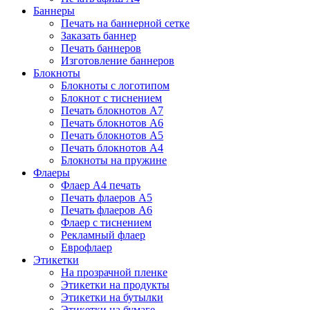
Баннеры
Печать на баннерной сетке
Заказать баннер
Печать баннеров
Изготовление баннеров
Блокноты
Блокноты с логотипом
Блокнот с тиснением
Печать блокнотов А7
Печать блокнотов А6
Печать блокнотов А5
Печать блокнотов А4
Блокноты на пружине
Флаеры
Флаер А4 печать
Печать флаеров А5
Печать флаеров А6
Флаер с тиснением
Рекламный флаер
Еврофлаер
Этикетки
На прозрачной пленке
Этикетки на продукты
Этикетки на бутылки
Этикетки на бумаге