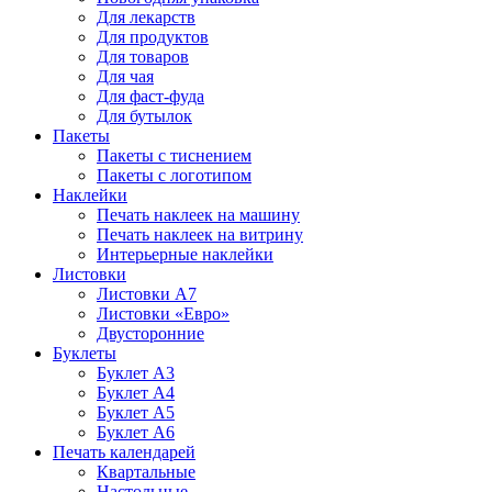
Для лекарств
Для продуктов
Для товаров
Для чая
Для фаст-фуда
Для бутылок
Пакеты
Пакеты с тиснением
Пакеты с логотипом
Наклейки
Печать наклеек на машину
Печать наклеек на витрину
Интерьерные наклейки
Листовки
Листовки А7
Листовки «Евро»
Двусторонние
Буклеты
Буклет А3
Буклет А4
Буклет А5
Буклет А6
Печать календарей
Квартальные
Настольные