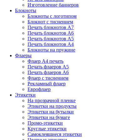
Изготовление баннеров
Блокноты
Блокноты с логотипом
Блокнот с тиснением
Печать блокнотов А7
Печать блокнотов А6
Печать блокнотов А5
Печать блокнотов А4
Блокноты на пружине
Флаеры
Флаер А4 печать
Печать флаеров А5
Печать флаеров А6
Флаер с тиснением
Рекламный флаер
Еврофлаер
Этикетки
На прозрачной пленке
Этикетки на продукты
Этикетки на бутылки
Этикетки на бумаге
Промо-этикетки
Круглые этикетки
Самоклеящиеся этикетки
Цветные этикетки