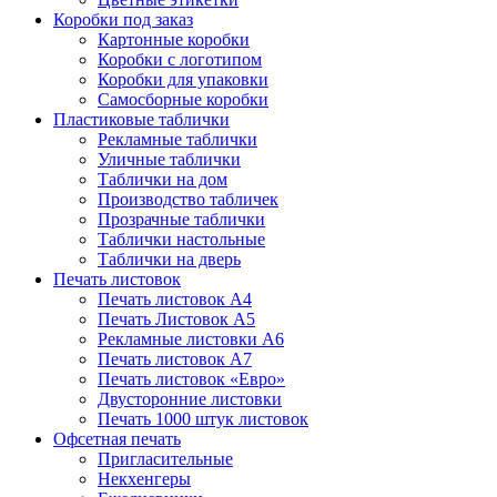
Коробки под заказ
Картонные коробки
Коробки с логотипом
Коробки для упаковки
Самосборные коробки
Пластиковые таблички
Рекламные таблички
Уличные таблички
Таблички на дом
Производство табличек
Прозрачные таблички
Таблички настольные
Таблички на дверь
Печать листовок
Печать листовок А4
Печать Листовок А5
Рекламные листовки А6
Печать листовок А7
Печать листовок «Евро»
Двусторонние листовки
Печать 1000 штук листовок
Офсетная печать
Пригласительные
Некхенгеры