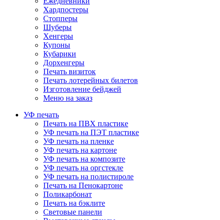
Ежедневники
Хардпостеры
Стопперы
Шуберы
Хенгеры
Купоны
Кубарики
Дорхенгеры
Печать визиток
Печать лотерейных билетов
Изготовление бейджей
Меню на заказ
УФ печать
Печать на ПВХ пластике
УФ печать на ПЭТ пластике
УФ печать на пленке
УФ печать на картоне
УФ печать на композите
УФ печать на оргстекле
УФ печать на полистироле
Печать на Пенокартоне
Поликарбонат
Печать на бэклите
Световые панели