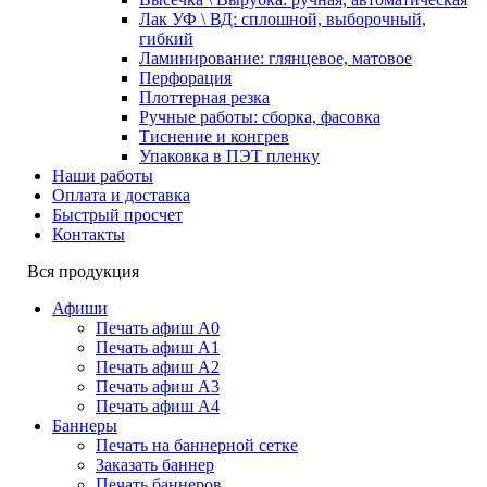
Лак УФ \ ВД: сплошной, выборочный,
гибкий
Ламинирование: глянцевое, матовое
Перфорация
Плоттерная резка
Ручные работы: сборка, фасовка
Тиснение и конгрев
Упаковка в ПЭТ пленку
Наши работы
Оплата и доставка
Быстрый просчет
Контакты
Вся продукция
Афиши
Печать афиш А0
Печать афиш А1
Печать афиш А2
Печать афиш А3
Печать афиш А4
Баннеры
Печать на баннерной сетке
Заказать баннер
Печать баннеров