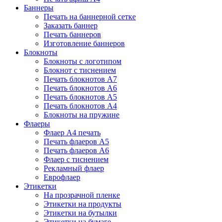
Баннеры
Печать на баннерной сетке
Заказать баннер
Печать баннеров
Изготовление баннеров
Блокноты
Блокноты с логотипом
Блокнот с тиснением
Печать блокнотов А7
Печать блокнотов А6
Печать блокнотов А5
Печать блокнотов А4
Блокноты на пружине
Флаеры
Флаер А4 печать
Печать флаеров А5
Печать флаеров А6
Флаер с тиснением
Рекламный флаер
Еврофлаер
Этикетки
На прозрачной пленке
Этикетки на продукты
Этикетки на бутылки
Этикетки на бумаге