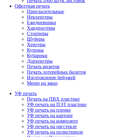
Печать 1000 штук листовок
Офсетная печать
Пригласительные
Некхенгеры
Ежедневники
Хардпостеры
Стопперы
Шуберы
Хенгеры
Купоны
Кубарики
Дорхенгеры
Печать визиток
Печать лотерейных билетов
Изготовление бейджей
Меню на заказ
УФ печать
Печать на ПВХ пластике
УФ печать на ПЭТ пластике
УФ печать на пленке
УФ печать на картоне
УФ печать на композите
УФ печать на оргстекле
УФ печать на полистироле