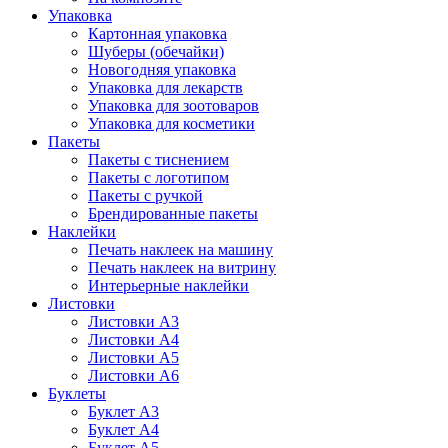
Упаковка
Картонная упаковка
Шуберы (обечайки)
Новогодняя упаковка
Упаковка для лекарств
Упаковка для зоотоваров
Упаковка для косметики
Пакеты
Пакеты с тиснением
Пакеты с логотипом
Пакеты с ручкой
Брендированные пакеты
Наклейки
Печать наклеек на машину
Печать наклеек на витрину
Интерьерные наклейки
Листовки
Листовки А3
Листовки А4
Листовки А5
Листовки А6
Буклеты
Буклет А3
Буклет А4
Буклет А5