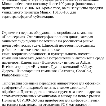
Mimaki, обеспечив поставку более 100 ультрафиолетовых
принтеров UJV100-160. Кроме того, были запущены продажи
уникального принтера Mimaki TS100-160 для
термотрансферной сублимации.
Одними из первых оборудование опробовала компания
«Полисервис». Это типография полного цикла, которая
занимает лидирующее положение на российском рынке
полиграфических услуг. Широкий перечень проводимых
работ, их высокое качество, а также
клиентоориентированность и пунктуальность помогли
компании завоевать доверие потребителей и авторитет в среде
партнеров. Клиентами «Полисервис» являются Adidas,
Reebok, аэропорт «Внуково», Группа компаний «Абрау-
Дюрсо», Пивоваренная компания «Балтика», CocaCola,
PhilipMorris и др.
Типография оснащена передовой аппаратурой для офсетной,
трафаретной и цифровой печати, а также финишной
обработки. Производство оптимизируется за счет внедрения
автоматизированных механизмов и выхода на новые рынки.
Принтер UJV100-160 был приобретен для цифровой печати
на тонких пластиках, изготовления POS-материалов и