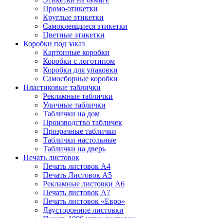
Промо-этикетки
Круглые этикетки
Самоклеящиеся этикетки
Цветные этикетки
Коробки под заказ
Картонные коробки
Коробки с логотипом
Коробки для упаковки
Самосборные коробки
Пластиковые таблички
Рекламные таблички
Уличные таблички
Таблички на дом
Производство табличек
Прозрачные таблички
Таблички настольные
Таблички на дверь
Печать листовок
Печать листовок А4
Печать Листовок А5
Рекламные листовки А6
Печать листовок А7
Печать листовок «Евро»
Двусторонние листовки