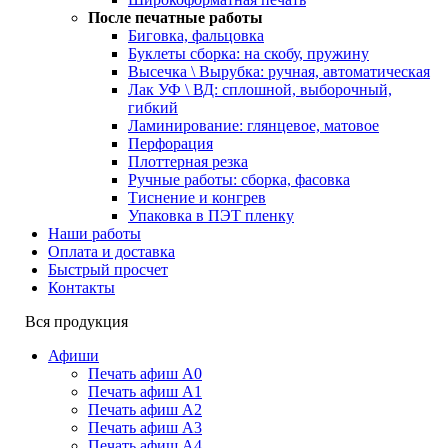
После печатные работы
Биговка, фальцовка
Буклеты сборка: на скобу, пружину
Высечка \ Вырубка: ручная, автоматическая
Лак УФ \ ВД: сплошной, выборочный,
гибкий
Ламинирование: глянцевое, матовое
Перфорация
Плоттерная резка
Ручные работы: сборка, фасовка
Тиснение и конгрев
Упаковка в ПЭТ пленку
Наши работы
Оплата и доставка
Быстрый просчет
Контакты
Вся продукция
Афиши
Печать афиш А0
Печать афиш А1
Печать афиш А2
Печать афиш А3
Печать афиш А4