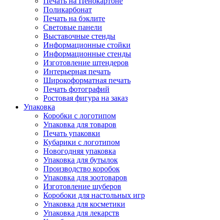
Печать на Пенокартоне
Поликарбонат
Печать на бэклите
Световые панели
Выставочные стенды
Информационные стойки
Информационные стенды
Изготовление штендеров
Интерьерная печать
Широкоформатная печать
Печать фотографий
Ростовая фигура на заказ
Упаковка
Коробки с логотипом
Упаковка для товаров
Печать упаковки
Кубарики с логотипом
Новогодняя упаковка
Упаковка для бутылок
Производство коробок
Упаковка для зоотоваров
Изготовление шуберов
Коробоки для настольных игр
Упаковка для косметики
Упаковка для лекарств