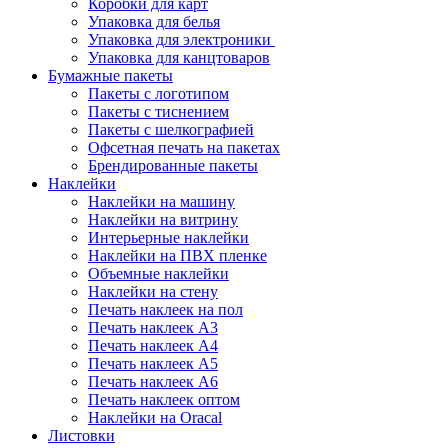
Коробки для карт
Упаковка для белья
Упаковка для электроники
Упаковка для канцтоваров
Бумажные пакеты
Пакеты с логотипом
Пакеты с тиснением
Пакеты с шелкографией
Офсетная печать на пакетах
Брендированные пакеты
Наклейки
Наклейки на машину
Наклейки на витрину
Интерьерные наклейки
Наклейки на ПВХ пленке
Объемные наклейки
Наклейки на стену
Печать наклеек на пол
Печать наклеек А3
Печать наклеек А4
Печать наклеек А5
Печать наклеек А6
Печать наклеек оптом
Наклейки на Oracal
Листовки