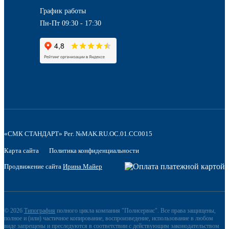
График работы
Пн-Пт 09:30 - 17:30
«СМК СТАНДАРТ» Рег. №MAK.RU.OC.01.CC0015
Карта сайта
Политика конфиденциальности
Продвижение сайта
Ирина Майер
© 2026
Типография
полного цикла компания "Полисервис". Все права защищены,
полное и (или) частичное копирование, воспроизведение, использование в любом
виде запрещены и преследуются в соответствии с действующим законодательством