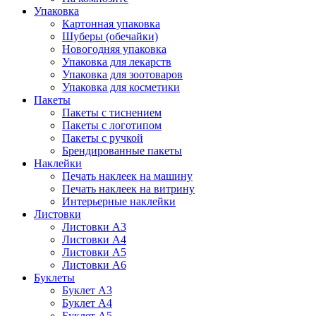
Упаковка
Картонная упаковка
Шуберы (обечайки)
Новогодняя упаковка
Упаковка для лекарств
Упаковка для зоотоваров
Упаковка для косметики
Пакеты
Пакеты с тиснением
Пакеты с логотипом
Пакеты с ручкой
Брендированные пакеты
Наклейки
Печать наклеек на машину
Печать наклеек на витрину
Интерьерные наклейки
Листовки
Листовки А3
Листовки А4
Листовки А5
Листовки А6
Буклеты
Буклет А3
Буклет А4
Буклет А5