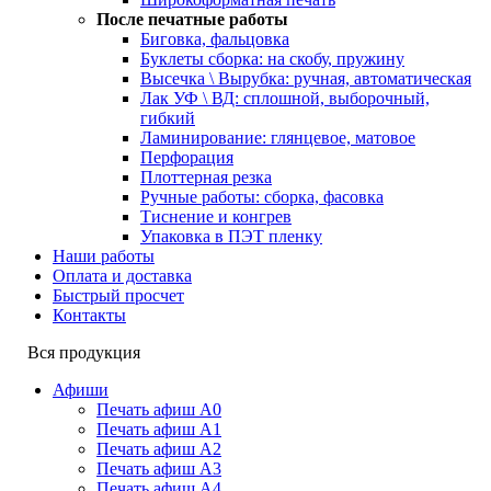
После печатные работы
Биговка, фальцовка
Буклеты сборка: на скобу, пружину
Высечка \ Вырубка: ручная, автоматическая
Лак УФ \ ВД: сплошной, выборочный,
гибкий
Ламинирование: глянцевое, матовое
Перфорация
Плоттерная резка
Ручные работы: сборка, фасовка
Тиснение и конгрев
Упаковка в ПЭТ пленку
Наши работы
Оплата и доставка
Быстрый просчет
Контакты
Вся продукция
Афиши
Печать афиш А0
Печать афиш А1
Печать афиш А2
Печать афиш А3
Печать афиш А4