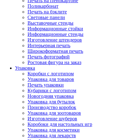
Печать на Пенокартоне
Поликарбонат
Печать на бэклите
Световые панели
Выставочные стенды
Информационные стойки
Информационные стенды
Изготовление штендеров
Интерьерная печать
Широкоформатная печать
Печать фотографий
Ростовая фигура на заказ
Упаковка
Коробки с логотипом
Упаковка для товаров
Печать упаковки
Кубарики с логотипом
Новогодняя упаковка
Упаковка для бутылок
Производство коробок
Упаковка для зоотоваров
Изготовление шуберов
Коробоки для настольных игр
Упаковка для косметики
Упаковка для лекарств