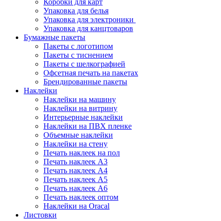
Коробки для карт
Упаковка для белья
Упаковка для электроники
Упаковка для канцтоваров
Бумажные пакеты
Пакеты с логотипом
Пакеты с тиснением
Пакеты с шелкографией
Офсетная печать на пакетах
Брендированные пакеты
Наклейки
Наклейки на машину
Наклейки на витрину
Интерьерные наклейки
Наклейки на ПВХ пленке
Объемные наклейки
Наклейки на стену
Печать наклеек на пол
Печать наклеек А3
Печать наклеек А4
Печать наклеек А5
Печать наклеек А6
Печать наклеек оптом
Наклейки на Oracal
Листовки