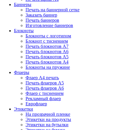
Баннеры
Печать на баннерной сетке
Заказать баннер
Печать баннеров
Изготовление баннеров
Блокноты
Блокноты с логотипом
Блокнот с тиснением
Печать блокнотов А7
Печать блокнотов А6
Печать блокнотов А5
Печать блокнотов А4
Блокноты на пружине
Флаеры
Флаер А4 печать
Печать флаеров А5
Печать флаеров А6
Флаер с тиснением
Рекламный флаер
Еврофлаер
Этикетки
На прозрачной пленке
Этикетки на продукты
Этикетки на бутылки
Этикетки на бумаге