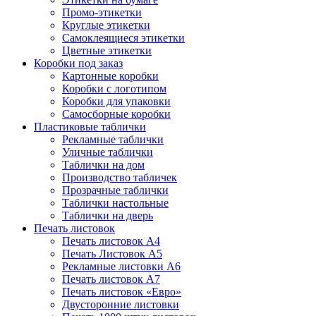
Промо-этикетки
Круглые этикетки
Самоклеящиеся этикетки
Цветные этикетки
Коробки под заказ
Картонные коробки
Коробки с логотипом
Коробки для упаковки
Самосборные коробки
Пластиковые таблички
Рекламные таблички
Уличные таблички
Таблички на дом
Производство табличек
Прозрачные таблички
Таблички настольные
Таблички на дверь
Печать листовок
Печать листовок А4
Печать Листовок А5
Рекламные листовки А6
Печать листовок А7
Печать листовок «Евро»
Двусторонние листовки