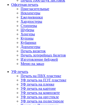
Печать 1000 штук листовок
Офсетная печать
Пригласительные
Некхенгеры
Ежедневники
Хардпостеры
Стопперы
Шуберы
Хенгеры
Купоны
Кубарики
Дорхенгеры
Печать визиток
Печать лотерейных билетов
Изготовление бейджей
Меню на заказ
УФ печать
Печать на ПВХ пластике
УФ печать на ПЭТ пластике
УФ печать на пленке
УФ печать на картоне
УФ печать на композите
УФ печать на оргстекле
УФ печать на полистироле