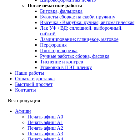
После печатные работы
Биговка, фальцовка
Буклеты сборка: на скобу, пружину
Высечка \ Вырубка: ручная, автоматическая
Лак УФ \ ВД: сплошной, выборочный,
гибкий
Ламинирование: глянцевое, матовое
Перфорация
Плоттерная резка
Ручные работы: сборка, фасовка
Тиснение и конгрев
Упаковка в ПЭТ пленку
Наши работы
Оплата и доставка
Быстрый просчет
Контакты
Вся продукция
Афиши
Печать афиш А0
Печать афиш А1
Печать афиш А2
Печать афиш А3
Печать афиш А4