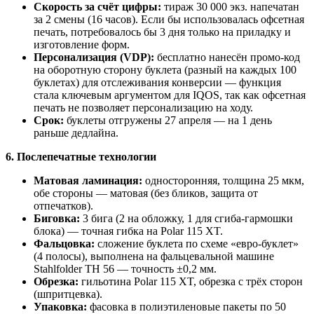
Скорость за счёт цифры:
тираж 30 000 экз. напечатан
за 2 смены (16 часов). Если бы использовалась офсетная
печать, потребовалось бы 3 дня только на приладку и
изготовление форм.
Персонализация (VDP):
бесплатно нанесён промо-код
на оборотную сторону буклета (разный на каждых 100
буклетах) для отслеживания конверсии — функция
стала ключевым аргументом для IQOS, так как офсетная
печать не позволяет персонализацию на ходу.
Срок:
буклеты отгружены 27 апреля — на 1 день
раньше дедлайна.
6. Послепечатные технологии
Матовая ламинация:
односторонняя, толщина 25 мкм,
обе стороны — матовая (без бликов, защита от
отпечатков).
Биговка:
3 бига (2 на обложку, 1 для сгиба-гармошки
блока) — точная гибка на Polar 115 XT.
Фальцовка:
сложение буклета по схеме «евро-буклет»
(4 полосы), выполнена на фальцевальной машине
Stahlfolder TH 56 — точность ±0,2 мм.
Обрезка:
гильотина Polar 115 XT, обрезка с трёх сторон
(шпритцевка).
Упаковка:
фасовка в полиэтиленовые пакеты по 50