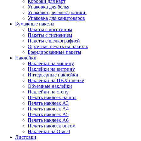
Коробки для карт
Упаковка для белья
Упаковка для электроники
Упаковка для канцтоваров
Бумажные пакеты
Пакеты с логотипом
Пакеты с тиснением
Пакеты с шелкографией
Офсетная печать на пакетах
Брендированные пакеты
Наклейки
Наклейки на машину
Наклейки на витрину
Интерьерные наклейки
Наклейки на ПВХ пленке
Объемные наклейки
Наклейки на стену
Печать наклеек на пол
Печать наклеек А3
Печать наклеек А4
Печать наклеек А5
Печать наклеек А6
Печать наклеек оптом
Наклейки на Oracal
Листовки