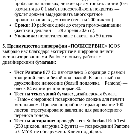
пробелов на плашках, чёткие края у тонких линий (без
размытия до 0,1 мм), износостойкость покрытия —
буклет должен выдерживать многократное
пролистывание в демозоне (тест на 200 циклов).
Сроки:
10 рабочих дней до старта промо-кампании
(жёсткий дедлайн — 28 апреля 2026 г.).
Упаковка:
полиэтиленовые пакеты по 50 штук.
5. Преимущества типографии «ПОЛИСЕРВИС»
IQOS
выбрало нас благодаря экспертизе в цифровой печати
металлизированными Pantone и опыту работы с
дизайнерскими бумагами:
Тест Pantone 877 C:
изготовлено 5 образцов с разной
толщиной слоя и белой подложкой. Клиент выбрал
двухслойное нанесение (белый подложка + Pantone) —
блеск 84 единицы при норме 80.
Тест на текстурной бумаге:
дизайнерская бумага
«Tanto» с неровной поверхностью сложна для печати
металликом. Проведено пробное тиражирование 100
листов, отрегулировано давление для равномерного
переноса тонера.
Тест на истирание:
проведён тест Sutherland Rub Test
(250 циклов, нагрузка 2 фунта) — повреждений Pantone
и CMYK не обнаружено. Клиент одобрил.