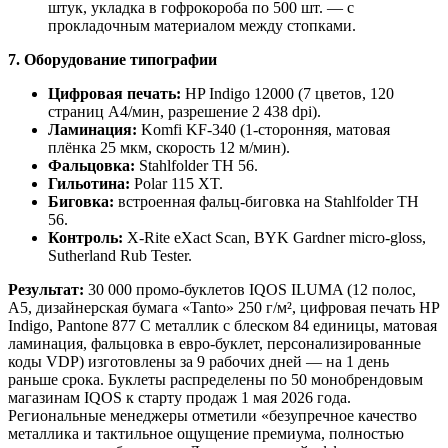
штук, укладка в гофрокороба по 500 шт. — с
прокладочным материалом между стопками.
7. Оборудование типографии
Цифровая печать:
HP Indigo 12000 (7 цветов, 120
страниц А4/мин, разрешение 2 438 dpi).
Ламинация:
Komfi KF-340 (1-сторонняя, матовая
плёнка 25 мкм, скорость 12 м/мин).
Фальцовка:
Stahlfolder TH 56.
Гильотина:
Polar 115 XT.
Биговка:
встроенная фальц-биговка на Stahlfolder TH
56.
Контроль:
X-Rite eXact Scan, BYK Gardner micro-gloss,
Sutherland Rub Tester.
Результат:
30 000 промо-буклетов IQOS ILUMA (12 полос,
А5, дизайнерская бумага «Tanto» 250 г/м², цифровая печать HP
Indigo, Pantone 877 C металлик с блеском 84 единицы, матовая
ламинация, фальцовка в евро-буклет, персонализированные
коды VDP) изготовлены за 9 рабочих дней — на 1 день
раньше срока. Буклеты распределены по 50 монобрендовым
магазинам IQOS к старту продаж 1 мая 2026 года.
Региональные менеджеры отметили «безупречное качество
металлика и тактильное ощущение премиума, полностью