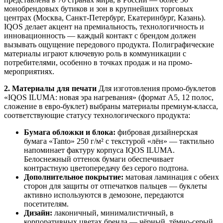
монобрендовых бутиков и зон в крупнейших торговых
центрах (Москва, Санкт-Петербург, Екатеринбург, Казань).
IQOS делает акцент на премиальность, технологичность и
инновационность — каждый контакт с брендом должен
вызывать ощущение передового продукта. Полиграфические
материалы играют ключевую роль в коммуникации с
потребителями, особенно в точках продаж и на промо-
мероприятиях.
2. Материалы для печати
Для изготовления промо-буклетов
«IQOS ILUMA: новая эра нагревания» (формат А5, 12 полос,
сложение в евро-буклет) выбраны материалы премиум-класса,
соответствующие статусу технологического продукта:
Бумага обложки и блока:
фибровая дизайнерская
бумага «Tanto» 250 г/м² с текстурой «лён» — тактильно
напоминает фактуру корпуса IQOS ILUMA.
Белоснежный оттенок бумаги обеспечивает
контрастную цветопередачу без серого подтона.
Дополнительное покрытие:
матовая ламинация с обеих
сторон для защиты от отпечатков пальцев — буклеты
активно используются в демозоне, передаются
посетителям.
Дизайн:
лаконичный, минималистичный, в
корпоративных цветах бренда — чёрный, тёмно-серый,