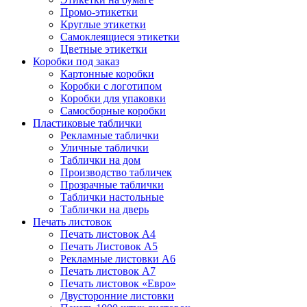
Промо-этикетки
Круглые этикетки
Самоклеящиеся этикетки
Цветные этикетки
Коробки под заказ
Картонные коробки
Коробки с логотипом
Коробки для упаковки
Самосборные коробки
Пластиковые таблички
Рекламные таблички
Уличные таблички
Таблички на дом
Производство табличек
Прозрачные таблички
Таблички настольные
Таблички на дверь
Печать листовок
Печать листовок А4
Печать Листовок А5
Рекламные листовки А6
Печать листовок А7
Печать листовок «Евро»
Двусторонние листовки