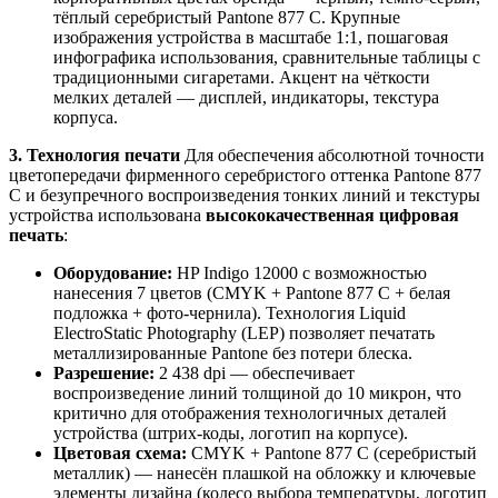
тёплый серебристый Pantone 877 C. Крупные
изображения устройства в масштабе 1:1, пошаговая
инфографика использования, сравнительные таблицы с
традиционными сигаретами. Акцент на чёткости
мелких деталей — дисплей, индикаторы, текстура
корпуса.
3. Технология печати
Для обеспечения абсолютной точности
цветопередачи фирменного серебристого оттенка Pantone 877
C и безупречного воспроизведения тонких линий и текстуры
устройства использована
высококачественная цифровая
печать
:
Оборудование:
HP Indigo 12000 с возможностью
нанесения 7 цветов (CMYK + Pantone 877 C + белая
подложка + фото-чернила). Технология Liquid
ElectroStatic Photography (LEP) позволяет печатать
металлизированные Pantone без потери блеска.
Разрешение:
2 438 dpi — обеспечивает
воспроизведение линий толщиной до 10 микрон, что
критично для отображения технологичных деталей
устройства (штрих-коды, логотип на корпусе).
Цветовая схема:
CMYK + Pantone 877 C (серебристый
металлик) — нанесён плашкой на обложку и ключевые
элементы дизайна (колесо выбора температуры, логотип