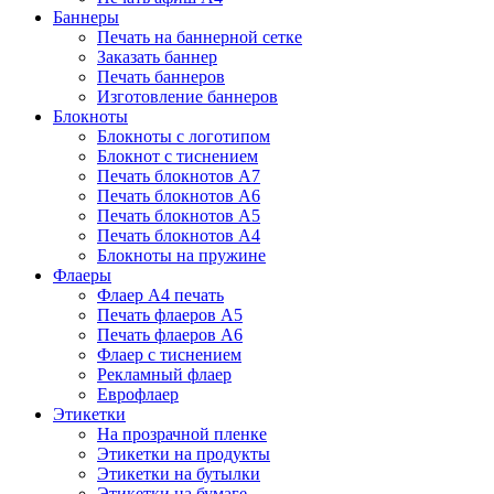
Баннеры
Печать на баннерной сетке
Заказать баннер
Печать баннеров
Изготовление баннеров
Блокноты
Блокноты с логотипом
Блокнот с тиснением
Печать блокнотов А7
Печать блокнотов А6
Печать блокнотов А5
Печать блокнотов А4
Блокноты на пружине
Флаеры
Флаер А4 печать
Печать флаеров А5
Печать флаеров А6
Флаер с тиснением
Рекламный флаер
Еврофлаер
Этикетки
На прозрачной пленке
Этикетки на продукты
Этикетки на бутылки
Этикетки на бумаге