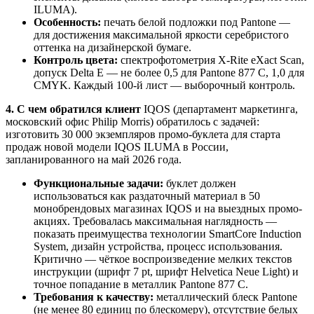
ILUMA).
Особенность:
печать белой подложки под Pantone —
для достижения максимальной яркости серебристого
оттенка на дизайнерской бумаге.
Контроль цвета:
спектрофотометрия X-Rite eXact Scan,
допуск Delta E — не более 0,5 для Pantone 877 C, 1,0 для
CMYK. Каждый 100-й лист — выборочный контроль.
4. С чем обратился клиент
IQOS (департамент маркетинга,
московский офис Philip Morris) обратилось с задачей:
изготовить 30 000 экземпляров промо-буклета для старта
продаж новой модели IQOS ILUMA в России,
запланированного на май 2026 года.
Функциональные задачи:
буклет должен
использоваться как раздаточный материал в 50
монобрендовых магазинах IQOS и на выездных промо-
акциях. Требовалась максимальная наглядность —
показать преимущества технологии SmartCore Induction
System, дизайн устройства, процесс использования.
Критично — чёткое воспроизведение мелких текстов
инструкции (шрифт 7 pt, шрифт Helvetica Neue Light) и
точное попадание в металлик Pantone 877 C.
Требования к качеству:
металлический блеск Pantone
(не менее 80 единиц по блескомеру), отсутствие белых