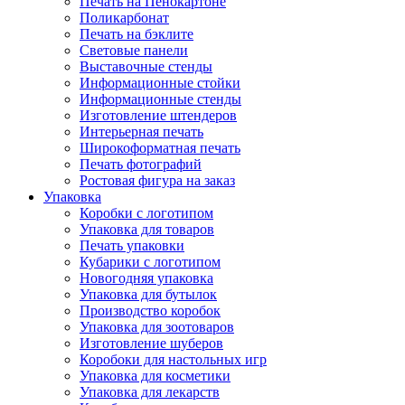
Печать на Пенокартоне
Поликарбонат
Печать на бэклите
Световые панели
Выставочные стенды
Информационные стойки
Информационные стенды
Изготовление штендеров
Интерьерная печать
Широкоформатная печать
Печать фотографий
Ростовая фигура на заказ
Упаковка
Коробки с логотипом
Упаковка для товаров
Печать упаковки
Кубарики с логотипом
Новогодняя упаковка
Упаковка для бутылок
Производство коробок
Упаковка для зоотоваров
Изготовление шуберов
Коробоки для настольных игр
Упаковка для косметики
Упаковка для лекарств