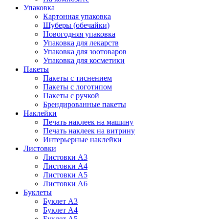
Упаковка
Картонная упаковка
Шуберы (обечайки)
Новогодняя упаковка
Упаковка для лекарств
Упаковка для зоотоваров
Упаковка для косметики
Пакеты
Пакеты с тиснением
Пакеты с логотипом
Пакеты с ручкой
Брендированные пакеты
Наклейки
Печать наклеек на машину
Печать наклеек на витрину
Интерьерные наклейки
Листовки
Листовки А3
Листовки А4
Листовки А5
Листовки А6
Буклеты
Буклет А3
Буклет А4
Буклет А5