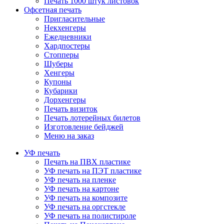
Печать 1000 штук листовок
Офсетная печать
Пригласительные
Некхенгеры
Ежедневники
Хардпостеры
Стопперы
Шуберы
Хенгеры
Купоны
Кубарики
Дорхенгеры
Печать визиток
Печать лотерейных билетов
Изготовление бейджей
Меню на заказ
УФ печать
Печать на ПВХ пластике
УФ печать на ПЭТ пластике
УФ печать на пленке
УФ печать на картоне
УФ печать на композите
УФ печать на оргстекле
УФ печать на полистироле