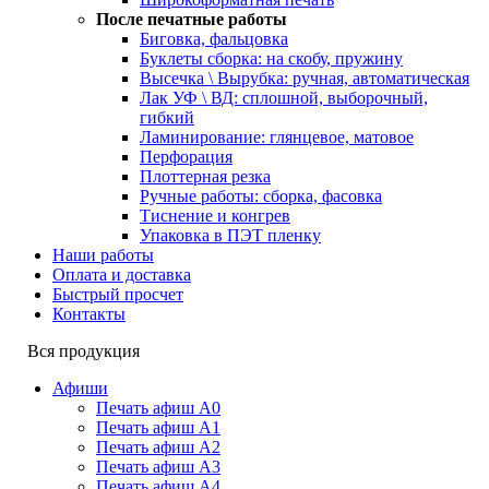
После печатные работы
Биговка, фальцовка
Буклеты сборка: на скобу, пружину
Высечка \ Вырубка: ручная, автоматическая
Лак УФ \ ВД: сплошной, выборочный,
гибкий
Ламинирование: глянцевое, матовое
Перфорация
Плоттерная резка
Ручные работы: сборка, фасовка
Тиснение и конгрев
Упаковка в ПЭТ пленку
Наши работы
Оплата и доставка
Быстрый просчет
Контакты
Вся продукция
Афиши
Печать афиш А0
Печать афиш А1
Печать афиш А2
Печать афиш А3
Печать афиш А4