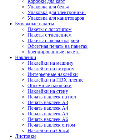
Коробки для карт
Упаковка для белья
Упаковка для электроники
Упаковка для канцтоваров
Бумажные пакеты
Пакеты с логотипом
Пакеты с тиснением
Пакеты с шелкографией
Офсетная печать на пакетах
Брендированные пакеты
Наклейки
Наклейки на машину
Наклейки на витрину
Интерьерные наклейки
Наклейки на ПВХ пленке
Объемные наклейки
Наклейки на стену
Печать наклеек на пол
Печать наклеек А3
Печать наклеек А4
Печать наклеек А5
Печать наклеек А6
Печать наклеек оптом
Наклейки на Oracal
Листовки