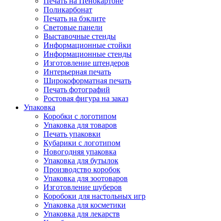
Печать на Пенокартоне
Поликарбонат
Печать на бэклите
Световые панели
Выставочные стенды
Информационные стойки
Информационные стенды
Изготовление штендеров
Интерьерная печать
Широкоформатная печать
Печать фотографий
Ростовая фигура на заказ
Упаковка
Коробки с логотипом
Упаковка для товаров
Печать упаковки
Кубарики с логотипом
Новогодняя упаковка
Упаковка для бутылок
Производство коробок
Упаковка для зоотоваров
Изготовление шуберов
Коробоки для настольных игр
Упаковка для косметики
Упаковка для лекарств