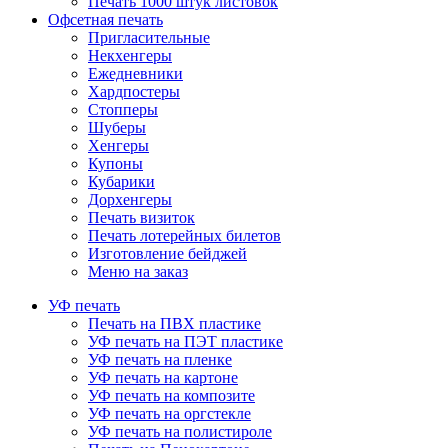
Печать 1000 штук листовок
Офсетная печать
Пригласительные
Некхенгеры
Ежедневники
Хардпостеры
Стопперы
Шуберы
Хенгеры
Купоны
Кубарики
Дорхенгеры
Печать визиток
Печать лотерейных билетов
Изготовление бейджей
Меню на заказ
УФ печать
Печать на ПВХ пластике
УФ печать на ПЭТ пластике
УФ печать на пленке
УФ печать на картоне
УФ печать на композите
УФ печать на оргстекле
УФ печать на полистироле