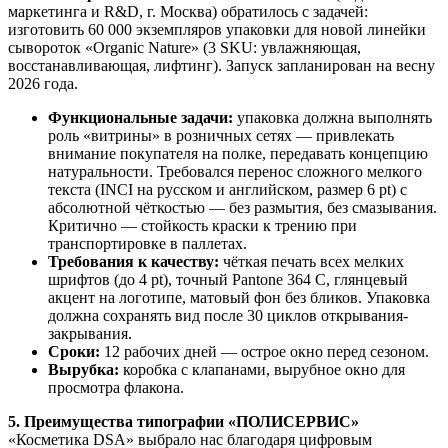
маркетинга и R&D, г. Москва) обратилось с задачей:
изготовить 60 000 экземпляров упаковки для новой линейки
сывороток «Organic Nature» (3 SKU: увлажняющая,
восстанавливающая, лифтинг). Запуск запланирован на весну
2026 года.
Функциональные задачи:
упаковка должна выполнять
роль «витрины» в розничных сетях — привлекать
внимание покупателя на полке, передавать концепцию
натуральности. Требовался перенос сложного мелкого
текста (INCI на русском и английском, размер 6 pt) с
абсолютной чёткостью — без размытия, без смазывания.
Критично — стойкость краски к трению при
транспортировке в паллетах.
Требования к качеству:
чёткая печать всех мелких
шрифтов (до 4 pt), точный Pantone 364 C, глянцевый
акцент на логотипе, матовый фон без бликов. Упаковка
должна сохранять вид после 30 циклов открывания-
закрывания.
Сроки:
12 рабочих дней — острое окно перед сезоном.
Вырубка:
коробка с клапанами, вырубное окно для
просмотра флакона.
5. Преимущества типографии «ПОЛИСЕРВИС»
«Косметика DSA» выбрало нас благодаря цифровым