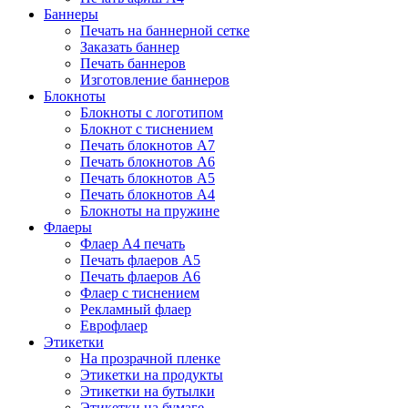
Баннеры
Печать на баннерной сетке
Заказать баннер
Печать баннеров
Изготовление баннеров
Блокноты
Блокноты с логотипом
Блокнот с тиснением
Печать блокнотов А7
Печать блокнотов А6
Печать блокнотов А5
Печать блокнотов А4
Блокноты на пружине
Флаеры
Флаер А4 печать
Печать флаеров А5
Печать флаеров А6
Флаер с тиснением
Рекламный флаер
Еврофлаер
Этикетки
На прозрачной пленке
Этикетки на продукты
Этикетки на бутылки
Этикетки на бумаге