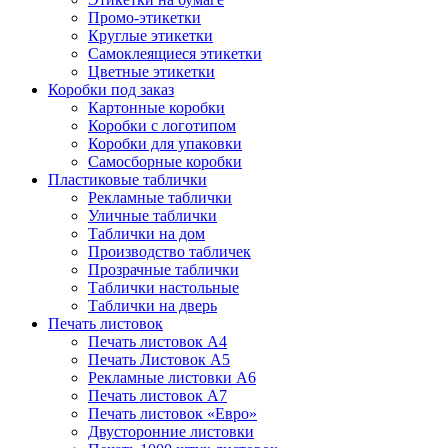
Промо-этикетки
Круглые этикетки
Самоклеящиеся этикетки
Цветные этикетки
Коробки под заказ
Картонные коробки
Коробки с логотипом
Коробки для упаковки
Самосборные коробки
Пластиковые таблички
Рекламные таблички
Уличные таблички
Таблички на дом
Производство табличек
Прозрачные таблички
Таблички настольные
Таблички на дверь
Печать листовок
Печать листовок А4
Печать Листовок А5
Рекламные листовки А6
Печать листовок А7
Печать листовок «Евро»
Двусторонние листовки