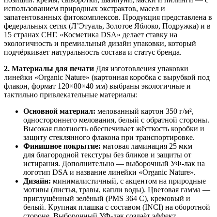
использованием природных экстрактов, масел и
запатентованных фитокомплексов. Продукция представлена в
федеральных сетях (Л’Этуаль, Золотое Яблоко, Подружка) и в
15 странах СНГ. «Косметика DSA» делает ставку на
экологичность и премиальный дизайн упаковки, который
подчёркивает натуральность состава и статус бренда.
2. Материалы для печати
Для изготовления упаковки
линейки «Organic Nature» (картонная коробка с вырубкой под
флакон, формат 120×80×40 мм) выбраны экологичные и
тактильно привлекательные материалы:
Основной материал:
мелованный картон 350 г/м²,
одностороннего мелования, белый с обратной стороны.
Высокая плотность обеспечивает жёсткость коробки и
защиту стеклянного флакона при транспортировке.
Финишное покрытие:
матовая ламинация 25 мкм —
для благородной текстуры без бликов и защиты от
истирания. Дополнительно — выборочный УФ-лак на
логотип DSA и название линейки «Organic Nature».
Дизайн:
минималистичный, с акцентом на природные
мотивы (листья, травы, капли воды). Цветовая гамма —
приглушённый зелёный (PMS 364 C), кремовый и
белый. Крупная плашка с составом (INCI) на оборотной
стороне. Выборочный УФ-лак создаёт эффект