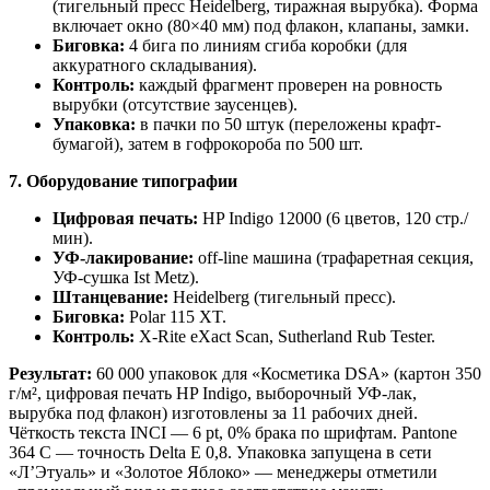
(тигельный пресс Heidelberg, тиражная вырубка). Форма
включает окно (80×40 мм) под флакон, клапаны, замки.
Биговка:
4 бига по линиям сгиба коробки (для
аккуратного складывания).
Контроль:
каждый фрагмент проверен на ровность
вырубки (отсутствие заусенцев).
Упаковка:
в пачки по 50 штук (переложены крафт-
бумагой), затем в гофрокороба по 500 шт.
7. Оборудование типографии
Цифровая печать:
HP Indigo 12000 (6 цветов, 120 стр./
мин).
УФ-лакирование:
off-line машина (трафаретная секция,
УФ-сушка Ist Metz).
Штанцевание:
Heidelberg (тигельный пресс).
Биговка:
Polar 115 XT.
Контроль:
X-Rite eXact Scan, Sutherland Rub Tester.
Результат:
60 000 упаковок для «Косметика DSA» (картон 350
г/м², цифровая печать HP Indigo, выборочный УФ-лак,
вырубка под флакон) изготовлены за 11 рабочих дней.
Чёткость текста INCI — 6 pt, 0% брака по шрифтам. Pantone
364 C — точность Delta E 0,8. Упаковка запущена в сети
«Л’Этуаль» и «Золотое Яблоко» — менеджеры отметили