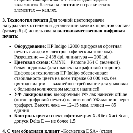
«влажного» блеска на логотипе и графических
элементах — каплях.
3. Технология печати
Для точной цветопередачи
натуральных оттенков и детализации мелких шрифтов состава
(размер 6 pt) использована
высококачественная цифровая
печать
:
Оборудование:
HP Indigo 12000 (цифровая офсетная
печать с жидким электрографическим тонером).
Разрешение — 2 438 dpi, линиатура — 200 lpi.
Цветовая схема:
CMYK + Pantone 364 C (зелёный) +
белая подложка (для плашек на крафтовой стороне).
Цифровая технология HP Indigo обеспечивает
стабильность цвета на всём тираже 60 000 экз. без
цветодевиации — важнейшее требование для упаковки
с большим количеством мелких надписей.
УФ-лакирование:
выборочный УФ-лак нанесён offline
(после цифровой печати) на листовой УФ-машине через
трафарет. Высота лака — 12–15 мкм, глянец — 85
единиц.
Контроль цвета:
спектрофотометрия X-Rite eXact Scan,
допуск Delta E — не более 1,5.
4. С чем обратился клиент
«Косметика DSA» (отдел