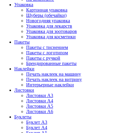
Упаковка
Картонная упаковка
Шуберы (обечайки)
Новогодняя упаковка
Упаковка для лекарств
Упаковка для зоотоваров
Упаковка для косметики
Пакеты
Пакеты с тиснением
Пакеты с логотипом
Пакеты с ручкой
Брендированные пакеты
Наклейки
Печать наклеек на машину
Печать наклеек на витрину
Интерьерные наклейки
Листовки
Листовки А3
Листовки А4
Листовки А5
Листовки А6
Буклеты
Буклет А3
Буклет А4
Буклет А5