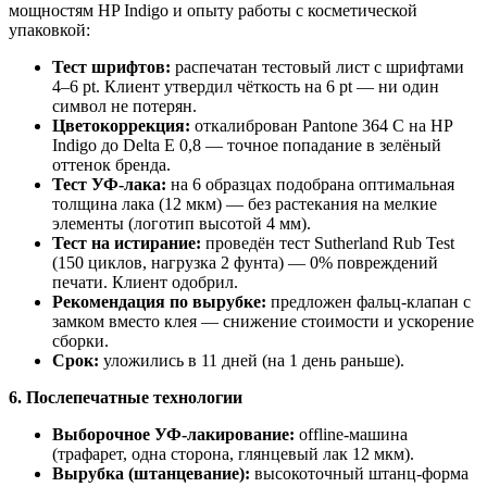
мощностям HP Indigo и опыту работы с косметической
упаковкой:
Тест шрифтов:
распечатан тестовый лист с шрифтами
4–6 pt. Клиент утвердил чёткость на 6 pt — ни один
символ не потерян.
Цветокоррекция:
откалиброван Pantone 364 C на HP
Indigo до Delta E 0,8 — точное попадание в зелёный
оттенок бренда.
Тест УФ-лака:
на 6 образцах подобрана оптимальная
толщина лака (12 мкм) — без растекания на мелкие
элементы (логотип высотой 4 мм).
Тест на истирание:
проведён тест Sutherland Rub Test
(150 циклов, нагрузка 2 фунта) — 0% повреждений
печати. Клиент одобрил.
Рекомендация по вырубке:
предложен фальц-клапан с
замком вместо клея — снижение стоимости и ускорение
сборки.
Срок:
уложились в 11 дней (на 1 день раньше).
6. Послепечатные технологии
Выборочное УФ-лакирование:
offline-машина
(трафарет, одна сторона, глянцевый лак 12 мкм).
Вырубка (штанцевание):
высокоточный штанц-форма