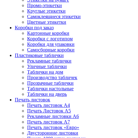
Промо-этикетки
Круглые этикетки
Самоклеящиеся этикетки
Цветные этикетки
Коробки под заказ
Картонные коробки
Коробки с логотипом
Коробки для упаковки
Самосборные коробки
Пластиковые таблички
Рекламные таблички
Уличные таблички
Таблички на дом
Производство табличек
Прозрачные таблички
Таблички настольные
Таблички на дверь
Печать листовок
Печать листовок А4
Печать Листовок А5
Рекламные листовки А6
Печать листовок А7
Печать листовок «Евро»
Двусторонние листовки