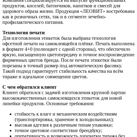
Компания специализируется на выпуске функциональных
продуктов, киселей, батончиков, напитков и смесей для
здорового образа жизни. Продукция «ЛЕОВИТ» востребована
как в розничных сетях, так и в сегменте лечебно-
профилактического питания.
Технология печати
Для изготовления этикеток была выбрана технология
офсетной печати на самоклеящейся плёнке. Печать выполнена
в формате 4+0 (полноцвет с одной стороны), что обеспечило
яркую, насыщенную цветопередачу и точное воспроизведение
фирменных цветов бренда. После печати этикетки были
порезаны в точный размер под автоматическую фасовку.
Такой подход гарантирует стабильность качества на всём
тираже и идеальное совмещение цветов.
С чем обратился клиент
Клиент обратился с задачей изготовления крупной партии
высококачественных самоклеящихся этикеток для новой
линейки продуктов. Основные требования:
стойкость к влаге и механическим воздействиям
(транспортировка, хранение в холодильниках);
высокая адгезия к различным типам упаковки;
точное цветовое соответствие брендбуку;
оперативность и возможность допечатки тиража без