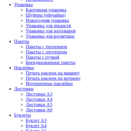
Упаковка
Картонная упаковка
Шуберы (обечайки)
Новогодняя упаковка
Упаковка для лекарств
Упаковка для зоотоваров
Упаковка для косметики
Пакеты
Пакеты с тиснением
Пакеты с логотипом
Пакеты с ручкой
Брендированные пакеты
Наклейки
Печать наклеек на машину
Печать наклеек на витрину
Интерьерные наклейки
Листовки
Листовки А3
Листовки А4
Листовки А5
Листовки А6
Буклеты
Буклет А3
Буклет А4
Буклет А5