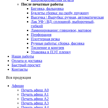
После печатные работы
Биговка, фальцовка
Буклеты сборка: на скобу, пружину
Высечка \ Вырубка: ручная, автоматическая
Лак УФ \ ВД: сплошной, выборочный,
гибкий
Ламинирование: глянцевое, матовое
Перфорация
Плоттерная резка
Ручные работы: сборка, фасовка
Тиснение и конгрев
Упаковка в ПЭТ пленку
Наши работы
Оплата и доставка
Быстрый просчет
Контакты
Вся продукция
Афиши
Печать афиш А0
Печать афиш А1
Печать афиш А2
Печать афиш А3
Печать афиш А4