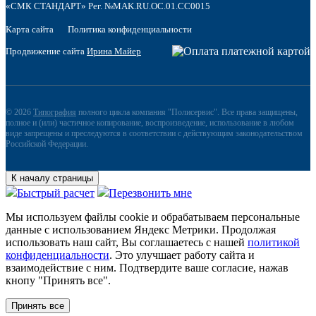
«СМК СТАНДАРТ» Рег. №MAK.RU.OC.01.CC0015
Карта сайта
Политика конфиденциальности
Продвижение сайта
Ирина Майер
© 2026
Типография
полного цикла компания "Полисервис". Все права защищены,
полное и (или) частичное копирование, воспроизведение, использование в любом
виде запрещены и преследуются в соответствии с действующим законодательством
Российской Федерации.
К началу страницы
Быстрый расчет
Перезвонить мне
Мы используем файлы сookie и обрабатываем персональные
данные с использованием Яндекс Метрики. Продолжая
использовать наш сайт, Вы соглашаетесь с нашей
политикой
конфиденциальности
. Это улучшает работу сайта и
взаимодействие с ним. Подтвердите ваше согласие, нажав
кнопу "Принять все".
Принять все