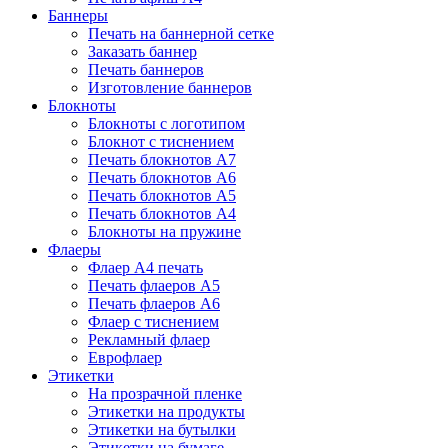
Баннеры
Печать на баннерной сетке
Заказать баннер
Печать баннеров
Изготовление баннеров
Блокноты
Блокноты с логотипом
Блокнот с тиснением
Печать блокнотов А7
Печать блокнотов А6
Печать блокнотов А5
Печать блокнотов А4
Блокноты на пружине
Флаеры
Флаер А4 печать
Печать флаеров А5
Печать флаеров А6
Флаер с тиснением
Рекламный флаер
Еврофлаер
Этикетки
На прозрачной пленке
Этикетки на продукты
Этикетки на бутылки
Этикетки на бумаге