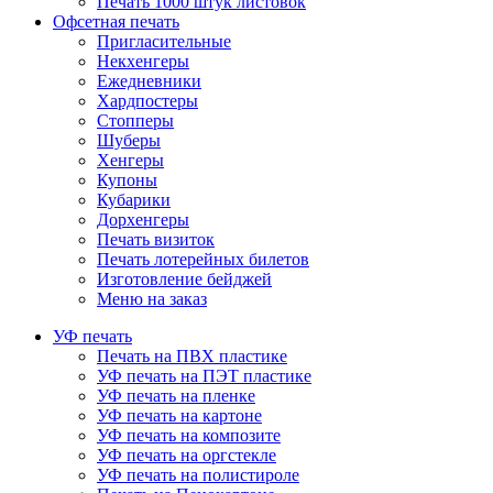
Печать 1000 штук листовок
Офсетная печать
Пригласительные
Некхенгеры
Ежедневники
Хардпостеры
Стопперы
Шуберы
Хенгеры
Купоны
Кубарики
Дорхенгеры
Печать визиток
Печать лотерейных билетов
Изготовление бейджей
Меню на заказ
УФ печать
Печать на ПВХ пластике
УФ печать на ПЭТ пластике
УФ печать на пленке
УФ печать на картоне
УФ печать на композите
УФ печать на оргстекле
УФ печать на полистироле