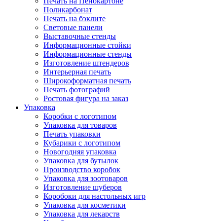
Печать на Пенокартоне
Поликарбонат
Печать на бэклите
Световые панели
Выставочные стенды
Информационные стойки
Информационные стенды
Изготовление штендеров
Интерьерная печать
Широкоформатная печать
Печать фотографий
Ростовая фигура на заказ
Упаковка
Коробки с логотипом
Упаковка для товаров
Печать упаковки
Кубарики с логотипом
Новогодняя упаковка
Упаковка для бутылок
Производство коробок
Упаковка для зоотоваров
Изготовление шуберов
Коробоки для настольных игр
Упаковка для косметики
Упаковка для лекарств