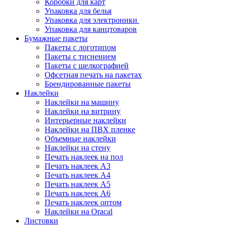
Коробки для карт
Упаковка для белья
Упаковка для электроники
Упаковка для канцтоваров
Бумажные пакеты
Пакеты с логотипом
Пакеты с тиснением
Пакеты с шелкографией
Офсетная печать на пакетах
Брендированные пакеты
Наклейки
Наклейки на машину
Наклейки на витрину
Интерьерные наклейки
Наклейки на ПВХ пленке
Объемные наклейки
Наклейки на стену
Печать наклеек на пол
Печать наклеек А3
Печать наклеек А4
Печать наклеек А5
Печать наклеек А6
Печать наклеек оптом
Наклейки на Oracal
Листовки