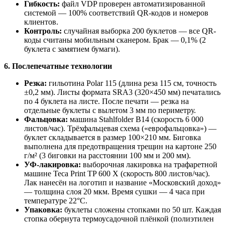
Гибкость:
файл VDP проверен автоматизированной
системой — 100% соответствий QR-кодов и номеров
клиентов.
Контроль:
случайная выборка 200 буклетов — все QR-
коды считаны мобильным сканером. Брак — 0,1% (2
буклета с замятием бумаги).
6. Послепечатные технологии
Резка:
гильотина Polar 115 (длина реза 115 см, точность
±0,2 мм). Листы формата SRA3 (320×450 мм) печатались
по 4 буклета на листе. После печати — резка на
отдельные буклеты с вылетом 3 мм по периметру.
Фальцовка:
машина Stahlfolder B14 (скорость 6 000
листов/час). Трёхфальцевая схема («еврофальцовка») —
буклет складывается в размер 100×210 мм. Биговка
выполнена для предотвращения трещин на картоне 250
г/м² (3 биговки на расстоянии 100 мм и 200 мм).
УФ-лакировка:
выборочная лакировка на трафаретной
машине Teca Print TP 600 X (скорость 800 листов/час).
Лак нанесён на логотип и название «Московский доход»
— толщина слоя 20 мкм. Время сушки — 4 часа при
температуре 22°C.
Упаковка:
буклеты сложены стопками по 50 шт. Каждая
стопка обернута термоусадочной плёнкой (полиэтилен