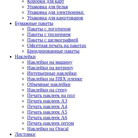
Коробки для карт
Упаковка для белья
Упаковка для электроники
Упаковка для канцтоваров
Бумажные пакеты
Пакеты с логотипом
Пакеты с тиснением
Пакеты с шелкографией
Офсетная печать на пакетах
Брендированные пакеты
Наклейки
Наклейки на машину
Наклейки на витрину
Интерьерные наклейки
Наклейки на ПВХ пленке
Объемные наклейки
Наклейки на стену
Печать наклеек на пол
Печать наклеек А3
Печать наклеек А4
Печать наклеек А5
Печать наклеек А6
Печать наклеек оптом
Наклейки на Oracal
Листовки