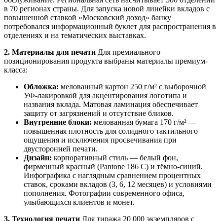
в 70 регионах страны. Для запуска новой линейки вкладов с
повышенной ставкой «Московский доход» банку
потребовался информационный буклет для распространения в
отделениях и на тематических выставках.
2. Материалы для печати
Для премиального
позиционирования продукта выбраны материалы премиум-
класса:
Обложка:
мелованный картон 250 г/м² с выборочной
УФ-лакировкой для акцентирования логотипа и
названия вклада. Матовая ламинация обеспечивает
защиту от загрязнений и отсутствие бликов.
Внутренние блоки:
мелованная бумага 170 г/м² —
повышенная плотность для солидного тактильного
ощущения и исключения просвечивания при
двусторонней печати.
Дизайн:
корпоративный стиль — белый фон,
фирменный красный (Pantone 186 C) и тёмно-синий.
Инфографика с наглядным сравнением процентных
ставок, сроками вкладов (3, 6, 12 месяцев) и условиями
пополнения. Фотографии современного офиса,
улыбающихся клиентов и монет.
3. Технология печати
Для тиража 20 000 экземпляров с