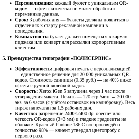
Персонализация:
каждый буклет с уникальным QR-
кодом — офсет физически не может обработать
переменные данные.
Срок:
3 рабочих дня — буклеты должны появиться в
отделениях к старту рекламной кампании в
понедельник.
Компактность:
буклет должен помещаться в карман
пиджака или конверт для рассылки корпоративным
клиентам.
5. Преимущества типографии «ПОЛИСЕРВИС»
Эффективность:
цифровая печать с персонализацией
— единственное решение для 20 000 уникальных QR-
кодов. Стоимость единицы (0,35 руб.) — на 40% ниже
офсета с ручной вклейкой кодов.
Скорость:
Xerox iGen 5 запущена через 1 час после
утверждения макета. Печать — 120 стр./мин → 20 000
экз. за 6 часов (с учётом остановок на калибровку). Весь
тираж напечатан за 1,5 рабочих дня.
Качество:
разрешение 2400×2400 dpi обеспечило
чёткость QR-кодов (3×3 мм) и гладкие градиенты на
обложке. Красный Pantone 186 C воспроизведён с
точностью 98% — клиент утвердил цветопробу с
первого раза.