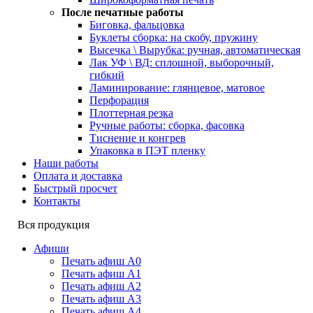
После печатные работы
Биговка, фальцовка
Буклеты сборка: на скобу, пружину
Высечка \ Вырубка: ручная, автоматическая
Лак УФ \ ВД: сплошной, выборочный,
гибкий
Ламинирование: глянцевое, матовое
Перфорация
Плоттерная резка
Ручные работы: сборка, фасовка
Тиснение и конгрев
Упаковка в ПЭТ пленку
Наши работы
Оплата и доставка
Быстрый просчет
Контакты
Вся продукция
Афиши
Печать афиш А0
Печать афиш А1
Печать афиш А2
Печать афиш А3
Печать афиш А4