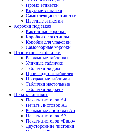
Промо-этикетки
Круглые этикетки
Самоклеящиеся этикетки
Цветные этикетки
Коробки под заказ
Картонные коробки
Коробки с логотипом
Коробки для упаковки
Самосборные коробки
Пластиковые таблички
Рекламные таблички
Уличные таблички
Таблички на дом
Производство табличек
Прозрачные таблички
Таблички настольные
Таблички на дверь
Печать листовок
Печать листовок А4
Печать Листовок А5
Рекламные листовки А6
Печать листовок А7
Печать листовок «Евро»
Двусторонние листовки