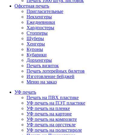
Печать 1000 штук листовок
Офсетная печать
Пригласительные
Некхенгеры
Ежедневники
Хардпостеры
Стопперы
Шуберы
Хенгеры
Купоны
Кубарики
Дорхенгеры
Печать визиток
Печать лотерейных билетов
Изготовление бейджей
Меню на заказ
УФ печать
Печать на ПВХ пластике
УФ печать на ПЭТ пластике
УФ печать на пленке
УФ печать на картоне
УФ печать на композите
УФ печать на оргстекле
УФ печать на полистироле