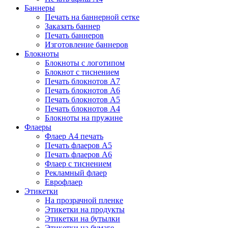
Баннеры
Печать на баннерной сетке
Заказать баннер
Печать баннеров
Изготовление баннеров
Блокноты
Блокноты с логотипом
Блокнот с тиснением
Печать блокнотов А7
Печать блокнотов А6
Печать блокнотов А5
Печать блокнотов А4
Блокноты на пружине
Флаеры
Флаер А4 печать
Печать флаеров А5
Печать флаеров А6
Флаер с тиснением
Рекламный флаер
Еврофлаер
Этикетки
На прозрачной пленке
Этикетки на продукты
Этикетки на бутылки
Этикетки на бумаге