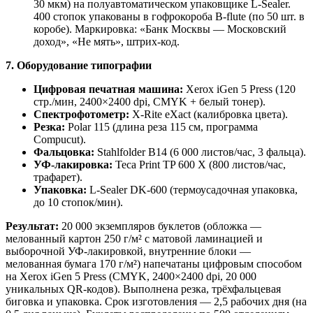
30 мкм) на полуавтоматическом упаковщике L-Sealer.
400 стопок упакованы в гофрокороба B-flute (по 50 шт. в
коробе). Маркировка: «Банк Москвы — Московский
доход», «Не мять», штрих-код.
7. Оборудование типографии
Цифровая печатная машина:
Xerox iGen 5 Press (120
стр./мин, 2400×2400 dpi, CMYK + белый тонер).
Спектрофотометр:
X-Rite eXact (калибровка цвета).
Резка:
Polar 115 (длина реза 115 см, программа
Compucut).
Фальцовка:
Stahlfolder B14 (6 000 листов/час, 3 фальца).
УФ-лакировка:
Teca Print TP 600 X (800 листов/час,
трафарет).
Упаковка:
L-Sealer DK-600 (термоусадочная упаковка,
до 10 стопок/мин).
Результат:
20 000 экземпляров буклетов (обложка —
мелованный картон 250 г/м² с матовой ламинацией и
выборочной УФ-лакировкой, внутренние блоки —
мелованная бумага 170 г/м²) напечатаны цифровым способом
на Xerox iGen 5 Press (CMYK, 2400×2400 dpi, 20 000
уникальных QR-кодов). Выполнена резка, трёхфальцевая
биговка и упаковка. Срок изготовления — 2,5 рабочих дня (на