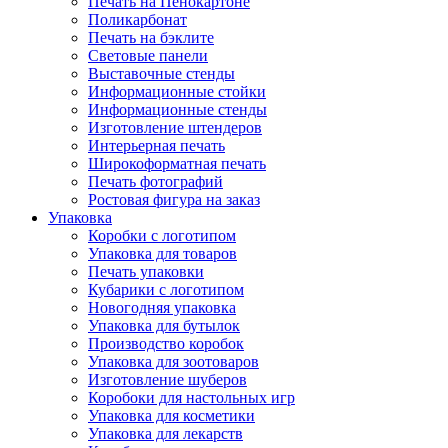
Печать на Пенокартоне
Поликарбонат
Печать на бэклите
Световые панели
Выставочные стенды
Информационные стойки
Информационные стенды
Изготовление штендеров
Интерьерная печать
Широкоформатная печать
Печать фотографий
Ростовая фигура на заказ
Упаковка
Коробки с логотипом
Упаковка для товаров
Печать упаковки
Кубарики с логотипом
Новогодняя упаковка
Упаковка для бутылок
Производство коробок
Упаковка для зоотоваров
Изготовление шуберов
Коробоки для настольных игр
Упаковка для косметики
Упаковка для лекарств