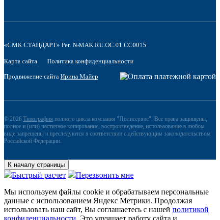
«СМК СТАНДАРТ» Рег. №MAK.RU.OC.01.CC0015
Карта сайта
Политика конфиденциальности
Продвижение сайта
Ирина Майер
© 2026
Типография
полного цикла компания "Полисервис". Все права защищены,
полное и (или) частичное копирование, воспроизведение, использование в любом
виде запрещены и преследуются в соответствии с действующим законодательством
Российской Федерации.
К началу страницы
Быстрый расчет
Перезвонить мне
Мы используем файлы сookie и обрабатываем персональные
данные с использованием Яндекс Метрики. Продолжая
использовать наш сайт, Вы соглашаетесь с нашей
политикой
конфиденциальности
. Это улучшает работу сайта и