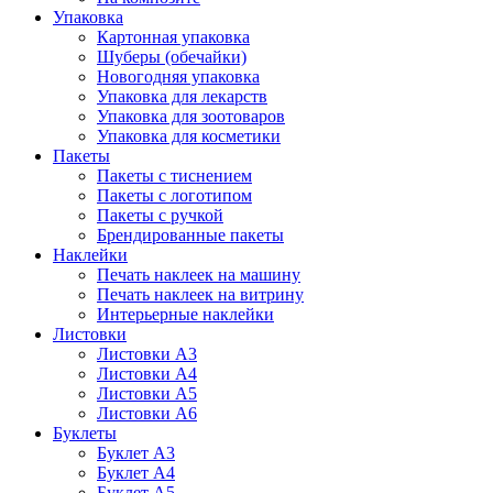
Упаковка
Картонная упаковка
Шуберы (обечайки)
Новогодняя упаковка
Упаковка для лекарств
Упаковка для зоотоваров
Упаковка для косметики
Пакеты
Пакеты с тиснением
Пакеты с логотипом
Пакеты с ручкой
Брендированные пакеты
Наклейки
Печать наклеек на машину
Печать наклеек на витрину
Интерьерные наклейки
Листовки
Листовки А3
Листовки А4
Листовки А5
Листовки А6
Буклеты
Буклет А3
Буклет А4
Буклет А5