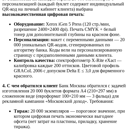
персонализацией (каждый буклет содержит индивидуальный
QR-код на личный кабинет клиента) выбрана
высококачественная цифровая печать
:
Оборудование:
Xerox iGen 5 Press (120 стр./мин,
разрешение 2400×2400 dpi). Печать CMYK + белый
тонер для дополнительной глубины на красном фоне.
Персонализация:
макет с переменными данными — 20
000 уникальных QR-кодов, сгенерированных по
алгоритму банка. Коды вели на персонализированную
страницу с предзаполненными данными клиента.
Контроль качества:
спектрофотометр X-Rite eXact —
калибровка каждые 200 оттисков. Цветовой профиль
GRACoL 2006 с допуском Delta E ≤ 3,0 для фирменного
красного.
4. С чем обратился клиент
Банк Москвы обратился с задачей
изготовления 20 000 буклетов формата А4 (210×297 мм) в
сложенном виде (евроформат 100×210 мм — 3 фальца) для
рекламной кампании «Московский доход». Требования:
Тираж:
20 000 экземпляров — пороговое значение, при
котором цифровая печать экономически выгоднее
офсета (нет затрат на пластины, приладку, хранение
тиража).