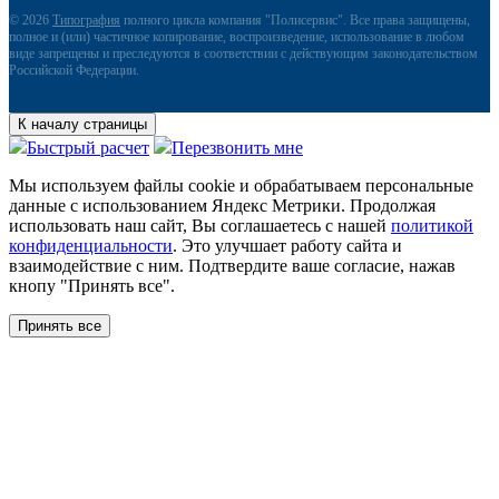
© 2026
Типография
полного цикла компания "Полисервис". Все права защищены,
полное и (или) частичное копирование, воспроизведение, использование в любом
виде запрещены и преследуются в соответствии с действующим законодательством
Российской Федерации.
К началу страницы
Быстрый расчет
Перезвонить мне
Мы используем файлы сookie и обрабатываем персональные
данные с использованием Яндекс Метрики. Продолжая
использовать наш сайт, Вы соглашаетесь с нашей
политикой
конфиденциальности
. Это улучшает работу сайта и
взаимодействие с ним. Подтвердите ваше согласие, нажав
кнопу "Принять все".
Принять все