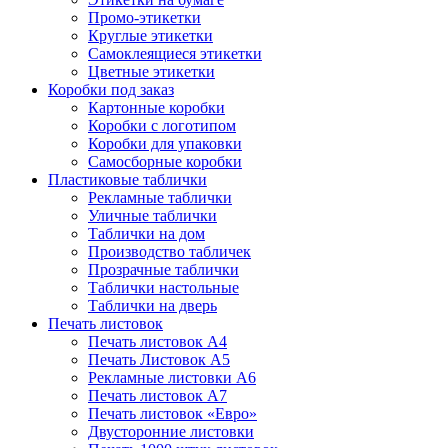
Промо-этикетки
Круглые этикетки
Самоклеящиеся этикетки
Цветные этикетки
Коробки под заказ
Картонные коробки
Коробки с логотипом
Коробки для упаковки
Самосборные коробки
Пластиковые таблички
Рекламные таблички
Уличные таблички
Таблички на дом
Производство табличек
Прозрачные таблички
Таблички настольные
Таблички на дверь
Печать листовок
Печать листовок А4
Печать Листовок А5
Рекламные листовки А6
Печать листовок А7
Печать листовок «Евро»
Двусторонние листовки