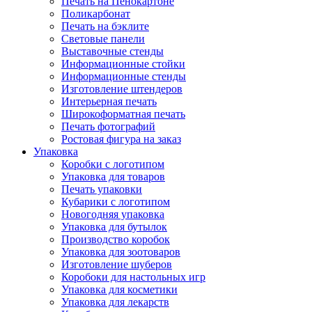
Печать на Пенокартоне
Поликарбонат
Печать на бэклите
Световые панели
Выставочные стенды
Информационные стойки
Информационные стенды
Изготовление штендеров
Интерьерная печать
Широкоформатная печать
Печать фотографий
Ростовая фигура на заказ
Упаковка
Коробки с логотипом
Упаковка для товаров
Печать упаковки
Кубарики с логотипом
Новогодняя упаковка
Упаковка для бутылок
Производство коробок
Упаковка для зоотоваров
Изготовление шуберов
Коробоки для настольных игр
Упаковка для косметики
Упаковка для лекарств