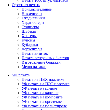
Печать 1000 штук листовок
Офсетная печать
Пригласительные
Некхенгеры
Ежедневники
Хардпостеры
Стопперы
Шуберы
Хенгеры
Купоны
Кубарики
Дорхенгеры
Печать визиток
Печать лотерейных билетов
Изготовление бейджей
Меню на заказ
УФ печать
Печать на ПВХ пластике
УФ печать на ПЭТ пластике
УФ печать на пленке
УФ печать на картоне
УФ печать на композите
УФ печать на оргстекле
УФ печать на полистироле