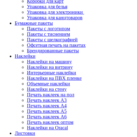
Коробки для карт
Упаковка для белья
Упаковка для электроники
Упаковка для канцтоваров
Бумажные пакеты
Пакеты с логотипом
Пакеты с тиснением
Пакеты с шелкографией
Офсетная печать на пакетах
Брендированные пакеты
Наклейки
Наклейки на машину
Наклейки на витрину
Интерьерные наклейки
Наклейки на ПВХ пленке
Объемные наклейки
Наклейки на стену
Печать наклеек на пол
Печать наклеек А3
Печать наклеек А4
Печать наклеек А5
Печать наклеек А6
Печать наклеек оптом
Наклейки на Oracal
Листовки