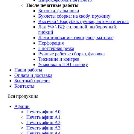
После печатные работы
Биговка, фальцовка
Буклеты сборка: на скобу, пружину
Высечка \ Вырубка: ручная, автоматическая
Лак УФ \ ВД: сплошной, выборочный,
гибкий
Ламинирование: глянцевое, матовое
Перфорация
Плоттерная резка
Ручные работы: сборка, фасовка
Тиснение и конгрев
Упаковка в ПЭТ пленку
Наши работы
Оплата и доставка
Быстрый просчет
Контакты
Вся продукция
Афиши
Печать афиш А0
Печать афиш А1
Печать афиш А2
Печать афиш А3
Печать афиш А4