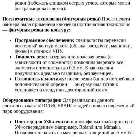
резки (избежать слишком острых углов, которые могли
бы травмировать детей).
Постпечатные технологии (Фигурная резка)
После печати
баннера была применена ключевая постпечатная технология
—
фигурная резка по контуру
:
Программное обеспечение:
специалисты перенесли
векторный контур макета (облака, звездочки, машинки,
буквы) в станок с ЧПУ.
Точность реза:
лазерная или ножевая резка (в
зависимости от сложности) позволила вырезать все
элементы с точностью до 0,5 мм. Края изделия
получились идеально гладкими, без заусенцев.
Готовность к монтажу:
после резки баннер не требовал
дополнительной обрезки — он сразу был готов к
установке на стенд или двусторонний скотч.
Оборудование типографии
Для реализации данного
сложного заказа «ПОЛИСЕРВИС» задействовал современный
парк оборудования:
Плоттер для УФ-печати:
широкоформатный принтер с
УФ-отверждением (например, Roland или Mimaki).
Позволяет печатать на материалах толщиной до 5 мм без