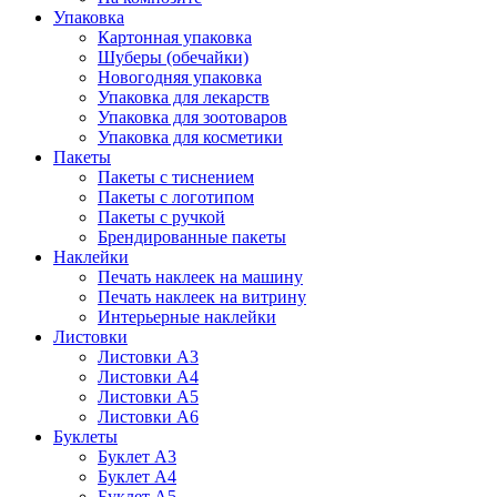
Упаковка
Картонная упаковка
Шуберы (обечайки)
Новогодняя упаковка
Упаковка для лекарств
Упаковка для зоотоваров
Упаковка для косметики
Пакеты
Пакеты с тиснением
Пакеты с логотипом
Пакеты с ручкой
Брендированные пакеты
Наклейки
Печать наклеек на машину
Печать наклеек на витрину
Интерьерные наклейки
Листовки
Листовки А3
Листовки А4
Листовки А5
Листовки А6
Буклеты
Буклет А3
Буклет А4
Буклет А5