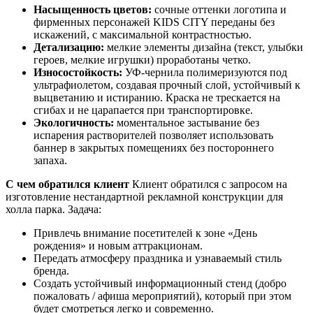
Насыщенность цветов:
сочные оттенки логотипа и
фирменных персонажей KIDS CITY переданы без
искажений, с максимальной контрастностью.
Детализацию:
мелкие элементы дизайна (текст, улыбки
героев, мелкие игрушки) проработаны четко.
Износостойкость:
УФ-чернила полимеризуются под
ультрафиолетом, создавая прочный слой, устойчивый к
выцветанию и истиранию. Краска не трескается на
сгибах и не царапается при транспортировке.
Экологичность:
моментальное застывание без
испарения растворителей позволяет использовать
баннер в закрытых помещениях без постороннего
запаха.
С чем обратился клиент
Клиент обратился с запросом на
изготовление нестандартной рекламной конструкции для
холла парка. Задача:
Привлечь внимание посетителей к зоне «День
рождения» и новым аттракционам.
Передать атмосферу праздника и узнаваемый стиль
бренда.
Создать устойчивый информационный стенд (добро
пожаловать / афиша мероприятий), который при этом
будет смотреться легко и современно.