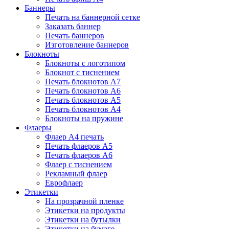
Баннеры
Печать на баннерной сетке
Заказать баннер
Печать баннеров
Изготовление баннеров
Блокноты
Блокноты с логотипом
Блокнот с тиснением
Печать блокнотов А7
Печать блокнотов А6
Печать блокнотов А5
Печать блокнотов А4
Блокноты на пружине
Флаеры
Флаер А4 печать
Печать флаеров А5
Печать флаеров А6
Флаер с тиснением
Рекламный флаер
Еврофлаер
Этикетки
На прозрачной пленке
Этикетки на продукты
Этикетки на бутылки
Этикетки на бумаге