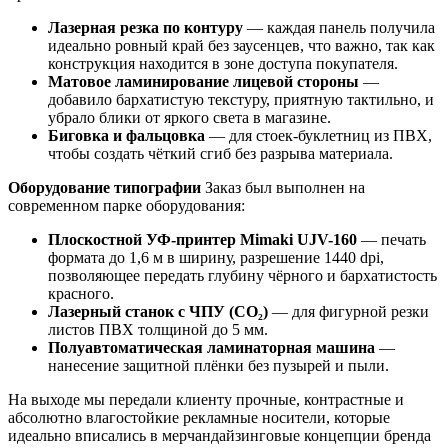
Лазерная резка по контуру
— каждая панель получила
идеально ровный край без заусенцев, что важно, так как
конструкция находится в зоне доступа покупателя.
Матовое ламинирование лицевой стороны
—
добавило бархатистую текстуру, приятную тактильно, и
убрало блики от яркого света в магазине.
Биговка и фальцовка
— для стоек-буклетниц из ПВХ,
чтобы создать чёткий сгиб без разрыва материала.
Оборудование типографии
Заказ был выполнен на
современном парке оборудования:
Плоскостной УФ-принтер Mimaki UJV-160
— печать
формата до 1,6 м в ширину, разрешение 1440 dpi,
позволяющее передать глубину чёрного и бархатистость
красного.
Лазерный станок с ЧПУ (CO₂)
— для фигурной резки
листов ПВХ толщиной до 5 мм.
Полуавтоматическая ламинаторная машина
—
нанесение защитной плёнки без пузырей и пыли.
На выходе мы передали клиенту прочные, контрастные и
абсолютно влагостойкие рекламные носители, которые
идеально вписались в мерчандайзинговые концепции бренда