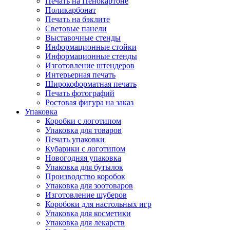
Печать на Пенокартоне
Поликарбонат
Печать на бэклите
Световые панели
Выставочные стенды
Информационные стойки
Информационные стенды
Изготовление штендеров
Интерьерная печать
Широкоформатная печать
Печать фотографий
Ростовая фигура на заказ
Упаковка
Коробки с логотипом
Упаковка для товаров
Печать упаковки
Кубарики с логотипом
Новогодняя упаковка
Упаковка для бутылок
Производство коробок
Упаковка для зоотоваров
Изготовление шуберов
Коробоки для настольных игр
Упаковка для косметики
Упаковка для лекарств