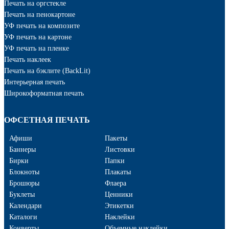
Печать на оргстекле
Печать на пенокартоне
УФ печать на композите
УФ печать на картоне
УФ печать на пленке
Печать наклеек
Печать на бэклите (BackLit)
Интерьерная печать
Широкоформатная печать
ОФСЕТНАЯ ПЕЧАТЬ
Афиши
Пакеты
Баннеры
Листовки
Бирки
Папки
Блокноты
Плакаты
Брошюры
Флаера
Буклеты
Ценники
Календари
Этикетки
Каталоги
Наклейки
Конверты
Объемные наклейки