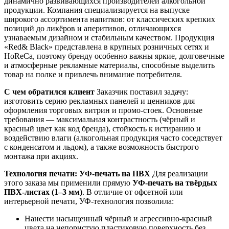
динамично развивающихся производителей алкогольной
продукции. Компания специализируется на выпуске
широкого ассортимента напитков: от классических крепких
позиций до ликёров и аперитивов, отличающихся
узнаваемым дизайном и стабильным качеством. Продукция
«Red& Black» представлена в крупных розничных сетях и
HoReCa, поэтому бренду особенно важны яркие, долговечные
и атмосферные рекламные материалы, способные выделить
товар на полке и привлечь внимание потребителя.
С чем обратился клиент
Заказчик поставил задачу:
изготовить серию рекламных панелей и ценников для
оформления торговых витрин и промо-стоек. Основные
требования — максимальная контрастность (чёрный и
красный цвет как код бренда), стойкость к истиранию и
воздействию влаги (алкогольная продукция часто соседствует
с конденсатом и льдом), а также возможность быстрого
монтажа при акциях.
Технология печати: УФ-печать на ПВХ
Для реализации
этого заказа мы применили прямую
УФ-печать на твёрдых
ПВХ-листах (1–3 мм)
. В отличие от офсетной или
интерьерной печати, УФ-технология позволила:
Нанести насыщенный чёрный и агрессивно-красный
цвета на непористую пластиковую поверхность без