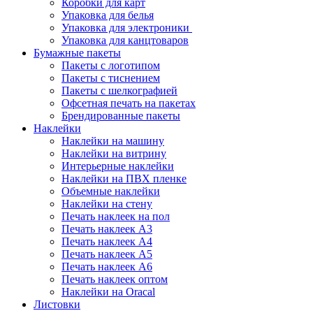
Коробки для карт
Упаковка для белья
Упаковка для электроники
Упаковка для канцтоваров
Бумажные пакеты
Пакеты с логотипом
Пакеты с тиснением
Пакеты с шелкографией
Офсетная печать на пакетах
Брендированные пакеты
Наклейки
Наклейки на машину
Наклейки на витрину
Интерьерные наклейки
Наклейки на ПВХ пленке
Объемные наклейки
Наклейки на стену
Печать наклеек на пол
Печать наклеек А3
Печать наклеек А4
Печать наклеек А5
Печать наклеек А6
Печать наклеек оптом
Наклейки на Oracal
Листовки