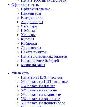
Печать 1000 штук листовок
Офсетная печать
Пригласительные
Некхенгеры
Ежедневники
Хардпостеры
Стопперы
Шуберы
Хенгеры
Купоны
Кубарики
Дорхенгеры
Печать визиток
Печать лотерейных билетов
Изготовление бейджей
Меню на заказ
УФ печать
Печать на ПВХ пластике
УФ печать на ПЭТ пластике
УФ печать на пленке
УФ печать на картоне
УФ печать на композите
УФ печать на оргстекле
УФ печать на полистироле