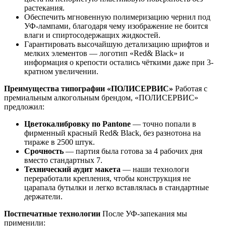
растекания.
Обеспечить мгновенную полимеризацию чернил под
УФ-лампами, благодаря чему изображение не боится
влаги и спиртосодержащих жидкостей.
Гарантировать высочайшую детализацию шрифтов и
мелких элементов — логотип «Red& Black» и
информация о крепости остались чёткими даже при 3-
кратном увеличении.
Преимущества типографии «ПОЛИСЕРВИС»
Работая с
премиальным алкогольным брендом, «ПОЛИСЕРВИС»
предложил:
Цветокалибровку по Pantone
— точно попали в
фирменный красный Red& Black, без разнотона на
тираже в 2500 штук.
Срочность
— партия была готова за 4 рабочих дня
вместо стандартных 7.
Технический аудит макета
— наши технологи
переработали крепления, чтобы конструкция не
царапала бутылки и легко вставлялась в стандартные
держатели.
Постпечатные технологии
После УФ-запекания мы
применили: