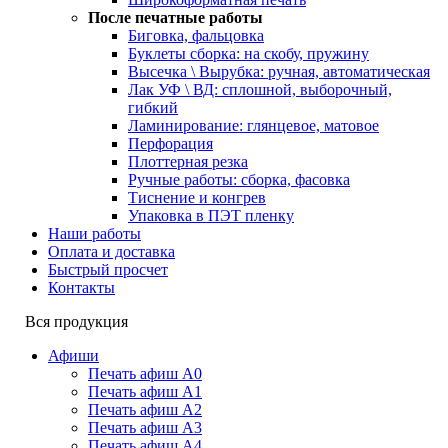
После печатные работы
Биговка, фальцовка
Буклеты сборка: на скобу, пружину
Высечка \ Вырубка: ручная, автоматическая
Лак УФ \ ВД: сплошной, выборочный,
гибкий
Ламинирование: глянцевое, матовое
Перфорация
Плоттерная резка
Ручные работы: сборка, фасовка
Тиснение и конгрев
Упаковка в ПЭТ пленку
Наши работы
Оплата и доставка
Быстрый просчет
Контакты
Вся продукция
Афиши
Печать афиш А0
Печать афиш А1
Печать афиш А2
Печать афиш А3
Печать афиш А4