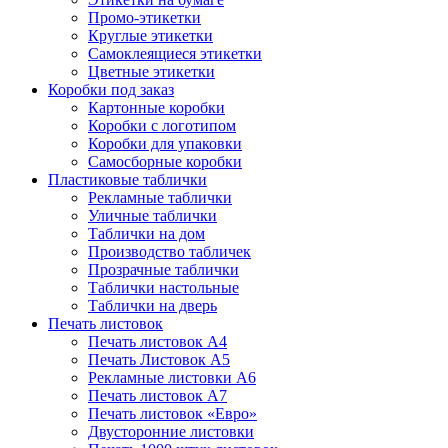
Промо-этикетки
Круглые этикетки
Самоклеящиеся этикетки
Цветные этикетки
Коробки под заказ
Картонные коробки
Коробки с логотипом
Коробки для упаковки
Самосборные коробки
Пластиковые таблички
Рекламные таблички
Уличные таблички
Таблички на дом
Производство табличек
Прозрачные таблички
Таблички настольные
Таблички на дверь
Печать листовок
Печать листовок А4
Печать Листовок А5
Рекламные листовки А6
Печать листовок А7
Печать листовок «Евро»
Двусторонние листовки