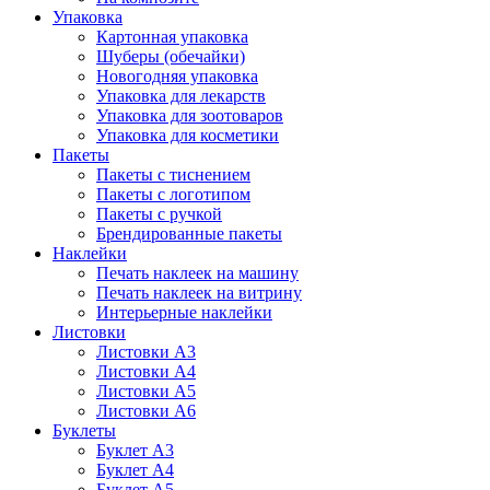
Упаковка
Картонная упаковка
Шуберы (обечайки)
Новогодняя упаковка
Упаковка для лекарств
Упаковка для зоотоваров
Упаковка для косметики
Пакеты
Пакеты с тиснением
Пакеты с логотипом
Пакеты с ручкой
Брендированные пакеты
Наклейки
Печать наклеек на машину
Печать наклеек на витрину
Интерьерные наклейки
Листовки
Листовки А3
Листовки А4
Листовки А5
Листовки А6
Буклеты
Буклет А3
Буклет А4
Буклет А5