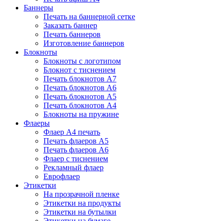
Баннеры
Печать на баннерной сетке
Заказать баннер
Печать баннеров
Изготовление баннеров
Блокноты
Блокноты с логотипом
Блокнот с тиснением
Печать блокнотов А7
Печать блокнотов А6
Печать блокнотов А5
Печать блокнотов А4
Блокноты на пружине
Флаеры
Флаер А4 печать
Печать флаеров А5
Печать флаеров А6
Флаер с тиснением
Рекламный флаер
Еврофлаер
Этикетки
На прозрачной пленке
Этикетки на продукты
Этикетки на бутылки
Этикетки на бумаге