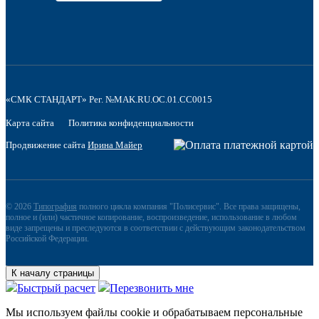
«СМК СТАНДАРТ» Рег. №MAK.RU.OC.01.CC0015
Карта сайта
Политика конфиденциальности
Продвижение сайта
Ирина Майер
© 2026
Типография
полного цикла компания "Полисервис". Все права защищены,
полное и (или) частичное копирование, воспроизведение, использование в любом
виде запрещены и преследуются в соответствии с действующим законодательством
Российской Федерации.
К началу страницы
Быстрый расчет
Перезвонить мне
Мы используем файлы сookie и обрабатываем персональные