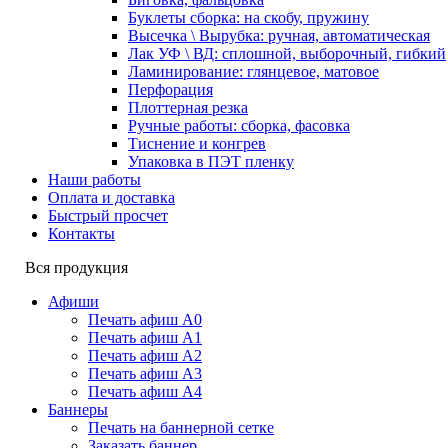
Буклеты сборка: на скобу, пружину
Высечка \ Вырубка: ручная, автоматическая
Лак УФ \ ВД: сплошной, выборочный, гибкий
Ламинирование: глянцевое, матовое
Перфорация
Плоттерная резка
Ручные работы: сборка, фасовка
Тиснение и конгрев
Упаковка в ПЭТ пленку
Наши работы
Оплата и доставка
Быстрый просчет
Контакты
Вся продукция
Афиши
Печать афиш А0
Печать афиш А1
Печать афиш А2
Печать афиш А3
Печать афиш А4
Баннеры
Печать на баннерной сетке
Заказать баннер