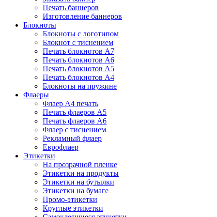
Печать баннеров
Изготовление баннеров
Блокноты
Блокноты с логотипом
Блокнот с тиснением
Печать блокнотов А7
Печать блокнотов А6
Печать блокнотов А5
Печать блокнотов А4
Блокноты на пружине
Флаеры
Флаер А4 печать
Печать флаеров А5
Печать флаеров А6
Флаер с тиснением
Рекламный флаер
Еврофлаер
Этикетки
На прозрачной пленке
Этикетки на продукты
Этикетки на бутылки
Этикетки на бумаге
Промо-этикетки
Круглые этикетки
Самоклеящиеся этикетки