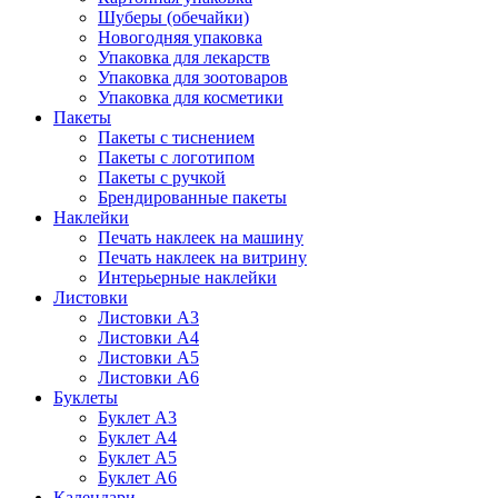
Шуберы (обечайки)
Новогодняя упаковка
Упаковка для лекарств
Упаковка для зоотоваров
Упаковка для косметики
Пакеты
Пакеты с тиснением
Пакеты с логотипом
Пакеты с ручкой
Брендированные пакеты
Наклейки
Печать наклеек на машину
Печать наклеек на витрину
Интерьерные наклейки
Листовки
Листовки А3
Листовки А4
Листовки А5
Листовки А6
Буклеты
Буклет А3
Буклет А4
Буклет А5
Буклет А6
Календари