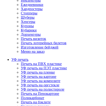
Некхенгеры
Ежедневники
Хардпостеры
Стопперы
Шуберы
Хенгеры
Купоны
Кубарики
Дорхенгеры
Печать визиток
Печать лотерейных билетов
Изготовление бейджей
Меню на заказ
УФ печать
Печать на ПВХ пластике
УФ печать на ПЭТ пластике
УФ печать на пленке
УФ печать на картоне
УФ печать на композите
УФ печать на оргстекле
УФ печать на полистироле
Печать на Пенокартоне
Поликарбонат
Печать на бэклите