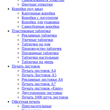
Цветные этикетки
Коробки под заказ
Картонные коробки
Коробки с логотипом
Коробки для упаковки
Самосборные коробки
Пластиковые таблички
Рекламные таблички
Уличные таблички
Таблички на дом
Производство табличек
Прозрачные таблички
Таблички настольные
Таблички на дверь
Печать листовок
Печать листовок А4
Печать Листовок А5
Рекламные листовки А6
Печать листовок А7
Печать листовок «Евро»
Двусторонние листовки
Печать 1000 штук листовок
Офсетная печать
Пригласительные