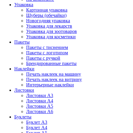
Упаковка
Картонная упаковка
Шуберы (обечайки)
Новогодняя упаковка
Упаковка для лекарств
Упаковка для зоотоваров
Упаковка для косметики
Пакеты
Пакеты с тиснением
Пакеты с логотипом
Пакеты с ручкой
Брендированные пакеты
Наклейки
Печать наклеек на машину
Печать наклеек на витрину
Интерьерные наклейки
Листовки
Листовки А3
Листовки А4
Листовки А5
Листовки А6
Буклеты
Буклет А3
Буклет А4
Буклет А5