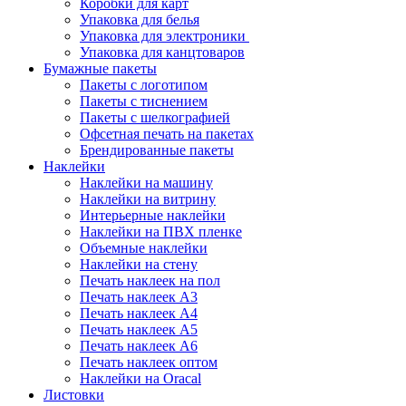
Коробки для карт
Упаковка для белья
Упаковка для электроники
Упаковка для канцтоваров
Бумажные пакеты
Пакеты с логотипом
Пакеты с тиснением
Пакеты с шелкографией
Офсетная печать на пакетах
Брендированные пакеты
Наклейки
Наклейки на машину
Наклейки на витрину
Интерьерные наклейки
Наклейки на ПВХ пленке
Объемные наклейки
Наклейки на стену
Печать наклеек на пол
Печать наклеек А3
Печать наклеек А4
Печать наклеек А5
Печать наклеек А6
Печать наклеек оптом
Наклейки на Oracal
Листовки