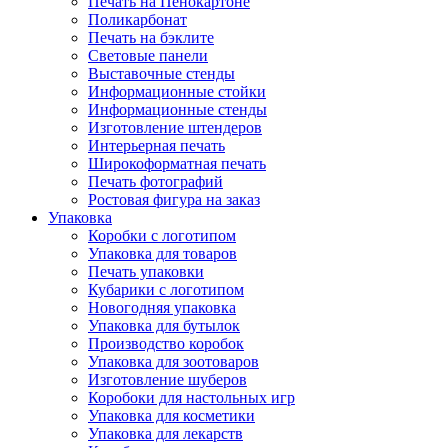
Печать на Пенокартоне
Поликарбонат
Печать на бэклите
Световые панели
Выставочные стенды
Информационные стойки
Информационные стенды
Изготовление штендеров
Интерьерная печать
Широкоформатная печать
Печать фотографий
Ростовая фигура на заказ
Упаковка
Коробки с логотипом
Упаковка для товаров
Печать упаковки
Кубарики с логотипом
Новогодняя упаковка
Упаковка для бутылок
Производство коробок
Упаковка для зоотоваров
Изготовление шуберов
Коробоки для настольных игр
Упаковка для косметики
Упаковка для лекарств