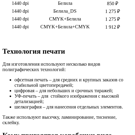
1440 dpi
Белила
850 ₽
1440 dpi
Белила_DS
1 275 ₽
1440 dpi
CMYK+Белила
1 275 ₽
1440 dpi
CMYK+Белила+CMYK
1 912 ₽
Технология печати
Для изготовления используют несколько видов
полиграфических технологий:
офсетная печать – для средних и крупных заказов со
стабильной цветопередачей;
цифровая – для небольших и срочных тиражей;
УФ-печать – для стойкого изображения с высокой
детализацией;
шелкография – для нанесения отдельных элементов.
Также используют высечку, ламинирование, тиснение,
склейку.