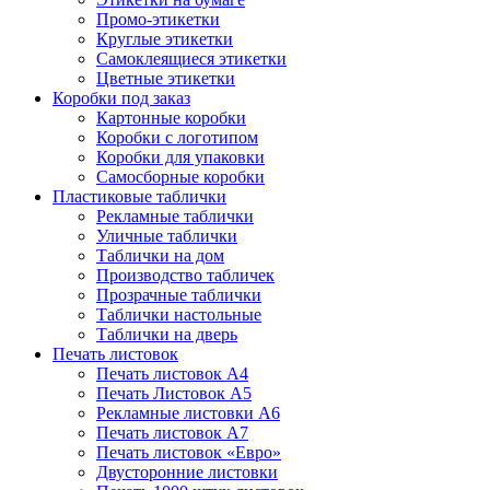
Промо-этикетки
Круглые этикетки
Самоклеящиеся этикетки
Цветные этикетки
Коробки под заказ
Картонные коробки
Коробки с логотипом
Коробки для упаковки
Самосборные коробки
Пластиковые таблички
Рекламные таблички
Уличные таблички
Таблички на дом
Производство табличек
Прозрачные таблички
Таблички настольные
Таблички на дверь
Печать листовок
Печать листовок А4
Печать Листовок А5
Рекламные листовки А6
Печать листовок А7
Печать листовок «Евро»
Двусторонние листовки