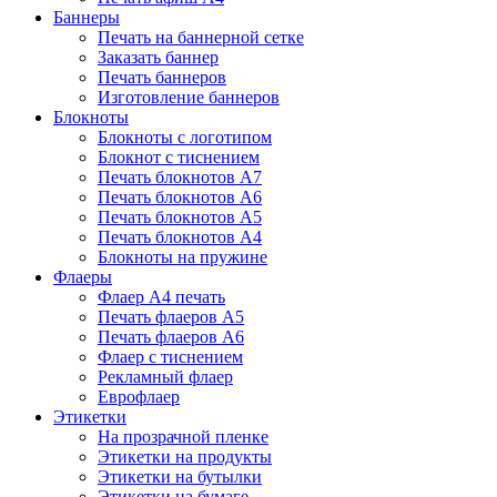
Баннеры
Печать на баннерной сетке
Заказать баннер
Печать баннеров
Изготовление баннеров
Блокноты
Блокноты с логотипом
Блокнот с тиснением
Печать блокнотов А7
Печать блокнотов А6
Печать блокнотов А5
Печать блокнотов А4
Блокноты на пружине
Флаеры
Флаер А4 печать
Печать флаеров А5
Печать флаеров А6
Флаер с тиснением
Рекламный флаер
Еврофлаер
Этикетки
На прозрачной пленке
Этикетки на продукты
Этикетки на бутылки
Этикетки на бумаге