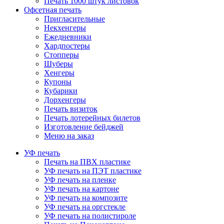
Печать 1000 штук листовок
Офсетная печать
Пригласительные
Некхенгеры
Ежедневники
Хардпостеры
Стопперы
Шуберы
Хенгеры
Купоны
Кубарики
Дорхенгеры
Печать визиток
Печать лотерейных билетов
Изготовление бейджей
Меню на заказ
УФ печать
Печать на ПВХ пластике
УФ печать на ПЭТ пластике
УФ печать на пленке
УФ печать на картоне
УФ печать на композите
УФ печать на оргстекле
УФ печать на полистироле