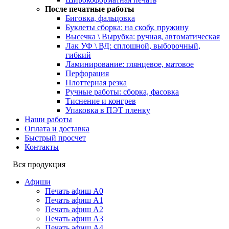
После печатные работы
Биговка, фальцовка
Буклеты сборка: на скобу, пружину
Высечка \ Вырубка: ручная, автоматическая
Лак УФ \ ВД: сплошной, выборочный,
гибкий
Ламинирование: глянцевое, матовое
Перфорация
Плоттерная резка
Ручные работы: сборка, фасовка
Тиснение и конгрев
Упаковка в ПЭТ пленку
Наши работы
Оплата и доставка
Быстрый просчет
Контакты
Вся продукция
Афиши
Печать афиш А0
Печать афиш А1
Печать афиш А2
Печать афиш А3
Печать афиш А4