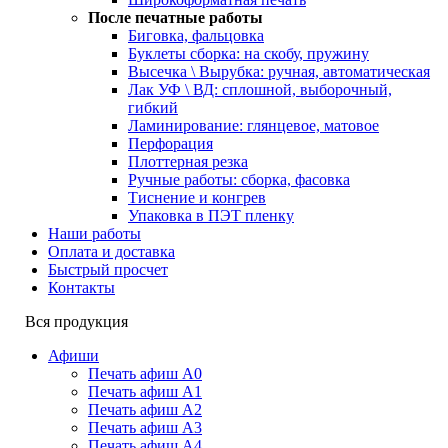
После печатные работы
Биговка, фальцовка
Буклеты сборка: на скобу, пружину
Высечка \ Вырубка: ручная, автоматическая
Лак УФ \ ВД: сплошной, выборочный,
гибкий
Ламинирование: глянцевое, матовое
Перфорация
Плоттерная резка
Ручные работы: сборка, фасовка
Тиснение и конгрев
Упаковка в ПЭТ пленку
Наши работы
Оплата и доставка
Быстрый просчет
Контакты
Вся продукция
Афиши
Печать афиш А0
Печать афиш А1
Печать афиш А2
Печать афиш А3
Печать афиш А4