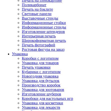
Печать на Пенокартоне
Поликарбонат
Печать на бэклите
Световые панели
Выставочные стенды
Информационные стойки
Информационные стенды
Изготовление штендеров
Интерьерная печать
Широкоформатная печать
Печать фотографий
Ростовая фигура на заказ
Упаковка
Коробки с логотипом
Упаковка для товаров
Печать упаковки
Кубарики с логотипом
Новогодняя упаковка
Упаковка для бутылок
Производство коробок
Упаковка для зоотоваров
Изготовление шуберов
Коробоки для настольных игр
Упаковка для косметики
Упаковка для лекарств