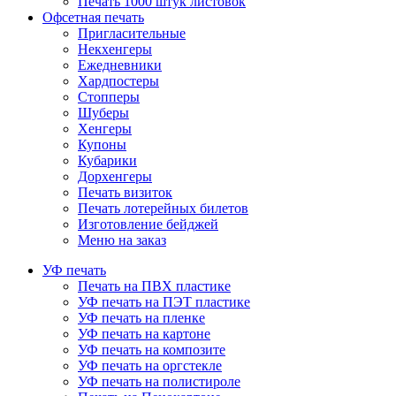
Печать 1000 штук листовок
Офсетная печать
Пригласительные
Некхенгеры
Ежедневники
Хардпостеры
Стопперы
Шуберы
Хенгеры
Купоны
Кубарики
Дорхенгеры
Печать визиток
Печать лотерейных билетов
Изготовление бейджей
Меню на заказ
УФ печать
Печать на ПВХ пластике
УФ печать на ПЭТ пластике
УФ печать на пленке
УФ печать на картоне
УФ печать на композите
УФ печать на оргстекле
УФ печать на полистироле