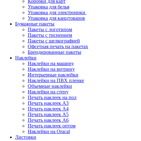
Коробки для карт
Упаковка для белья
Упаковка для электроники
Упаковка для канцтоваров
Бумажные пакеты
Пакеты с логотипом
Пакеты с тиснением
Пакеты с шелкографией
Офсетная печать на пакетах
Брендированные пакеты
Наклейки
Наклейки на машину
Наклейки на витрину
Интерьерные наклейки
Наклейки на ПВХ пленке
Объемные наклейки
Наклейки на стену
Печать наклеек на пол
Печать наклеек А3
Печать наклеек А4
Печать наклеек А5
Печать наклеек А6
Печать наклеек оптом
Наклейки на Oracal
Листовки