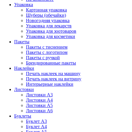
Упаковка
Картонная упаковка
Шуберы (обечайки)
Новогодняя упаковка
Упаковка для лекарств
Упаковка для зоотоваров
Упаковка для косметики
Пакеты
Пакеты с тиснением
Пакеты с логотипом
Пакеты с ручкой
Брендированные пакеты
Наклейки
Печать наклеек на машину
Печать наклеек на витрину
Интерьерные наклейки
Листовки
Листовки А3
Листовки А4
Листовки А5
Листовки А6
Буклеты
Буклет А3
Буклет А4
Буклет А5