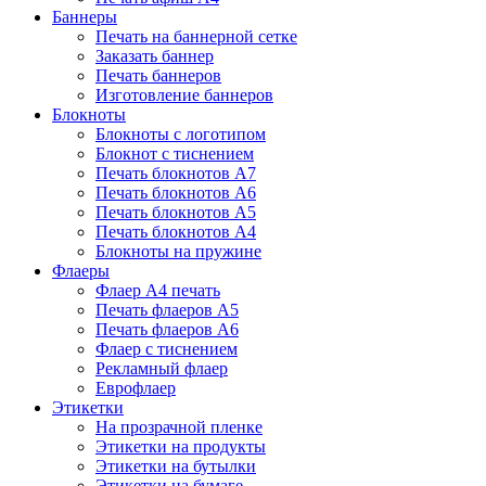
Баннеры
Печать на баннерной сетке
Заказать баннер
Печать баннеров
Изготовление баннеров
Блокноты
Блокноты с логотипом
Блокнот с тиснением
Печать блокнотов А7
Печать блокнотов А6
Печать блокнотов А5
Печать блокнотов А4
Блокноты на пружине
Флаеры
Флаер А4 печать
Печать флаеров А5
Печать флаеров А6
Флаер с тиснением
Рекламный флаер
Еврофлаер
Этикетки
На прозрачной пленке
Этикетки на продукты
Этикетки на бутылки
Этикетки на бумаге