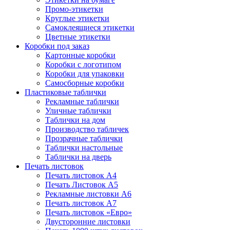
Промо-этикетки
Круглые этикетки
Самоклеящиеся этикетки
Цветные этикетки
Коробки под заказ
Картонные коробки
Коробки с логотипом
Коробки для упаковки
Самосборные коробки
Пластиковые таблички
Рекламные таблички
Уличные таблички
Таблички на дом
Производство табличек
Прозрачные таблички
Таблички настольные
Таблички на дверь
Печать листовок
Печать листовок А4
Печать Листовок А5
Рекламные листовки А6
Печать листовок А7
Печать листовок «Евро»
Двусторонние листовки