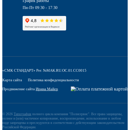
График работы
Пн-Пт 09:30 - 17:30
«СМК СТАНДАРТ» Рег. №MAK.RU.OC.01.CC0015
Карта сайта
Политика конфиденциальности
Продвижение сайта
Ирина Майер
© 2026
Типография
полного цикла компания "Полисервис". Все права защищены,
полное и (или) частичное копирование, воспроизведение, использование в любом
виде запрещены и преследуются в соответствии с действующим законодательством
Российской Федерации.