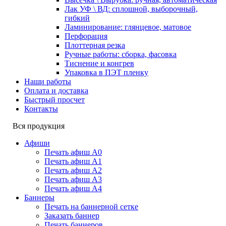
Лак УФ \ ВД: сплошной, выборочный,
гибкий
Ламинирование: глянцевое, матовое
Перфорация
Плоттерная резка
Ручные работы: сборка, фасовка
Тиснение и конгрев
Упаковка в ПЭТ пленку
Наши работы
Оплата и доставка
Быстрый просчет
Контакты
Вся продукция
Афиши
Печать афиш А0
Печать афиш А1
Печать афиш А2
Печать афиш А3
Печать афиш А4
Баннеры
Печать на баннерной сетке
Заказать баннер
Печать баннеров