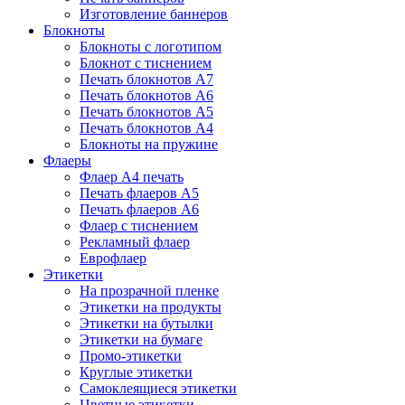
Изготовление баннеров
Блокноты
Блокноты с логотипом
Блокнот с тиснением
Печать блокнотов А7
Печать блокнотов А6
Печать блокнотов А5
Печать блокнотов А4
Блокноты на пружине
Флаеры
Флаер А4 печать
Печать флаеров А5
Печать флаеров А6
Флаер с тиснением
Рекламный флаер
Еврофлаер
Этикетки
На прозрачной пленке
Этикетки на продукты
Этикетки на бутылки
Этикетки на бумаге
Промо-этикетки
Круглые этикетки
Самоклеящиеся этикетки
Цветные этикетки