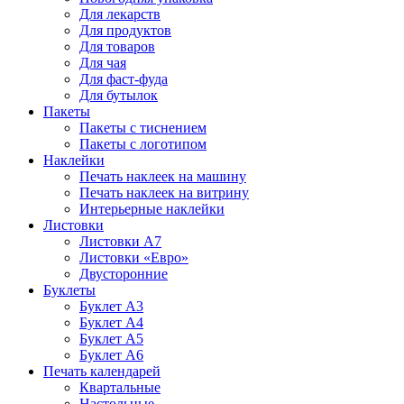
Для лекарств
Для продуктов
Для товаров
Для чая
Для фаст-фуда
Для бутылок
Пакеты
Пакеты с тиснением
Пакеты с логотипом
Наклейки
Печать наклеек на машину
Печать наклеек на витрину
Интерьерные наклейки
Листовки
Листовки А7
Листовки «Евро»
Двусторонние
Буклеты
Буклет А3
Буклет А4
Буклет А5
Буклет А6
Печать календарей
Квартальные
Настольные