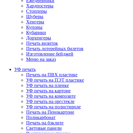
Ежедневники
Хардпостеры
Стопперы
Шуберы
Хенгеры
Купоны
Кубарики
Дорхенгеры
Печать визиток
Печать лотерейных билетов
Изготовление бейджей
Меню на заказ
УФ печать
Печать на ПВХ пластике
УФ печать на ПЭТ пластике
УФ печать на пленке
УФ печать на картоне
УФ печать на композите
УФ печать на оргстекле
УФ печать на полистироле
Печать на Пенокартоне
Поликарбонат
Печать на бэклите
Световые панели