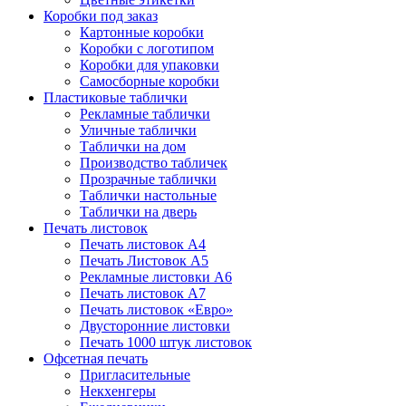
Коробки под заказ
Картонные коробки
Коробки с логотипом
Коробки для упаковки
Самосборные коробки
Пластиковые таблички
Рекламные таблички
Уличные таблички
Таблички на дом
Производство табличек
Прозрачные таблички
Таблички настольные
Таблички на дверь
Печать листовок
Печать листовок А4
Печать Листовок А5
Рекламные листовки А6
Печать листовок А7
Печать листовок «Евро»
Двусторонние листовки
Печать 1000 штук листовок
Офсетная печать
Пригласительные
Некхенгеры