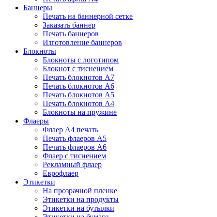
Баннеры
Печать на баннерной сетке
Заказать баннер
Печать баннеров
Изготовление баннеров
Блокноты
Блокноты с логотипом
Блокнот с тиснением
Печать блокнотов А7
Печать блокнотов А6
Печать блокнотов А5
Печать блокнотов А4
Блокноты на пружине
Флаеры
Флаер А4 печать
Печать флаеров А5
Печать флаеров А6
Флаер с тиснением
Рекламный флаер
Еврофлаер
Этикетки
На прозрачной пленке
Этикетки на продукты
Этикетки на бутылки
Этикетки на бумаге