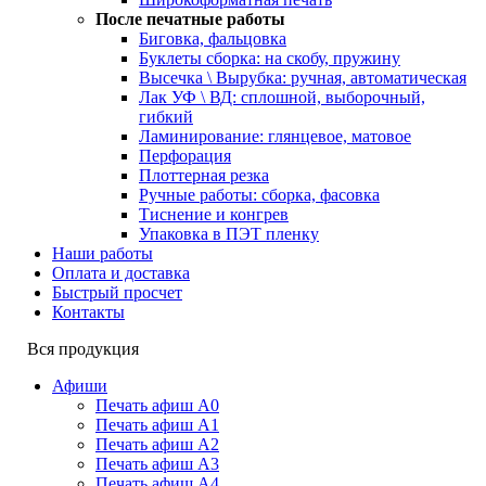
После печатные работы
Биговка, фальцовка
Буклеты сборка: на скобу, пружину
Высечка \ Вырубка: ручная, автоматическая
Лак УФ \ ВД: сплошной, выборочный,
гибкий
Ламинирование: глянцевое, матовое
Перфорация
Плоттерная резка
Ручные работы: сборка, фасовка
Тиснение и конгрев
Упаковка в ПЭТ пленку
Наши работы
Оплата и доставка
Быстрый просчет
Контакты
Вся продукция
Афиши
Печать афиш А0
Печать афиш А1
Печать афиш А2
Печать афиш А3
Печать афиш А4