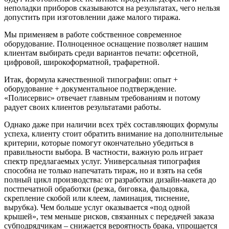
неполадки приборов сказываются на результатах, чего нельзя
допустить при изготовлении даже малого тиража.
Мы применяем в работе собственное современное
оборудование. Полноценное оснащение позволяет нашим
клиентам выбирать среди вариантов печати: офсетной,
цифровой, широкоформатной, трафаретной.
Итак, формула качественной типографии: опыт +
оборудование + документальное подтверждение.
«Полисервис» отвечает главным требованиям и потому
радует своих клиентов результатами работы.
Однако даже при наличии всех трёх составляющих формулы
успеха, клиенту стоит обратить внимание на дополнительные
критерии, которые помогут окончательно убедиться в
правильности выбора. В частности, важную роль играет
спектр предлагаемых услуг. Универсальная типография
способна не только напечатать тираж, но и взять на себя
полный цикл производства: от разработки дизайн-макета до
постпечатной обработки (резка, биговка, фальцовка,
скрепление скобой или клеем, ламинация, тиснение,
вырубка). Чем больше услуг оказывается «под одной
крышей», тем меньше рисков, связанных с передачей заказа
субподрядчикам – снижается вероятность брака, упрощается