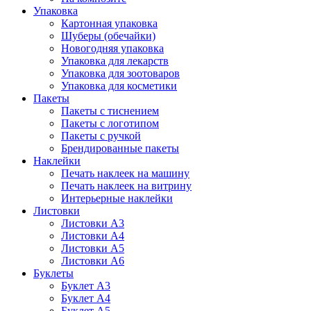
Упаковка
Картонная упаковка
Шуберы (обечайки)
Новогодняя упаковка
Упаковка для лекарств
Упаковка для зоотоваров
Упаковка для косметики
Пакеты
Пакеты с тиснением
Пакеты с логотипом
Пакеты с ручкой
Брендированные пакеты
Наклейки
Печать наклеек на машину
Печать наклеек на витрину
Интерьерные наклейки
Листовки
Листовки А3
Листовки А4
Листовки А5
Листовки А6
Буклеты
Буклет А3
Буклет А4
Буклет А5