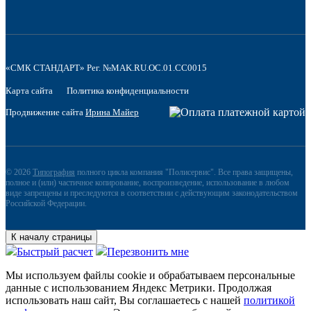
«СМК СТАНДАРТ» Рег. №MAK.RU.OC.01.CC0015
Карта сайта
Политика конфиденциальности
Продвижение сайта
Ирина Майер
© 2026
Типография
полного цикла компания "Полисервис". Все права защищены,
полное и (или) частичное копирование, воспроизведение, использование в любом
виде запрещены и преследуются в соответствии с действующим законодательством
Российской Федерации.
К началу страницы
Быстрый расчет
Перезвонить мне
Мы используем файлы сookie и обрабатываем персональные
данные с использованием Яндекс Метрики. Продолжая
использовать наш сайт, Вы соглашаетесь с нашей
политикой