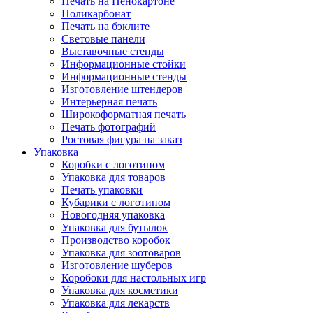
Печать на Пенокартоне
Поликарбонат
Печать на бэклите
Световые панели
Выставочные стенды
Информационные стойки
Информационные стенды
Изготовление штендеров
Интерьерная печать
Широкоформатная печать
Печать фотографий
Ростовая фигура на заказ
Упаковка
Коробки с логотипом
Упаковка для товаров
Печать упаковки
Кубарики с логотипом
Новогодняя упаковка
Упаковка для бутылок
Производство коробок
Упаковка для зоотоваров
Изготовление шуберов
Коробоки для настольных игр
Упаковка для косметики
Упаковка для лекарств