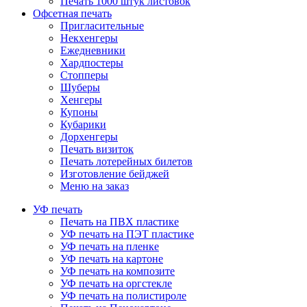
Печать 1000 штук листовок
Офсетная печать
Пригласительные
Некхенгеры
Ежедневники
Хардпостеры
Стопперы
Шуберы
Хенгеры
Купоны
Кубарики
Дорхенгеры
Печать визиток
Печать лотерейных билетов
Изготовление бейджей
Меню на заказ
УФ печать
Печать на ПВХ пластике
УФ печать на ПЭТ пластике
УФ печать на пленке
УФ печать на картоне
УФ печать на композите
УФ печать на оргстекле
УФ печать на полистироле