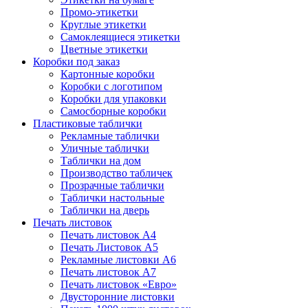
Промо-этикетки
Круглые этикетки
Самоклеящиеся этикетки
Цветные этикетки
Коробки под заказ
Картонные коробки
Коробки с логотипом
Коробки для упаковки
Самосборные коробки
Пластиковые таблички
Рекламные таблички
Уличные таблички
Таблички на дом
Производство табличек
Прозрачные таблички
Таблички настольные
Таблички на дверь
Печать листовок
Печать листовок А4
Печать Листовок А5
Рекламные листовки А6
Печать листовок А7
Печать листовок «Евро»
Двусторонние листовки