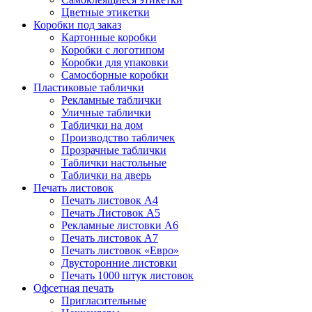
Цветные этикетки
Коробки под заказ
Картонные коробки
Коробки с логотипом
Коробки для упаковки
Самосборные коробки
Пластиковые таблички
Рекламные таблички
Уличные таблички
Таблички на дом
Производство табличек
Прозрачные таблички
Таблички настольные
Таблички на дверь
Печать листовок
Печать листовок А4
Печать Листовок А5
Рекламные листовки А6
Печать листовок А7
Печать листовок «Евро»
Двусторонние листовки
Печать 1000 штук листовок
Офсетная печать
Пригласительные