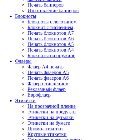
Печать баннеров
Изготовление баннеров
Блокноты
Блокноты с логотипом
Блокнот с тиснением
Печать блокнотов А7
Печать блокнотов А6
Печать блокнотов А5
Печать блокнотов А4
Блокноты на пружине
Флаеры
Флаер А4 печать
Печать флаеров А5
Печать флаеров А6
Флаер с тиснением
Рекламный флаер
Еврофлаер
Этикетки
На прозрачной пленке
Этикетки на продукты
Этикетки на бутылки
Этикетки на бумаге
Промо-этикетки
Круглые этикетки
Самоклеящиеся этикетки