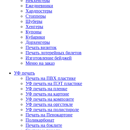
Некхенгеры
Ежедневники
Хардпостеры
Стопперы
Шуберы
Хенгеры
Купоны
Кубарики
Дорхенгеры
Печать визиток
Печать лотерейных билетов
Изготовление бейджей
Меню на заказ
УФ печать
Печать на ПВХ пластике
УФ печать на ПЭТ пластике
УФ печать на пленке
УФ печать на картоне
УФ печать на композите
УФ печать на оргстекле
УФ печать на полистироле
Печать на Пенокартоне
Поликарбонат
Печать на бэклите