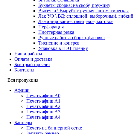
Буклеты сборка: на скобу, пружину
Высечка \ Вырубка: ручная, автоматическая
Лак УФ \ ВД: сплошной, выборочный, гибкий
Ламинирование: глянцевое, матовое
Перфорация
Плоттерная резка
Ручные работы: сборка, фасовка
Тиснение и конгрев
Упаковка в ПЭТ пленку
Наши работы
Оплата и доставка
Быстрый просчет
Контакты
Вся продукция
Афиши
Печать афиш А0
Печать афиш А1
Печать афиш А2
Печать афиш А3
Печать афиш А4
Баннеры
Печать на баннерной сетке
Заказать баннер