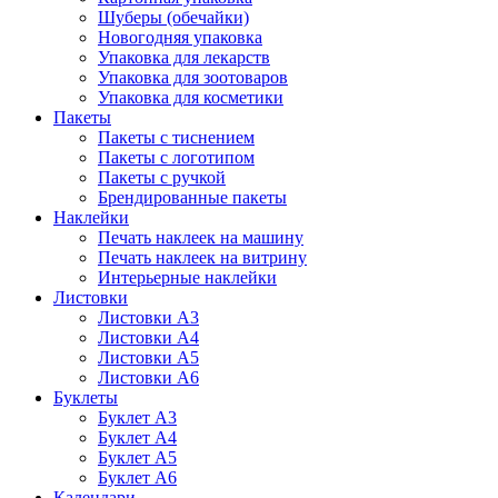
Шуберы (обечайки)
Новогодняя упаковка
Упаковка для лекарств
Упаковка для зоотоваров
Упаковка для косметики
Пакеты
Пакеты с тиснением
Пакеты с логотипом
Пакеты с ручкой
Брендированные пакеты
Наклейки
Печать наклеек на машину
Печать наклеек на витрину
Интерьерные наклейки
Листовки
Листовки А3
Листовки А4
Листовки А5
Листовки А6
Буклеты
Буклет А3
Буклет А4
Буклет А5
Буклет А6
Календари